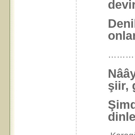
devir
Deni
onlar
………
Nâây
şiir,
Şimd
dinl