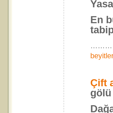
Yasa
En b
tabi
………
beyitle
Çift
gölü
Dağa