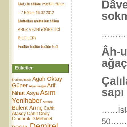
Dâve
Mef,ùlü fâilâtü mefâîlü fâilün
sokm
– 7.Bölüm 16.02.2012
Müfteilün müfteilün fâilün
ARUZ VEZNİ (ÖĞRETİCİ
………
BİLGİLER)
Feùlün feùlün feùlün feùl
Âh-u
ağaç
Etiketler
Çalı
Agah Oktay
8 yıl kesintisiz
Güner
Arif
Alemdaroğlu
sapı
Asım
Nihat Asya
Yenihaber
Atatürk
Bülent Arınç
……İsl
Cahit
Atasoy
Cahit Öney
Cindoruk
D.Mehmet
50…
Demirel