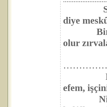
……………………
diye meskû
Bir para
olur zırval
…………
efem, işçin
Niyetin