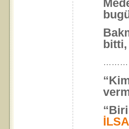
Mede
bugü
Bakm
bitti
………
“Kim
verm
“Bir
İLS