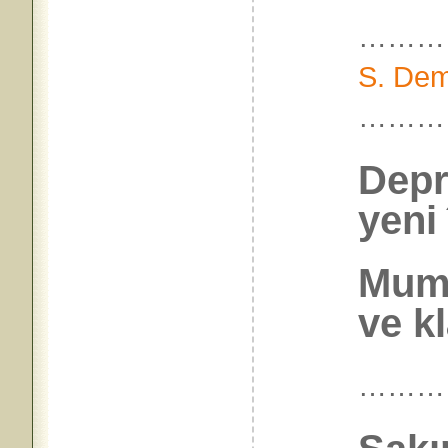
………
S. Dem
………
Depr
yeni
Mum,
ve k
………