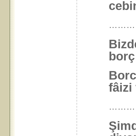
cebin
………
Bizd
bor
Borcu
fâizi
………
Şimd