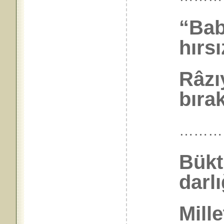
“Bab
hırsı
Râzı
bıra
………
Bükt
darlı
Mill