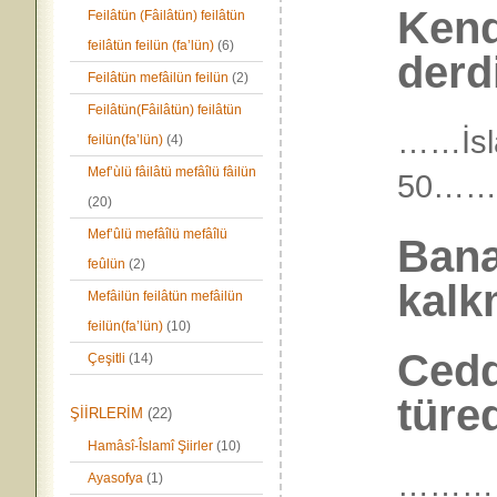
Kend
Feilâtün (Fâilâtün) feilâtün
feilâtün feilün (fa’lün)
(6)
derd
Feilâtün mefâilün feilün
(2)
Feilâtün(Fâilâtün) feilâtün
……İsl
feilün(fa’lün)
(4)
Mef’ùlü fâilâtü mefâîlü fâilün
50……
(20)
Mef’ûlü mefâîlü mefâîlü
Bana
feûlün
(2)
kalk
Mefâilün feilâtün mefâilün
feilün(fa’lün)
(10)
Ced
Çeşitli
(14)
türe
ŞİİRLERİM
(22)
Hamâsî-Îslamî Şiirler
(10)
………
Ayasofya
(1)