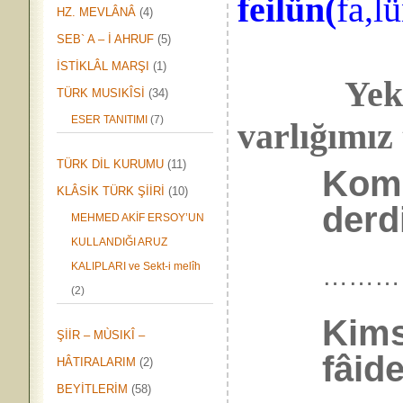
feilün(
fa,l
HZ. MEVLÂNÂ
(4)
SEB` A – İ AHRUF
(5)
İSTİKLÂL MARŞI
(1)
Yek-vüc
TÜRK MUSIKÎSİ
(34)
ESER TANITIMI
(7)
varlığımız 
TÜRK DİL KURUMU
(11)
Komş
KLÂSİK TÜRK ŞİİRİ
(10)
derd
MEHMED AKİF ERSOY’UN
KULLANDIĞI ARUZ
KALIPLARI ve Sekt-i melîh
………
(2)
Kims
ŞİİR – MÙSIKÎ –
fâide
HÂTIRALARIM
(2)
BEYİTLERİM
(58)