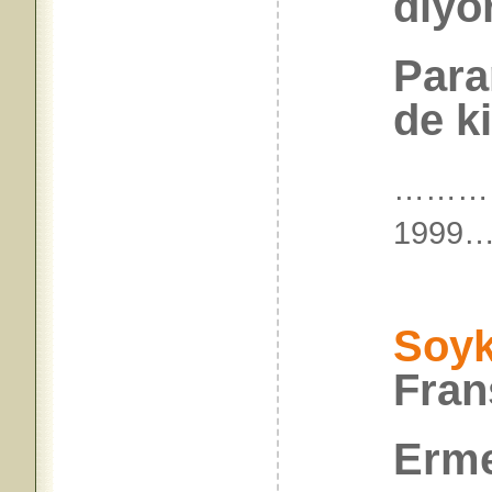
diyo
Para
de ki
………
199
Soyk
Fran
Erme