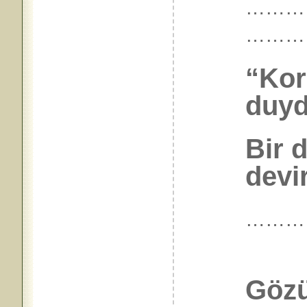
…………
………
“Kor
duyd
Bir d
devir
………
Gözü