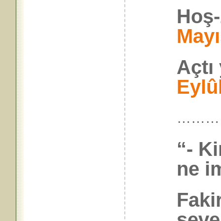
Hoş-
Mayı
Açtı
Eylû
………
“- K
ne i
Faki
seve