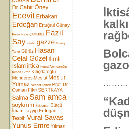
DOĞAN
Dr.Cahit Öney
İktis
Ecevit
Erbakan
kalk
Erdoğan
Ertuğrul Günay
Fazıl
rağb
Faruk Nafiz ÇAMLIBEL
Say
gazze
Filistin
Güneş
Hasan
Bolca
Gürüz
Taner
Celal Güzel
Ilımlı
gazoz
İslam
irtica
Kemal Alemdaroğlu
Kılıçdaroğlu
Kenan Evren
Mes’ut
Menderes
Mes’ut
………
Yılmaz
Prof. Dr.
Necdet Tanlak
Osman Fikri SERTKAYA
Sam amca
Salma
“Kad
soykırım
Sütçü
Süleyman
düşm
İmam
Tayyip Erdoğan
Vural Savaş
Tesbih
Yunus Emre
Yılmaz