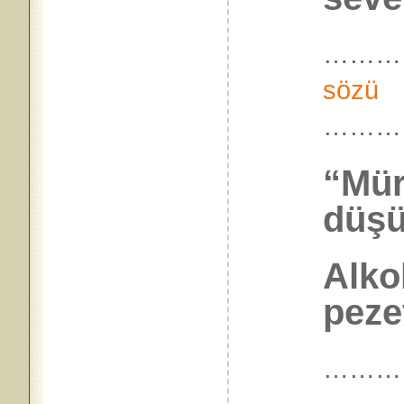
………
sözü
………
“Mür
düşü
Alko
peze
………