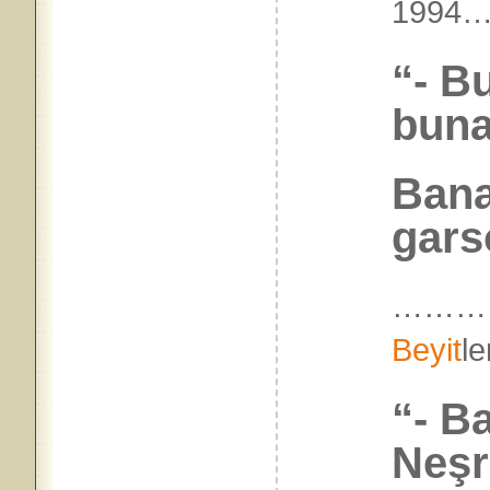
199
“- B
buna
Bana 
garso
………
Beyit
l
“- B
Neşr