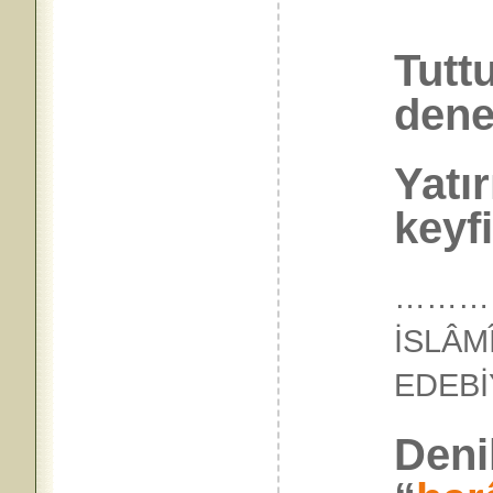
Tuttu
dene
Yatır
keyfi
…………
İSLÂM
EDEB
Denil