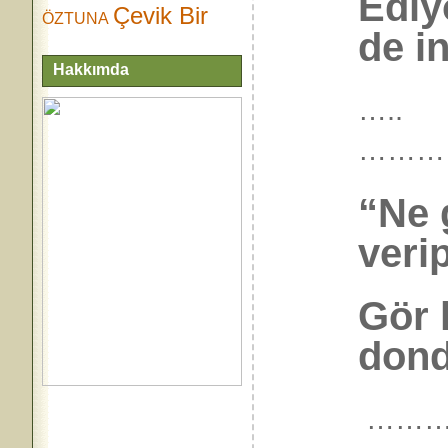
Ediy
Çevik Bir
ÖZTUNA
de i
Hakkımda
…..
………
“Ne 
veri
Gör 
dond
………