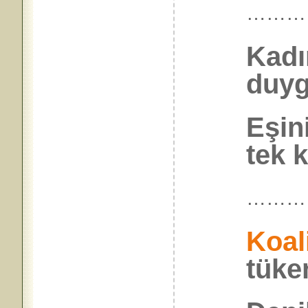
………
Kadın
duyg
Eşin
tek 
………
Koal
tüke