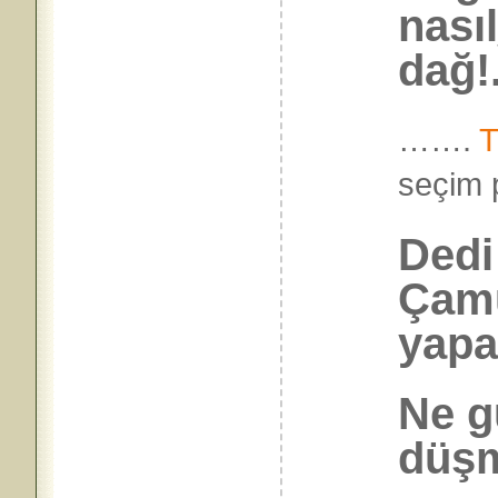
nası
dağ!.
…….
T
seçi
Ded
Çamu
yapa
Ne gü
düşm