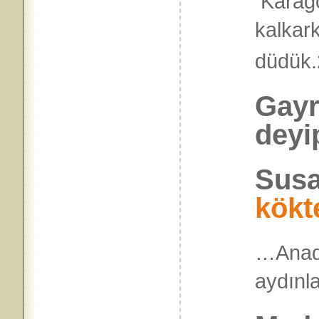
Karagö
kalkark
düdük.
Gayr
deyi
Susa
kökt
…Anad
ayd