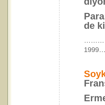
diyo
Para
de ki
………
199
Soyk
Fran
Erme