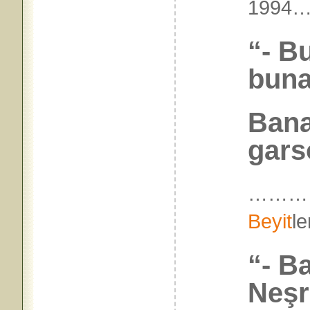
199
“- B
buna
Bana 
garso
………
Beyit
l
“- B
Neşr