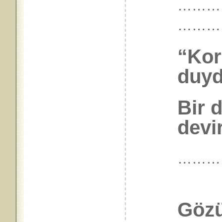
…………
………
“Kor
duyd
Bir d
devir
………
Gözü