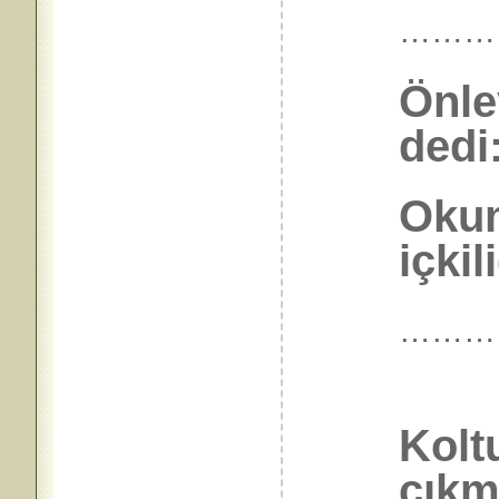
………
Önle
dedi
Okum
içkil
………
Kolt
çıkmı