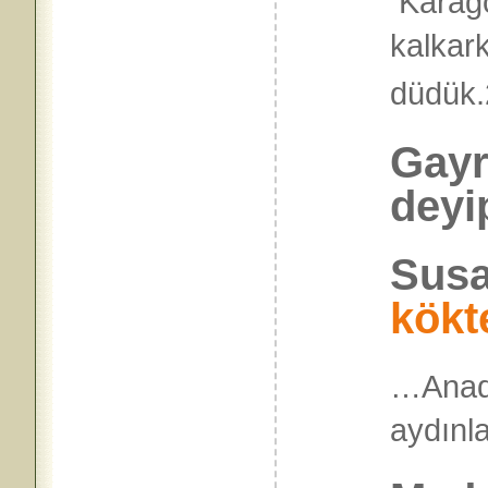
Karagö
kalkark
düdük.
Gayr
deyi
Susa
kökt
…Anad
ayd