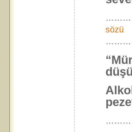
………
sözü
………
“Mür
düşü
Alko
peze
………