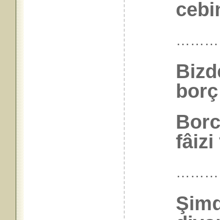
cebin
………
Bizd
bor
Borcu
fâizi
………
Şimd