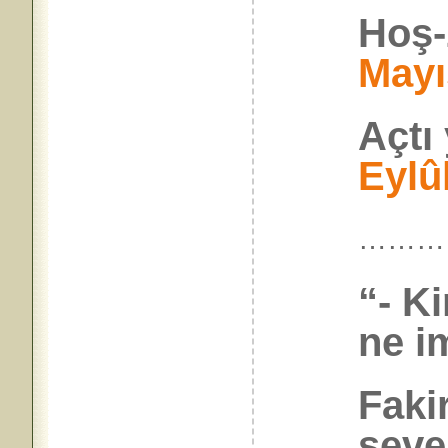
Hoş-
Mayı
Açtı
Eylû
………
“- K
ne i
Faki
seve