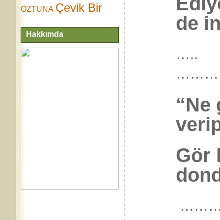
Ediy
Çevik Bir
ÖZTUNA
de i
Hakkımda
…..
………
“Ne 
veri
Gör 
dond
………