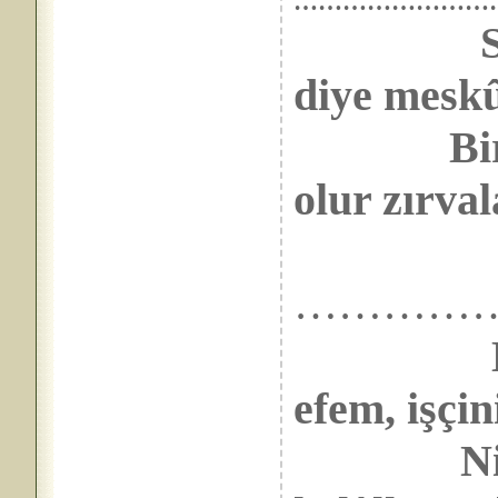
……………………
diye meskû
Bir para
olur zırval
…………
efem, işçin
Niyetin