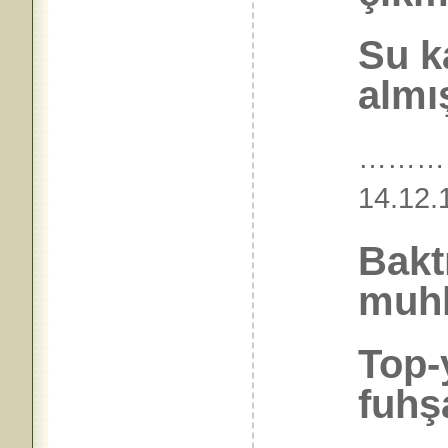
Su k
almış
………
14.
Baktı
muhk
Top-
fuhş