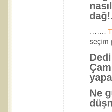
nası
dağ!.
…….
T
seçi
Ded
Çamu
yapa
Ne gü
düşm