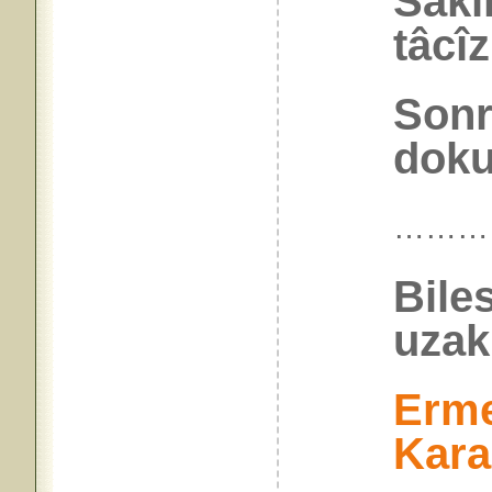
Sakı
tâcî
Sonr
doku
………
Bile
uzakl
Erme
Kar