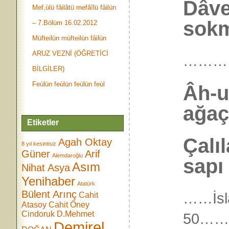
Dâve
Mef,ùlü fâilâtü mefâîlü fâilün
sokm
– 7.Bölüm 16.02.2012
Müfteilün müfteilün fâilün
ARUZ VEZNİ (ÖĞRETİCİ
………
BİLGİLER)
Feùlün feùlün feùlün feùl
Âh-u
ağaç
Etiketler
Çalı
Agah Oktay
8 yıl kesintisiz
Güner
Arif
Alemdaroğlu
sapı
Asım
Nihat Asya
Yenihaber
Atatürk
Bülent Arınç
……İsl
Cahit
Atasoy
Cahit Öney
Cindoruk
D.Mehmet
50…
Demirel