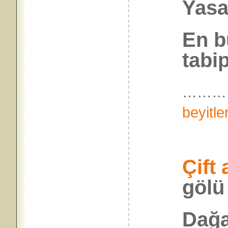
Yasa
En b
tabi
………
beyitle
Çift
gölü
Dağa