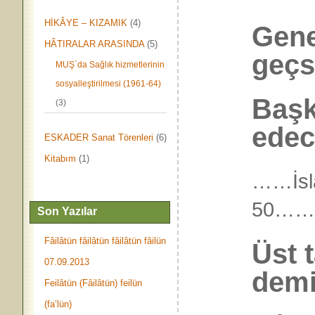
HİKÂYE – KIZAMIK
(4)
Gene 
HÂTIRALAR ARASINDA
(5)
geçs
MUŞ`da Sağlık hizmetlerinin
sosyalleştirilmesi (1961-64)
Başk
(3)
edece
ESKADER Sanat Törenleri
(6)
Kitabım
(1)
……İslâ
50…
Son Yazılar
Fâilâtün fâilâtün fâilâtün fâilün
Üst 
07.09.2013
demi
Feilâtün (Fâilâtün) feilün
(fa’lün)