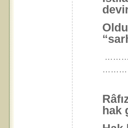
devir
Oldu
“sar
…………
………
Râfız
hak 