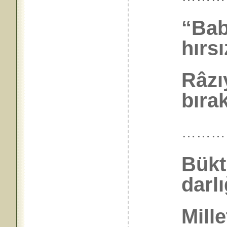
“Bab
hırsı
Râzı
bıra
………
Bükt
darlı
Mill