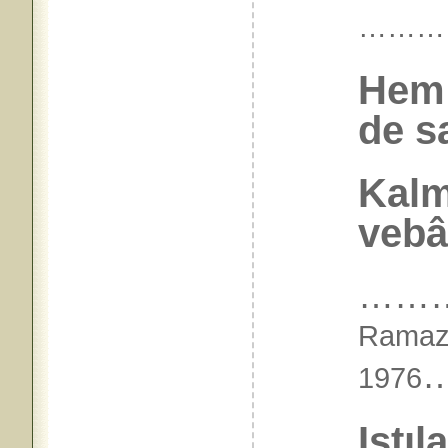
………
Hem 
de sa
Kalm
vebâ
……
Ramaz
1976
Istıl