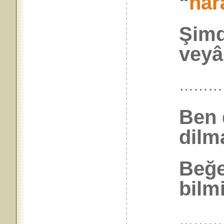
“
har
Şimd
veyâ
………
Ben 
dilm
Beğe
bilm
………