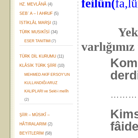
feilün(
fa,l
HZ. MEVLÂNÂ
(4)
SEB` A – İ AHRUF
(5)
İSTİKLÂL MARŞI
(1)
Yek-vüc
TÜRK MUSIKÎSİ
(34)
ESER TANITIMI
(7)
varlığımız 
TÜRK DİL KURUMU
(11)
Komş
KLÂSİK TÜRK ŞİİRİ
(10)
derd
MEHMED AKİF ERSOY’UN
KULLANDIĞI ARUZ
KALIPLARI ve Sekt-i melîh
………
(2)
Kims
ŞİİR – MÙSIKÎ –
fâide
HÂTIRALARIM
(2)
BEYİTLERİM
(58)