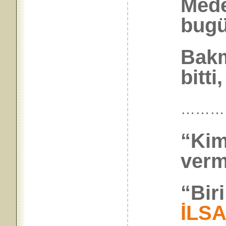
Mede
bugü
Bakm
bitti
………
“Kim
verm
“Bir
İLS