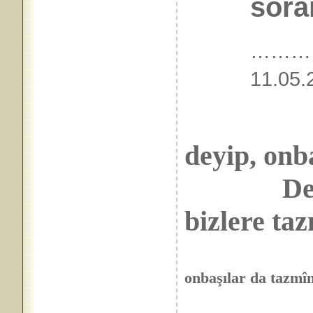
sora
………
11.
deyip, onb
Der: VA
bizlere taz
onbaşılar da tazmî