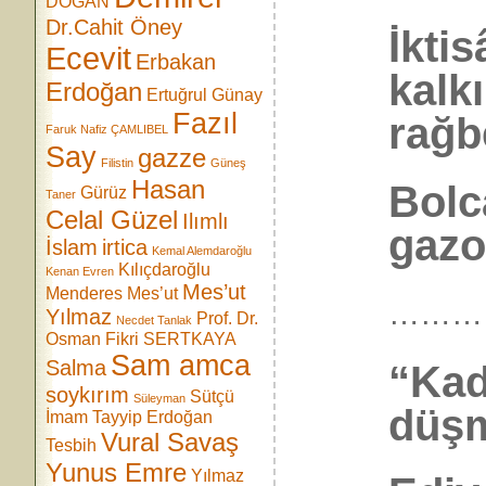
DOĞAN
Dr.Cahit Öney
İktis
Ecevit
Erbakan
kalk
Erdoğan
Ertuğrul Günay
Fazıl
rağb
Faruk Nafiz ÇAMLIBEL
Say
gazze
Filistin
Güneş
Hasan
Bolca
Gürüz
Taner
Celal Güzel
Ilımlı
gazoz
İslam
irtica
Kemal Alemdaroğlu
Kılıçdaroğlu
Kenan Evren
Mes’ut
Menderes
Mes’ut
………
Yılmaz
Prof. Dr.
Necdet Tanlak
Osman Fikri SERTKAYA
Sam amca
Salma
“Kad
soykırım
Sütçü
Süleyman
düşm
İmam
Tayyip Erdoğan
Vural Savaş
Tesbih
Yunus Emre
Yılmaz