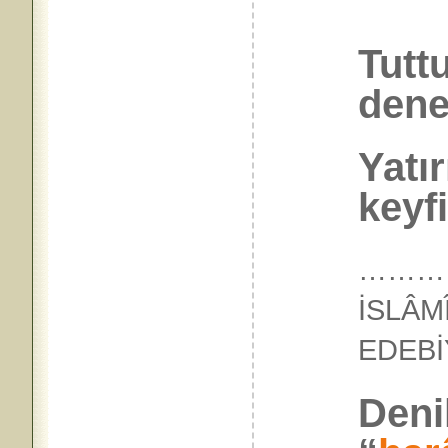
Tuttu
dene
Yatır
keyfi
…………
İSLÂM
EDEB
Denil