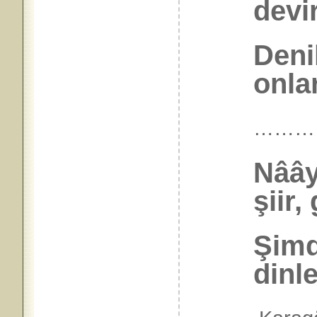
devir
Deni
onlar
………
Nâây
şiir,
Şimd
dinl