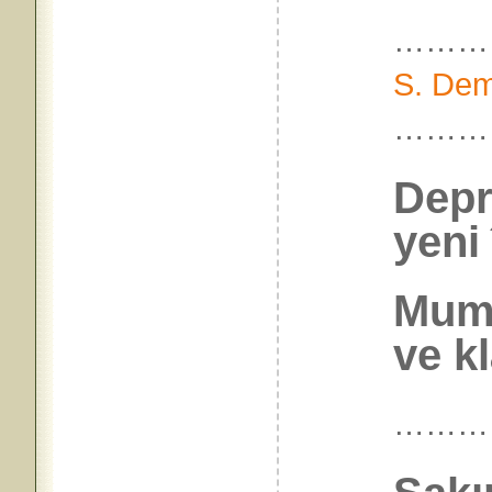
………
S. Dem
………
Depr
yeni
Mum,
ve k
………