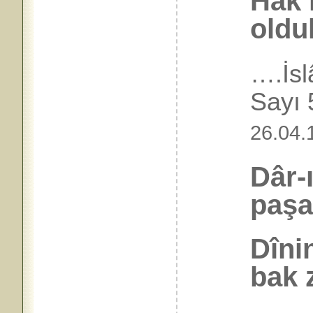
Hak 
olduk
….İs
Say
26.04.
Dâr-
paşa
Dîni
bak 