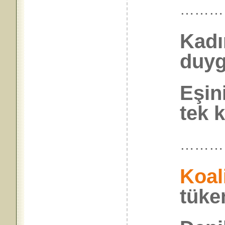
………
Kadın
duyg
Eşin
tek 
………
Koal
tüke