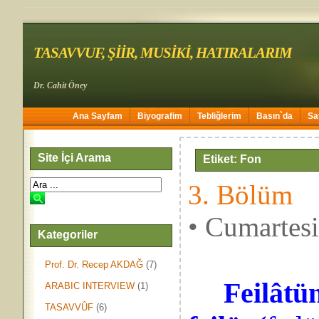
TASAVVUF, ŞİİR, MUSİKİ, HATIRALARIM
Dr. Cahit Öney
Ana Sayfam
Biyografim
Tebliğlerim
Basın`da
Sa
Site İçi Arama
Etiket: Fon
3. Bölüm
• Cumartes
Kategoriler
Prof. Dr. Recep AKDAĞ
(7)
Feilâtün
ARABIC INTERVIEW
(1)
TASAVVÛF
(6)