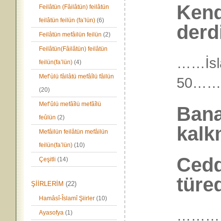
Kend
Feilâtün (Fâilâtün) feilâtün
feilâtün feilün (fa’lün)
(6)
derd
Feilâtün mefâilün feilün
(2)
Feilâtün(Fâilâtün) feilâtün
……İsl
feilün(fa’lün)
(4)
Mef’ùlü fâilâtü mefâîlü fâilün
50……
(20)
Mef’ûlü mefâîlü mefâîlü
Bana
feûlün
(2)
kalk
Mefâilün feilâtün mefâilün
feilün(fa’lün)
(10)
Ced
Çeşitli
(14)
türe
ŞİİRLERİM
(22)
Hamâsî-Îslamî Şiirler
(10)
………
Ayasofya
(1)