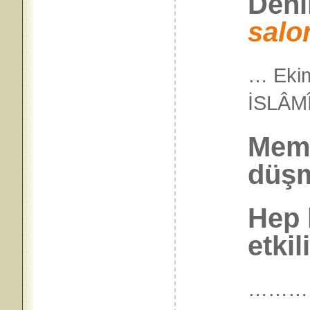
Deni
salo
… Ekim
İSLÂ
Meml
düşm
Hep 
etkili
………