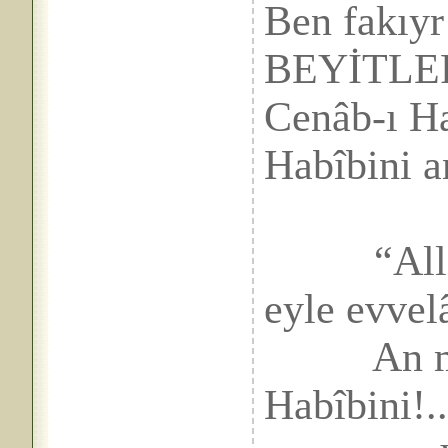
Ben fakıyr
BEYİTLER
Cenâb-ı Ha
Habîbini 
“All
eyle evvel
An mutla
Habîbini!.