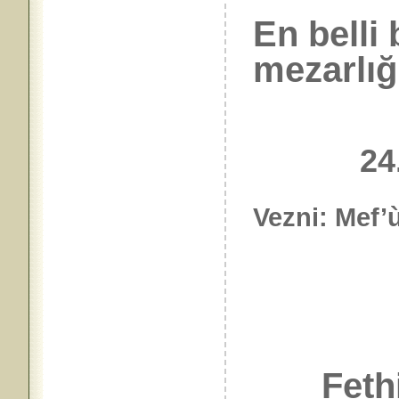
En belli 
mezarlığı
24.xıı
Vezni: Mef’ù
Fethi