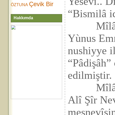
Yesevî.. D
Çevik Bir
ÖZTUNA
“Bismilâ i
Hakkımda
Mîlâdî X
Yùnus Emre
nushiyye i
“Pâdişâh” 
edilmiştir.
Mîlâdî X
Alî Şîr Ne
mesnevîsin