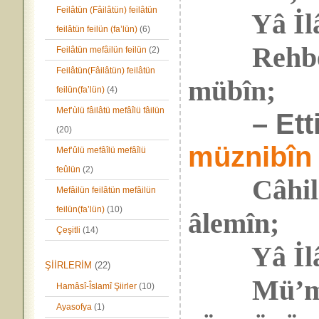
Feilâtün (Fâilâtün) feilâtün
Yâ İlâhî 
feilâtün feilün (fa’lün)
(6)
Rehberim
Feilâtün mefâilün feilün
(2)
Feilâtün(Fâilâtün) feilâtün
mübîn;
feilün(fa’lün)
(4)
Mef’ùlü fâilâtü mefâîlü fâilün
– Ett
(20)
müznibîn
Mef’ûlü mefâîlü mefâîlü
feûlün
(2)
Câhilim 
Mefâilün feilâtün mefâilün
feilün(fa’lün)
(10)
âlemîn;
Çeşitli
(14)
Yâ İlâhî,
ŞİİRLERİM
(22)
Mü’minin
Hamâsî-Îslamî Şiirler
(10)
Ayasofya
(1)