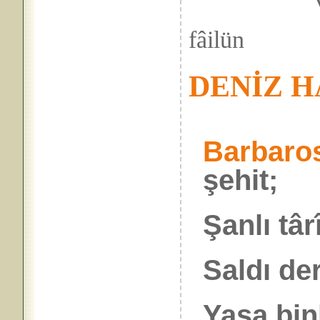
fâilün
DENİZ 
Barbaro
şehit;
Şanlı târ
Saldı der
Yaşa bin