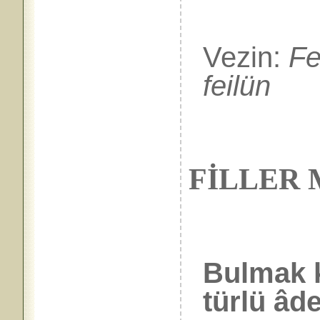
Vezin:
Fe
feilün
FİLLER 
Bulmak k
türlü âd