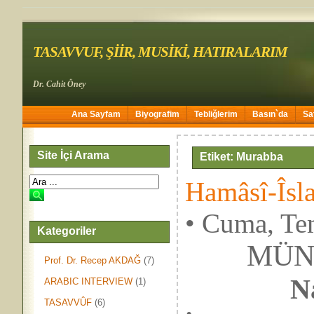
TASAVVUF, ŞİİR, MUSİKİ, HATIRALARIM
Dr. Cahit Öney
Ana Sayfam
Biyografim
Tebliğlerim
Basın`da
Sa
Site İçi Arama
Etiket: Murabba
Hamâsî-Îsla
• Cuma, Te
Kategoriler
MÜNÂ
Prof. Dr. Recep AKDAĞ
(7)
N
ARABIC INTERVIEW
(1)
TASAVVÛF
(6)