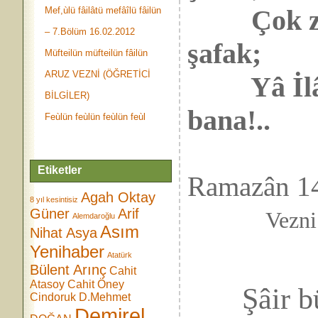
Çok zama
Mef,ùlü fâilâtü mefâîlü fâilün
– 7.Bölüm 16.02.2012
şafak;
Müfteilün müfteilün fâilün
ARUZ VEZNİ (ÖĞRETİCİ
Yâ İlâhî,
BİLGİLER)
bana!..
Feùlün feùlün feùlün feùl
Etiketler
Ramazân 1
Agah Oktay
8 yıl kesintisiz
Güner
Arif
Vezn
Alemdaroğlu
Asım
Nihat Asya
Yenihaber
Atatürk
Bülent Arınç
Cahit
Atasoy
Cahit Öney
Şâir büyü
Cindoruk
D.Mehmet
Demirel