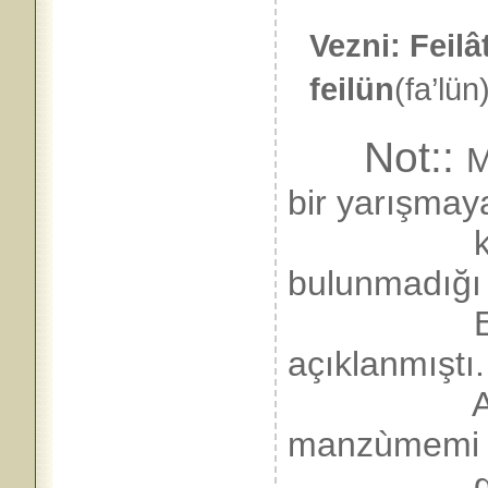
Vezni: Feilâ
feilün
(fa’lün
Not::
M
bir yarışma
katılmışt
bulunmadığı 
Erdoğan’a
açıklanmıştı
Ankara’y
manzùmemi 
geri al