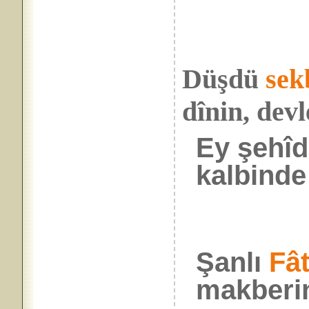
Düşdü
sek
dînin, devl
Ey şehîd
kalbinde 
Şanlı
Fât
makberi