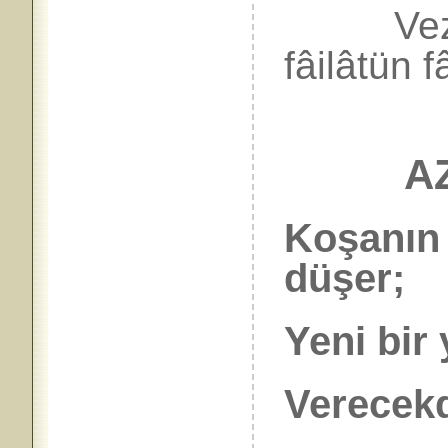
Vezni: 
fâilâtün f
A
Koşanın 
düşer;
Yeni bir 
Verecekdi