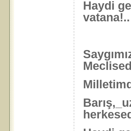
Haydi ge
vatana!..
Saygımız
Meclised
Milletimd
Barış,_u
herkesed