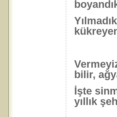
boyandık
Yılmadık
kükreyen
Vermeyiz
bilir, ağy
İşte sin
yıllık şeh