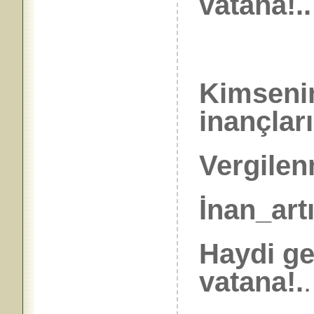
vatana!..
Kimseni
inançlar
Vergilen
İnan_art
Haydi ge
vatana!.
.