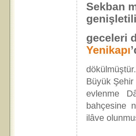
Sekban m
genişletil
geceleri 
Yenikapı
’
dökülmüştür
Büyük Şehir 
evlenme Dâir
bahçesine na
ilâve olunmuş