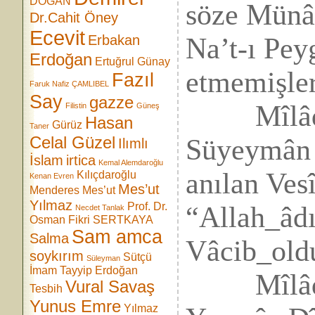
DOĞAN
söze Münâc
Dr.Cahit Öney
Ecevit
Na’t-ı Pey
Erbakan
Erdoğan
Ertuğrul Günay
etmemişler
Fazıl
Faruk Nafiz ÇAMLIBEL
Say
gazze
Mîlâdî 
Filistin
Güneş
Hasan
Gürüz
Taner
Celal Güzel
Süyeymân Ç
Ilımlı
İslam
irtica
Kemal Alemdaroğlu
anılan Ves
Kılıçdaroğlu
Kenan Evren
Mes’ut
Menderes
Mes’ut
Yılmaz
Prof. Dr.
“Allah_âdı
Necdet Tanlak
Osman Fikri SERTKAYA
Sam amca
Salma
Vâcib_oldu
soykırım
Sütçü
Süleyman
İmam
Tayyip Erdoğan
Mîlâdî 
Vural Savaş
Tesbih
Yunus Emre
Yılmaz