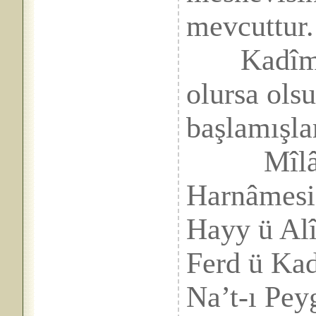
mevcuttur.
Kadîm şâ
olursa ols
başlamışla
Mîlâdî X
Harnâmesi.
Hayy ü Alî
Ferd ü Kad
Na’t-ı Pey