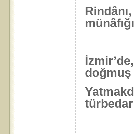
Rindânı,
münâfığı!
İzmir’de
doğmuş 
Yatmakda
türbedarl