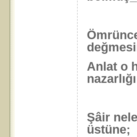
Ömrünce
değmesi
Anlat o
nazarlığı!
Şâir nel
üstüne;