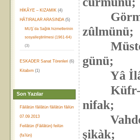
cürmünü;
HİKÂYE – KIZAMIK
(4)
Görme se
HÂTIRALAR ARASINDA
(5)
zûlmünü;
MUŞ`da Sağlık hizmetlerinin
sosyalleştirilmesi (1961-64)
Müstehak
(3)
günü;
ESKADER Sanat Törenleri
(6)
Kitabım
(1)
Yâ İlâhî,
Küfr-i m
Son Yazılar
nifak;
Fâilâtün fâilâtün fâilâtün fâilün
Vahdetin
07.09.2013
Feilâtün (Fâilâtün) feilün
şikàk;
(fa’lün)