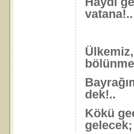
Haydi ge
vatana!..
Ülkemiz,
bölünme
Bayrağım
dek!..
Kökü ge
gelecek;