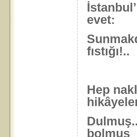
İstanbul’
evet:
Sunmakda
fıstığı!..
Hep nak
hikâyele
Dulmuş..
bolmuş_â