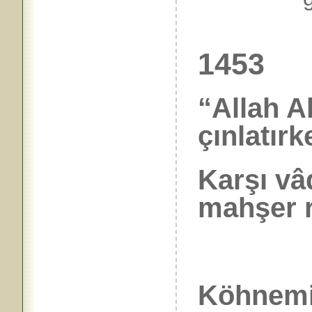
1453
“Allah A
çınlatırk
Karşı vâ
mahşer r
Köhnemiş