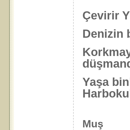
Çevirir 
Denizin b
Korkmayı
düşman
Yaşa bin
Harbokul
Muş