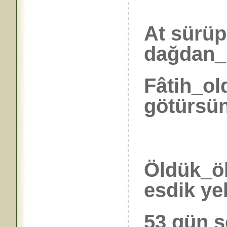
At sürü
dağdan_i
Fâtih_old
götürsün
Öldük_öl
esdik yel
53 gün s