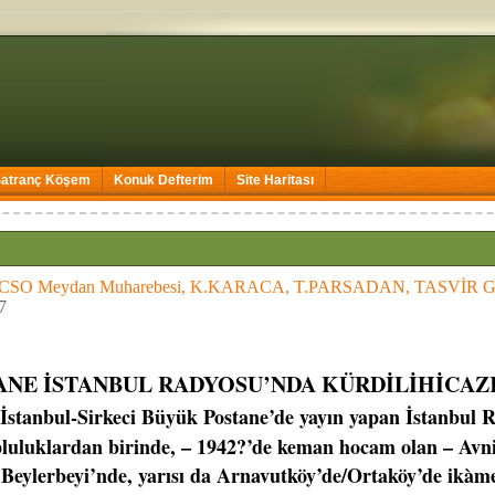
Satranç Köşem
Konuk Defterim
Site Haritası
p. CSO Meydan Muharebesi, K.KARACA, T.PARSADAN, TASVİR
7
ANE İSTANBUL RADYOSU’NDA KÜRDİLİHİCAZ
İstanbul-Sirkeci Büyük Postane’de yayın yapan İstanbul R
pluluklardan birinde, – 1942?’de keman hocam olan – Avn
 Beylerbeyi’nde, yarısı da Arnavutköy’de/Ortaköy’de ikàm