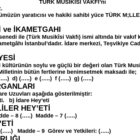
SİKÎSİ VAKFI’nı
.
türümüzün yaratıcısı ve hakiki sahibi yüce TÜRK M;L
Mİ ve İKAMETGAHI
enedi ile (Türk Musikîsi Vakfı) ismi altında bir vakıf
metgâhı İstanbul’dadır. İdare merkezi, Teşvikiye Cadd
YESİ
 kültürünün soylu ve güçlü bir değeri olan Türk Musik
Milletinin bütün fertlerine benimsetmek maksadı ile;
…..) d) (…..) e (…..) f (…..) g) (…..)
ORGANLARI
re Uzuvları aşağıda gösterilmiştir:
ti. b) İdare Hey’eti
İLER HEY’ETİ
de – 8 (…..) Madde – 7 (…..)
’ETİ
(…..) Madde – 9 Görev ve Yetkileri: (…..)
ARLIĞI