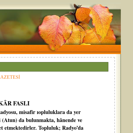
 GAZETESİ
KÂR FASLI
adyosu, misafir ıopluluklara da yer
i (Atun) da bulunmakta, hânende ve
et etmektedirler. Topluluk; Radyo’da