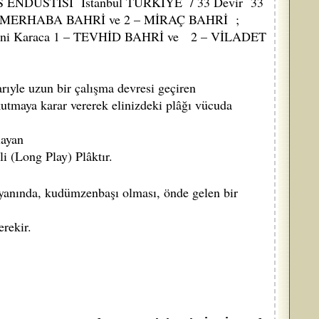
ES ENDÜSTİSİ İstanbul TÜRKİYE / 33 Devir 33
1 – MERHABA BAHRİ ve 2 – MİRAÇ BAHRİ ;
 Kâni Karaca 1 – TEVHİD BAHRİ ve 2 – VİLADET
yle uzun bir çalışma devresi geçiren
tmaya karar vererek elinizdeki plâğı vücuda
layan
li (Long Play) Plâktır.
anında, kudümzenbaşı olması, önde gelen bir
rekir.