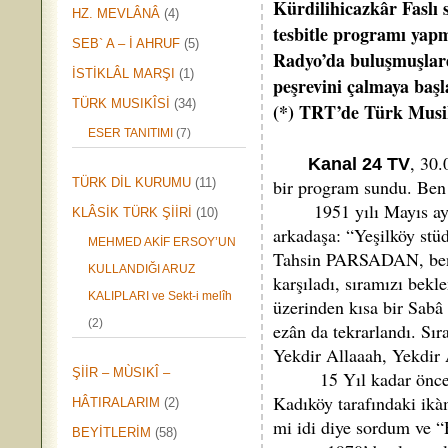
Kürdilihicazkâr Faslı 
HZ. MEVLÂNÂ
(4)
tesbitle programı yapm
SEB` A – İ AHRUF
(5)
Radyo’da buluşmuşlardı
İSTİKLÂL MARŞI
(1)
peşrevini çalmaya başl
TÜRK MUSIKÎSİ
(34)
(*) TRT’de Türk Musiki
* * * 
ESER TANITIMI
(7)
, 30
Kanal 24 TV
TÜRK DİL KURUMU
(11)
bir program sundu. Ben 
1951 yılı Mayıs ayında
KLÂSİK TÜRK ŞİİRİ
(10)
arkadaşa: “Yeşilköy st
MEHMED AKİF ERSOY’UN
Tahsin PARSADAN, bende
KULLANDIĞI ARUZ
karşıladı, sıramızı bek
KALIPLARI ve Sekt-i melîh
üzerinden kısa bir Sabâ
(2)
ezân da tekrarlandı. Sır
Yekdir Allaaah, Yekdir
ŞİİR – MÙSIKÎ –
15 Yıl kadar önce mu
Kadıköy tarafındaki ik
HÂTIRALARIM
(2)
mi idi diye sordum ve “H
BEYİTLERİM
(58)