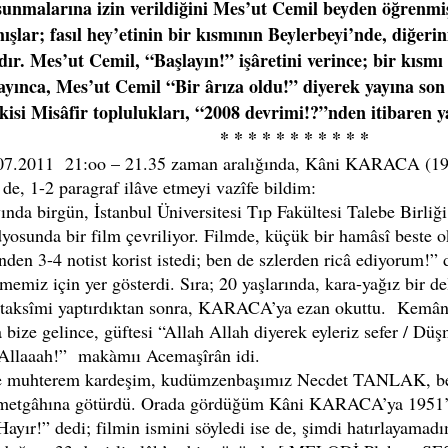
sunmalarına izin verildiğini Mes’ut Cemil beyden öğrenmiş
ışlar; fasıl hey’etinin bir kısmının Beylerbeyi’nde, diğer
r. Mes’ut Cemil, “Başlayın!” işâretini verince; bir kısmı
ayınca, Mes’ut Cemil “Bir ârıza oldu!” diyerek yayına son 
si Misâfir toplulukları, “2008 devrimi!?”nden itibaren y
* * * * * * * *
.07.2011 21:oo – 21.35 zaman aralığında, Kâni KARACA (193
de, 1-2 paragraf ilâve etmeyi vazîfe bildim:
 birgün, İstanbul Üniversitesi Tıp Fakültesi Talebe Birli
üdyosunda bir film çevriliyor. Filmde, küçük bir hamâsî bes
n 3-4 notist korist istedi; ben de szlerden ricâ ediyorum!”
lememiz için yer gösterdi. Sıra; 20 yaşlarında, kara-yağız bi
 taksîmi yaptırdıktan sonra, KARACA’ya ezan okuttu. Kemânîy
a bize gelince, güftesi “Allah Allah diyerek eyleriz sefer / 
 Allaaah!” makàmıı Acemaşîrân idi.
hterem kardeşim, kudümzenbaşımız Necdet TANLAK, beni
àmetgâhına götürdü. Orada gördüğüm Kâni KARACA’ya 1951’dek
ayır!” dedi; filmin ismini söyledi ise de, şimdi hatırlayamad