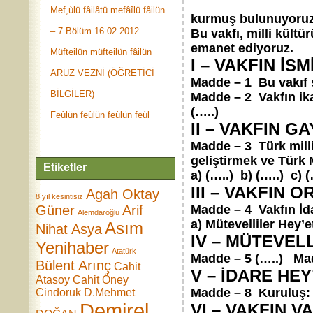
TÜRK MU
Mef,ùlü fâilâtü mefâîlü fâilün
kurmuş bulunuyoruz
– 7.Bölüm 16.02.2012
Bu vakfı, milli kül
emanet ediyoruz.
Müfteilün müfteilün fâilün
I – VAKFIN İS
ARUZ VEZNİ (ÖĞRETİCİ
Madde – 1 Bu vakıf s
BİLGİLER)
Madde – 2 Vakfın ika
(…..)
Feùlün feùlün feùlün feùl
II – VAKFIN GA
Madde – 3 Türk milli
geliştirmek ve Türk 
Etiketler
a) (…..) b) (…..) c) (
III – VAKFIN 
Agah Oktay
8 yıl kesintisiz
Güner
Arif
Madde – 4 Vakfın İda
Alemdaroğlu
a) Mütevelliler Hey’e
Asım
Nihat Asya
IV – MÜTEVELL
Yenihaber
Atatürk
Madde – 5 (…..) Mad
Bülent Arınç
Cahit
V – İDARE HEY
Atasoy
Cahit Öney
Madde – 8 Kuruluş: 
Cindoruk
D.Mehmet
Demirel
VI – VAKFIN V