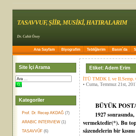
TASAVVUF, ŞİİR, MUSİKİ, HATIRALARIM
Dr. Cahit Öney
Ana Sayfam
Biyografim
Tebliğlerim
Basın`da
Site İçi Arama
Etiket: Adem Erim
İTÜ TMDK I. ve II.Sem
• Cuma, Temmuz 21st, 201
Kategoriler
BÜYÜK POST
Prof. Dr. Recep AKDAĞ
(7)
1927 sonrasında, 
vermektedir(*). Bu to
ARABIC INTERVIEW
(1)
sâzendelerin bir kısmı
TASAVVÛF
(6)