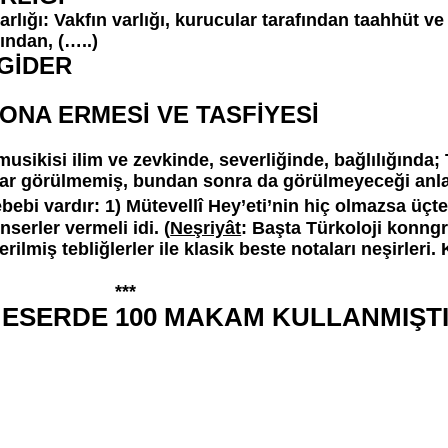
rlığı: Vakfın varlığı, kurucular tarafından taahhüt v
ından, (…..)
 GİDER
 SONA ERMESİ VE TASFİYESİ
ikisi ilim ve zevkinde, severliğinde, bağlılığında; Tü
ar görülmemiş, bundan sonra da görülmeyeceği anlaş
ebi vardır: 1) Mütevellî Hey’eti’nin hiç olmazsa üçte 
serler vermeli idi. (
Neşriyât
: Başta Türkoloji konng
ilmiş tebliğlerler ile klasik beste notaları neşirleri
**
2 ESERDE 100 MAKAM KULLANMIŞ