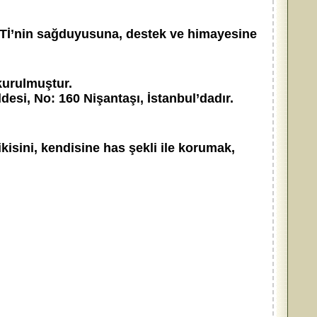
LETİ’nin sağduyusuna, destek ve himayesine
 kurulmuştur.
esi, No: 160 Nişantaşı, İstanbul’dadır.
isini, kendisine has şekli ile korumak,