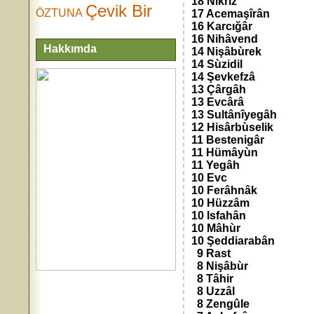
18 Nikrîz
Çevik Bir
ÖZTUNA
17 Acemaşîrân
16 Karcığâr
16 Nihâvend
Hakkımda
14 Nişâbùrek
14 Sùzidil
14 Şevkefzâ
13 Çârgâh
13 Evcârâ
13 Sultânîyegâh
12 Hisârbùselik
11 Bestenigâr
11 Hümâyùn
11 Yegâh
10 Evc
10 Ferâhnâk
10 Hüzzâm
10 Isfahân
10 Mâhùr
10 Şeddiarabân
9 Rast
8 Nişâbùr
8 Tâhir
8 Uzzâl
8 Zengûle