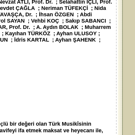
, Prof. Dr. ; Selahattin İÇLİ, Prof.
; Cevdet ÇAĞLA ; Neriman TÜFEKÇİ ; Nida
AVAŞÇA, Dr. ; İhsan ÖZGEN ; Abdi
ol SAYAN ; Vehbi KOÇ ; Sakıp SABANCI ;
AR, Prof. Dr. ; A. Aydın BOLAK ; Muharrem
; Kayıhan TÜRKÖZ ; Ayhan ULUSOY ;
KUN ; İdris KARTAL ; Ayhan ŞAHENK ;
lü bir değeri olan Türk Musikîsinin
avifeyi ifa etmek maksat ve heyecanı ile,