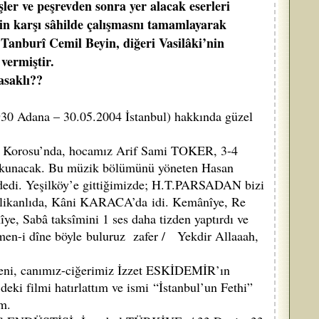
ler ve peşrevden sonra yer alacak eserleri
inin karşı sâhilde çalışmasnı tamamlayarak
 Tanburî Cemil Beyin, diğeri Vasilâki’nin
vermiştir.
asaklı??
0 Adana – 30.05.2004 İstanbul) hakkında güzel
ği Korosu’nda, hocamız Arif Sami TOKER, 3-4
te okunacak. Bu müzik bölümünü yöneten Hasan
 dedi. Yeşilköy’e gittiğimizde; H.T.PARSADAN bizi
r delikanlıda, Kâni KARACA’da idi. Kemânîye, Re
e, Sabâ taksîmini 1 ses daha tizden yaptırdı ve
Düşmen-i dîne böyle buluruz zafer / Yekdir Allaaah,
, canımız-ciğerimiz İzzet ESKİDEMİR’ın
i filmi hatırlattım ve ismi “İstanbul’un Fethi”
ım.