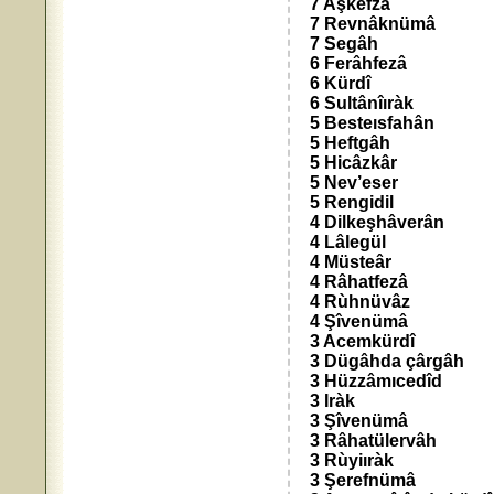
7 Aşkefzâ
7 Revnâknümâ
7 Segâh
6 Ferâhfezâ
6 Kürdî
6 Sultânîıràk
5 Besteısfahân
5 Heftgâh
5 Hicâzkâr
5 Nev’eser
5 Rengidil
4 Dilkeşhâverân
4 Lâlegül
4 Müsteâr
4 Râhatfezâ
4 Rùhnüvâz
4 Şîvenümâ
3 Acemkürdî
3 Dügâhda çârgâh
3 Hüzzâmıcedîd
3 Iràk
3 Şîvenümâ
3 Râhatülervâh
3 Rùyiıràk
3 Şerefnümâ