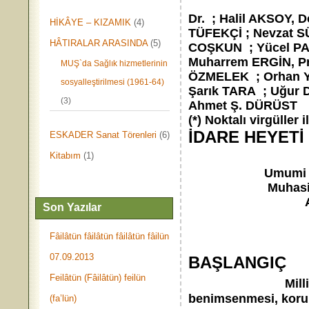
Kemal KAFALI, Pr
Dr. ; Halil AKSOY, 
HİKÂYE – KIZAMIK
(4)
TÜFEKÇİ ; Nevzat S
HÂTIRALAR ARASINDA
(5)
COŞKUN ; Yücel PA
Muharrem ERGİN, Pro
MUŞ`da Sağlık hizmetlerinin
ÖZMELEK ; Orhan 
sosyalleştirilmesi (1961-64)
Şarık TARA ; Uğur 
(3)
Ahmet Ş. DÜRÜST
(*) Noktalı virgüller
İDARE HEYETİ
ESKADER Sanat Törenleri
(6)
Kitabım
(1)
Umumi Kâtip 
Muhasip Aza 
Azalar : 
Son Yazılar
Nevza
Selahat
Fâilâtün fâilâtün fâilâtün fâilün
Sabahat
07.09.2013
BAŞLANGIÇ
Feilâtün (Fâilâtün) feilün
Mil
benimsenmesi, korunm
(fa’lün)