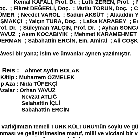
of. Dr. ; Lütfi ZEREN, Prof. ; Nevzat ATLI
Doç. ; Fikret DEĞERLİ, Doç. ; Mutlu TORUN, Doç. 
ÜMER ; Necdet VAROL ; Sadun AKSÜT ; Alaaddin Y
ŞMAKÇI ; Yalçın TURA, Doç. ; Laika KARABEY ; Er
f. Dr. ; Süleyman YALÇIN, Prof. Dr. ; Ayhan SONG
YAVUZ ; Asım KOCABIYIK ; Mehmet KARAMEHMET 
DERMAN ; Sabahattin ERGİN, Em. Amiral ; Ali COŞ
 ilâvesi bir yana; isim ve ünvanlar aynen yazılmıştır.
Reis :
Ahmet Aydın BOLAK
: Muharrem ÖZMELEK
: Nida TÜFEKÇİ
Orhan YAVUZ
t ATLIĞ
tin İÇLİ
tin ERGİN
li varlığımızın temeli TÜRK KÜLTÜRÜ’nün soylu ve güç
ası ve geliştirilmesine matuf, milli ve vicdani bir v