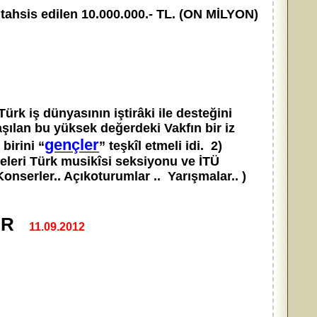
e tahsis edilen 10.000.000.- TL. (ON MİLYON)
rk iş dünyasının iştirâki ile desteğini
ılan bu yüksek değerdeki Vakfın bir iz
gençler
birini “
” teşkîl etmeli idi. 2)
releri Türk musikîsi seksiyonu ve İTÜ
. Konserler.. Açıkoturumlar .. Yarışmalar.. )
TIR
11.09.2012