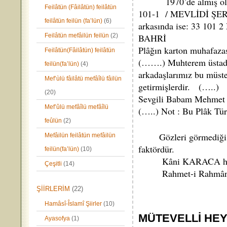
1970’de almış olduğu
Feilâtün (Fâilâtün) feilâtün
101-1 / MEVLİDİ ŞER
feilâtün feilün (fa’lün)
(6)
arkasında ise: 33 10
Feilâtün mefâilün feilün
(2)
BAHRİ
Plâğın karton muhafazas
Feilâtün(Fâilâtün) feilâtün
(…….) Muhterem üstad M
feilün(fa’lün)
(4)
arkadaşlarımız bu müst
Mef’ùlü fâilâtü mefâîlü fâilün
getirmişlerdir. (…..)
(20)
Sevgili Babam Mehmet N
Mef’ûlü mefâîlü mefâîlü
(…..) Not : Bu Plâk Türk
feûlün
(2)
Gözleri görmediği hâld
Mefâilün feilâtün mefâilün
faktördür.
feilün(fa’lün)
(10)
Kâni KARACA hakkında
Çeşitli
(14)
Rahmet-i Rahmâna kav
ŞİİRLERİM
(22)
Hamâsî-Îslamî Şiirler
(10)
MÜTEVELLİ HEY
Ayasofya
(1)