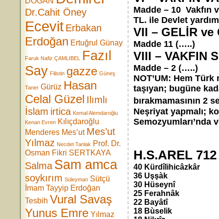
DOĞAN
Madde – 10 Vakfın va
Dr.Cahit Öney
TL. ile Devlet yardım
Ecevit
Erbakan
VII – GELİR ve
Erdoğan
Ertuğrul Günay
Madde 11 (…..)
Fazıl
VIII – VAKFIN
Faruk Nafiz ÇAMLIBEL
Madde – 2 (…..)
Say
gazze
Filistin
Güneş
NOT’UM: Hem Türk mus
Hasan
Gürüz
taşıyan; bugüne kad
Taner
Celal Güzel
Ilımlı
bırakmamasının 2 seb
İslam
irtica
Neşriyat yapmalı; kon
Kemal Alemdaroğlu
Semozyumları’nda ver
Kılıçdaroğlu
Kenan Evren
Mes’ut
Menderes
Mes’ut
Yılmaz
*
Prof. Dr.
Necdet Tanlak
H.S.AREL 71
Osman Fikri SERTKAYA
Sam amca
Salma
40 Kürdîlihicâzkâr
36 Uşşàk
soykırım
Sütçü
Süleyman
30 Hüseynî
İmam
Tayyip Erdoğan
25 Ferahnâk
Vural Savaş
Tesbih
22 Bayâtî
Yunus Emre
18 Bùselik
Yılmaz