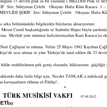
m 33 devirli plâk’ın bir yüzünde [ MELODİ Plak ve S
İF Söz: Süleyman Çelebi Okuyan: Hafız Kâni Karaca 
1 2 MEVLİDİ ŞERİF Söz: Süleyman Çelebi Okuyan: Hafız
ı arka bölümündeki bilgilerden bâzılarını aktarıyorum:
esut Cemil başkanlığında ve Sadettin Heper beyin yardımları
esna Mevlidi yine mümtaz hafızlarımızdan Kani Karaca’ya oku
uri Çağlayan’ın ruhuna. Vefatı 25 Mayıs 1962 Kayıhan Çağ
iye’de sese alınan ve yine Türkiye’de imal edilen ilk 33 devir
e mahfùzâtının pek geniş olasında, hâfızasının güçlüğü y
 daha fazla bilgi için, Necdet TANLAK’a mürâcaât ge
uşanların rùhuna el-Fâtiha!..
*
TÜRK MUSİKİSİ VAKFI
07.09.2012
ETİ
(x)