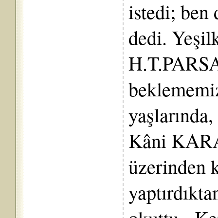
istedi; ben
dedi. Yeşil
H.T.PARSAD
beklememiz 
yaşlarında,
Kâni KARA
üzerinden k
yaptırdıkt
okuttu. Ke