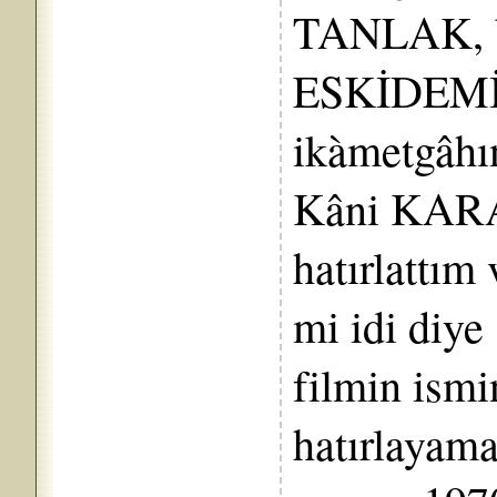
TANLAK, be
ESKİDEMİR
ikàmetgâhı
Kâni KARA
hatırlattım
mi idi diye
filmin ismi
hatırlayam