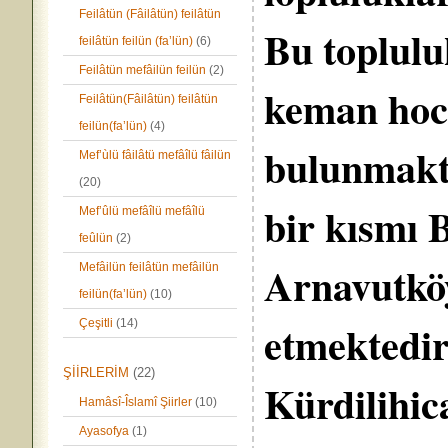
Feilâtün (Fâilâtün) feilâtün
Bu toplulu
feilâtün feilün (fa’lün)
(6)
Feilâtün mefâilün feilün
(2)
keman hoc
Feilâtün(Fâilâtün) feilâtün
feilün(fa’lün)
(4)
bulunmakta
Mef’ùlü fâilâtü mefâîlü fâilün
(20)
bir kısmı 
Mef’ûlü mefâîlü mefâîlü
feûlün
(2)
Arnavutkö
Mefâilün feilâtün mefâilün
feilün(fa’lün)
(10)
etmektedir
Çeşitli
(14)
ŞİİRLERİM
(22)
Kürdilihic
Hamâsî-Îslamî Şiirler
(10)
Ayasofya
(1)