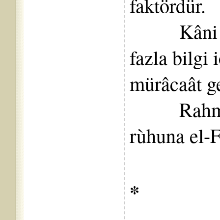
faktördür.
Kâni KA
fazla bilg
mürâcaât ge
Rahmet-i
rùhuna el-F
*