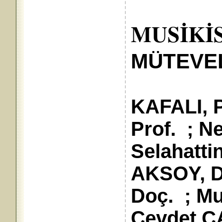
MUSİKİ
MÜTEVEL
K
KAFALI, P
Prof. ; Ne
Selahattin
AKSOY, D
Doç. ; M
Cevdet Ç