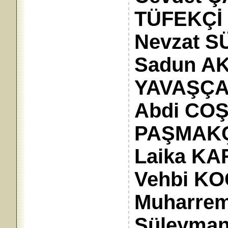
TÜFEKÇİ 
Nevzat S
Sadun AK
YAVAŞÇA,
Abdi COŞ
PAŞMAKÇI
Laika KA
Vehbi KO
Muharrem 
Süleyman 