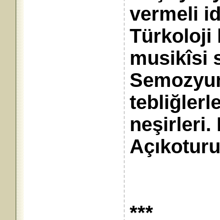
vermeli idi
Türkoloji
musikîsi 
Semozyum
tebliğlerl
neşirleri.
Açıkoturu
***