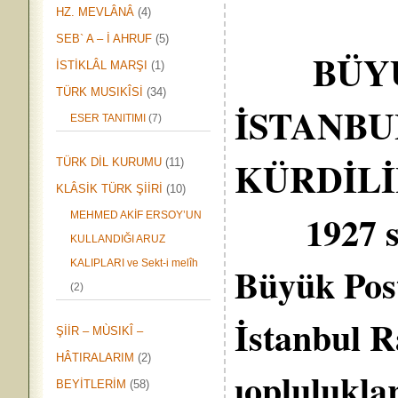
HZ. MEVLÂNÂ
(4)
SEB` A – İ AHRUF
(5)
BÜY
İSTİKLÂL MARŞI
(1)
TÜRK MUSIKÎSİ
(34)
İSTANBU
ESER TANITIMI
(7)
KÜRDİLİ
TÜRK DİL KURUMU
(11)
KLÂSİK TÜRK ŞİİRİ
(10)
1927 s
MEHMED AKİF ERSOY’UN
KULLANDIĞI ARUZ
KALIPLARI ve Sekt-i melîh
Büyük Pos
(2)
İstanbul R
ŞİİR – MÙSIKÎ –
HÂTIRALARIM
(2)
ıoplulukla
BEYİTLERİM
(58)