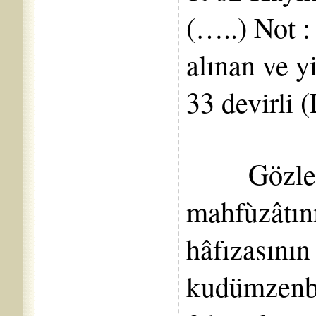
(…..) Not :
alınan ve y
33 devirli 
Gözleri 
mahfùzâtını
hâfızasını
kudümzenba