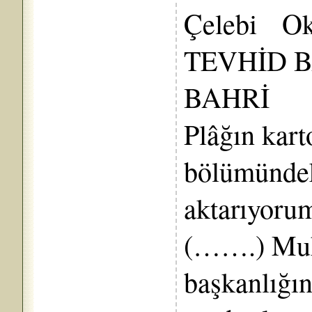
Çelebi Oku
TEVHİD B
BAHRİ
Plâğın kar
bölümündeki
aktarıyoru
(…….) Muh
başkanlığın