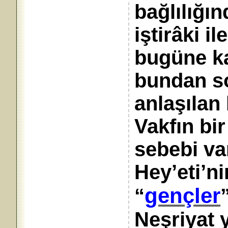
bağlılığı
iştirâki i
bugüne k
bundan s
anlaşılan
Vakfın bi
sebebi var
Hey’eti’ni
gençler
“
Neşriyat 