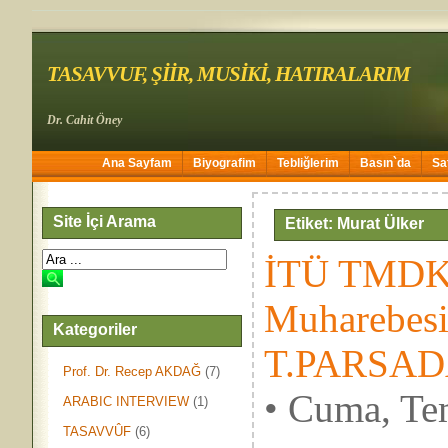
TASAVVUF, ŞİİR, MUSİKİ, HATIRALARIM
Dr. Cahit Öney
Ana Sayfam
Biyografim
Tebliğlerim
Basın`da
Sa
Site İçi Arama
Etiket: Murat Ülker
İTÜ TMDK 
Muharebes
Kategoriler
T.PARSAD
Prof. Dr. Recep AKDAĞ
(7)
• Cuma, Te
ARABIC INTERVIEW
(1)
TASAVVÛF
(6)