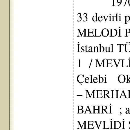
1970’de
33 devirli 
MELODİ P
İstanbul T
1 / MEVLİ
Çelebi Ok
– MERHAB
BAHRİ ; ar
MEVLİDİ Ş