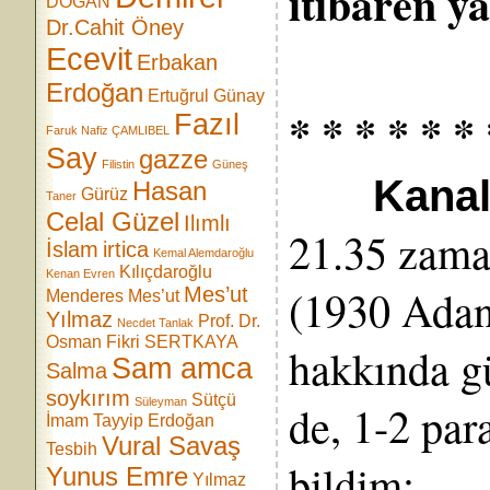
itibaren y
DOĞAN
Dr.Cahit Öney
Ecevit
Erbakan
Erdoğan
Ertuğrul Günay
* * * * * * 
Fazıl
Faruk Nafiz ÇAMLIBEL
Say
gazze
Filistin
Güneş
Kanal 
Hasan
Gürüz
Taner
Celal Güzel
Ilımlı
21.35 zam
İslam
irtica
Kemal Alemdaroğlu
Kılıçdaroğlu
Kenan Evren
(1930 Adan
Mes’ut
Menderes
Mes’ut
Yılmaz
Prof. Dr.
Necdet Tanlak
Osman Fikri SERTKAYA
hakkında g
Sam amca
Salma
soykırım
Sütçü
Süleyman
de, 1-2 par
İmam
Tayyip Erdoğan
Vural Savaş
Tesbih
bildim:
Yunus Emre
Yılmaz