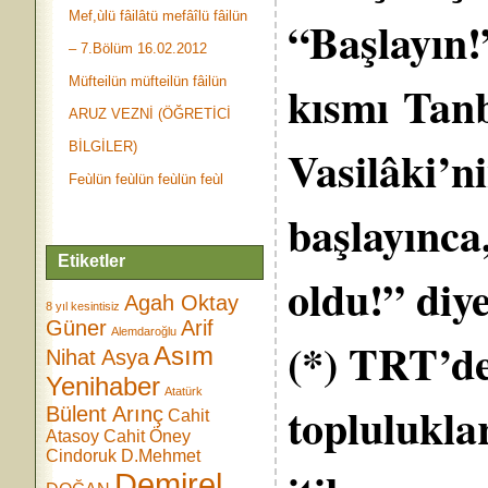
Mef,ùlü fâilâtü mefâîlü fâilün
“Başlayın!”
– 7.Bölüm 16.02.2012
Müfteilün müfteilün fâilün
kısmı Tanb
ARUZ VEZNİ (ÖĞRETİCİ
BİLGİLER)
Vasilâki’n
Feùlün feùlün feùlün feùl
başlayınca
Etiketler
oldu!” diy
Agah Oktay
8 yıl kesintisiz
Güner
Arif
Alemdaroğlu
(*) TRT’de
Asım
Nihat Asya
Yenihaber
Atatürk
toplulukla
Bülent Arınç
Cahit
Atasoy
Cahit Öney
Cindoruk
D.Mehmet
Demirel