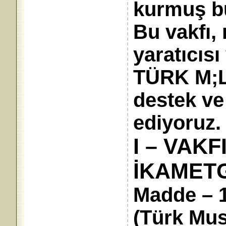
kurmuş b
Bu vakfı,
yaratıcısı
TÜRK M;L
destek v
ediyoruz.
I – VAKF
İKAMET
Madde – 1
(Türk Musi