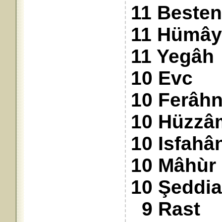
11 Besten
11 Hümâ
11 Yegâh
10 Evc
10 Ferâh
10 Hüzzâ
10 Isfahâ
10 Mâhùr
10 Şeddi
9 Rast