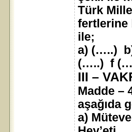
Türk Mill
fertlerin
ile;
a) (…..) b
(…..) f (…
III – V
Madde – 4
aşağıda g
a) Mütevel
Hey’eti