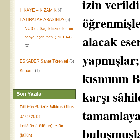
izin veril
HİKÂYE – KIZAMIK
(4)
öğrenmişle
HÂTIRALAR ARASINDA
(5)
MUŞ`da Sağlık hizmetlerinin
alacak eser
sosyalleştirilmesi (1961-64)
(3)
yapmışlar; 
ESKADER Sanat Törenleri
(6)
Kitabım
(1)
kısmının B
karşı sâhi
Son Yazılar
Fâilâtün fâilâtün fâilâtün fâilün
tamamlaya
07.09.2013
Feilâtün (Fâilâtün) feilün
buluşmuşla
(fa’lün)