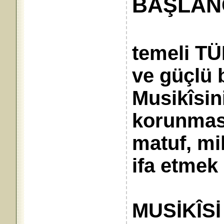
BAŞLAN
temeli T
ve güçlü 
Musikîsi
korunması
matuf, mil
ifa etmek
MUSİKÎSİ