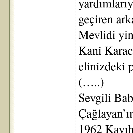
yardımlarıy
geçiren ar
Mevlidi yi
Kani Karac
elinizdeki 
(…..)
Sevgili B
Çağlayan’ı
1962 Kayıh