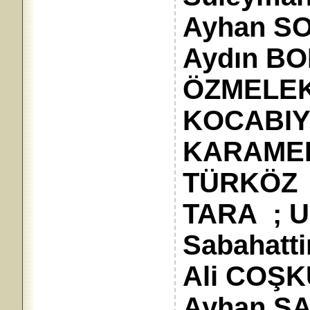
Ayhan SON
Aydın BO
ÖZMELEK 
KOCABIY
KARAMEH
TÜRKÖZ ;
TARA ; 
Sabahatti
Ali COŞK
Ayhan ŞA