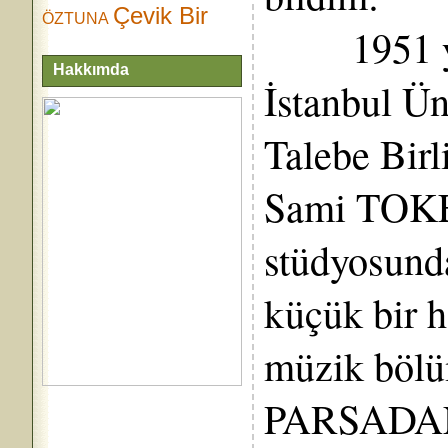
Çevik Bir
ÖZTUNA
1951 yılı
Hakkımda
İstanbul Ün
Talebe Birl
Sami TOKER
stüdyosunda
küçük bir 
müzik bölü
PARSADAN, 