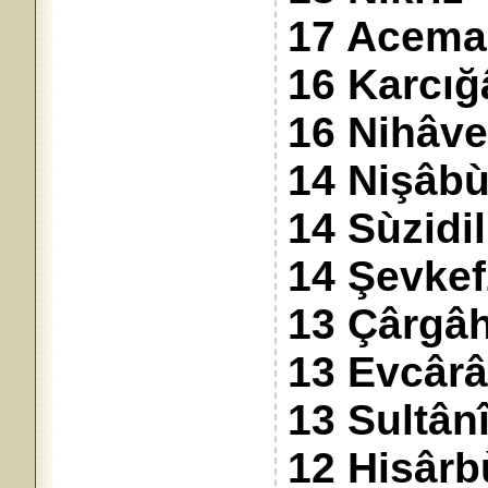
17 Acema
16 Karcığ
16 Nihâv
14 Nişâbù
14 Sùzidil
14 Şevkef
13 Çârgâ
13 Evcâr
13 Sultân
12 Hisârb