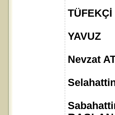
Muhas
TÜFEKÇİ
Aza
YAVUZ
Nevzat A
Selahattin
Sabahatt