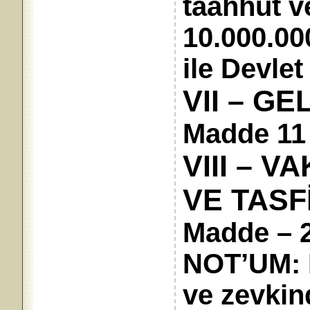
taahhüt v
10.000.00
ile Devlet
VII – GE
Madde 11 
VIII – 
VE TASF
Madde – 2
NOT’UM: 
ve zevkin