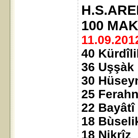
H.S.ARE
100 MA
11.09.201
40 Kürdîl
36 Uşşàk
30 Hüsey
25 Ferah
22 Bayâtî
18 Bùseli
18 Nikrîz