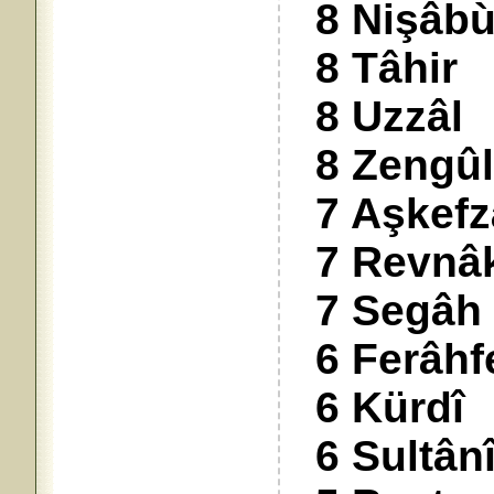
8 Nişâbù
8 Tâhir
8 Uzzâl
8 Zengûl
7 Aşkefz
7 Revnâ
7 Segâh
6 Ferâhf
6 Kürdî
6 Sultânî