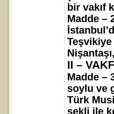
bir vakıf 
Madde – 2
İstanbul’d
Teşvikiye
Nişantaşı,
II – VAK
Madde – 3
soylu ve 
Türk Musi
şekli ile