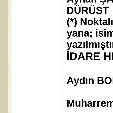
DÜRÜST
(*) Noktalı
yana; isi
yazılmıştı
İDARE H
Aydın B
Umum
Muharre