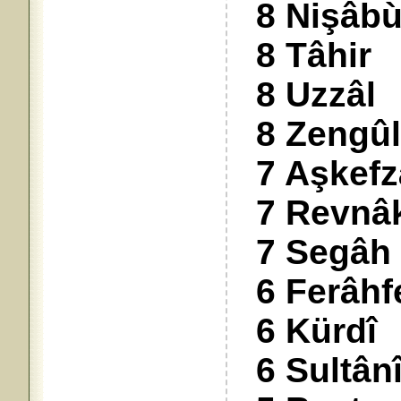
8 Nişâbù
8 Tâhir
8 Uzzâl
8 Zengûl
7 Aşkefz
7 Revnâ
7 Segâh
6 Ferâhf
6 Kürdî
6 Sultânî