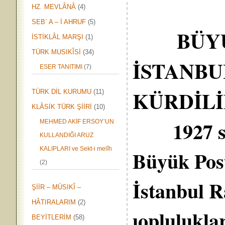
HZ. MEVLÂNÂ
(4)
SEB` A – İ AHRUF
(5)
BÜY
İSTİKLÂL MARŞI
(1)
TÜRK MUSIKÎSİ
(34)
İSTANBU
ESER TANITIMI
(7)
KÜRDİLİ
TÜRK DİL KURUMU
(11)
KLÂSİK TÜRK ŞİİRİ
(10)
1927 s
MEHMED AKİF ERSOY’UN
KULLANDIĞI ARUZ
KALIPLARI ve Sekt-i melîh
Büyük Pos
(2)
İstanbul R
ŞİİR – MÙSIKÎ –
HÂTIRALARIM
(2)
ıoplulukla
BEYİTLERİM
(58)