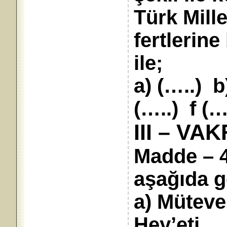
Türk Mill
fertlerin
ile;
a) (…..) b
(…..) f (…
III – V
Madde – 4
aşağıda g
a) Mütevel
Hey’eti