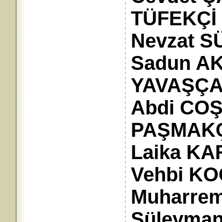
TÜFEKÇİ 
Nevzat S
Sadun AK
YAVAŞÇA,
Abdi COŞ
PAŞMAKÇI
Laika KA
Vehbi KO
Muharrem 
Süleyman 