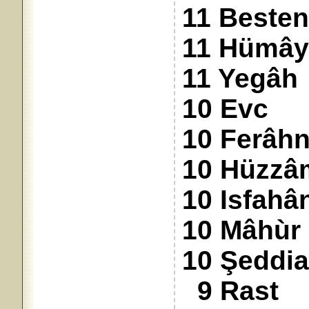
11 Besten
11 Hümâ
11 Yegâh
10 Evc
10 Ferâh
10 Hüzzâ
10 Isfahâ
10 Mâhùr
10 Şeddi
9 Rast