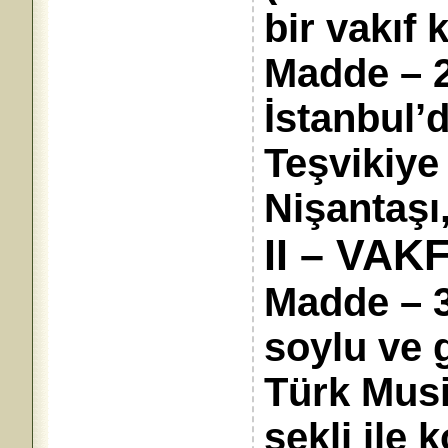
bir vakıf 
Madde – 2
İstanbul’d
Teşvikiye
Nişantaşı,
II – VAK
Madde – 3
soylu ve 
Türk Musi
şekli ile