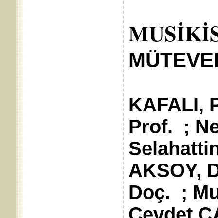
MUSİKİ
MÜTEVEL
K
KAFALI, P
Prof. ; Ne
Selahattin
AKSOY, D
Doç. ; M
Cevdet Ç