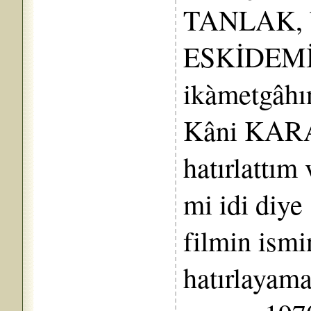
TANLAK, be
ESKİDEMİR
ikàmetgâhı
Kâni KARA
hatırlattım
mi idi diye
filmin ismi
hatırlayam