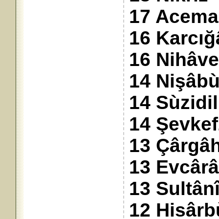
17 Acema
16 Karcığ
16 Nihâv
14 Nişâbù
14 Sùzidil
14 Şevkef
13 Çârgâ
13 Evcâr
13 Sultân
12 Hisârb