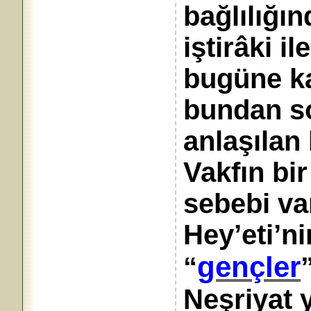
bağlılığı
iştirâki i
bugüne k
bundan s
anlaşılan
Vakfın bi
sebebi var
Hey’eti’ni
gençler
“
Neşriyat 