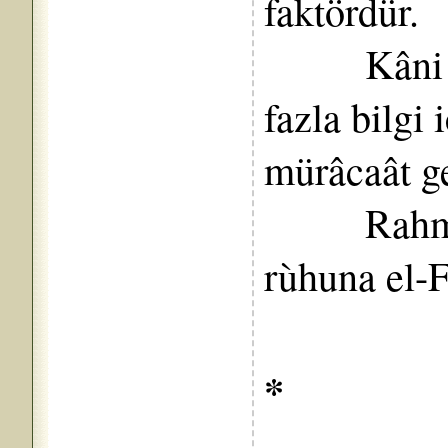
faktördür.
Kâni KA
fazla bilg
mürâcaât ge
Rahmet-i
rùhuna el-F
*