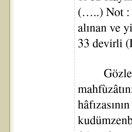
(…..) Not :
alınan ve y
33 devirli 
Gözleri 
mahfùzâtını
hâfızasını
kudümzenba