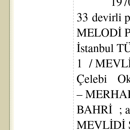
1970’de
33 devirli 
MELODİ P
İstanbul T
1 / MEVLİ
Çelebi Ok
– MERHAB
BAHRİ ; ar
MEVLİDİ Ş