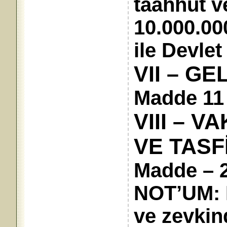
taahhüt v
10.000.00
ile Devlet
VII – GE
Madde 11 
VIII – 
VE TASF
Madde – 2
NOT’UM: 
ve zevkin