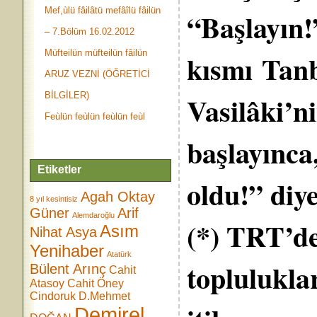
Mef,ùlü fâilâtü mefâîlü fâilün
“Başlayın!”
– 7.Bölüm 16.02.2012
Müfteilün müfteilün fâilün
kısmı Tanb
ARUZ VEZNİ (ÖĞRETİCİ
BİLGİLER)
Vasilâki’n
Feùlün feùlün feùlün feùl
başlayınca
Etiketler
oldu!” diy
Agah Oktay
8 yıl kesintisiz
Güner
Arif
Alemdaroğlu
(*) TRT’de
Asım
Nihat Asya
Yenihaber
Atatürk
toplulukla
Bülent Arınç
Cahit
Atasoy
Cahit Öney
Cindoruk
D.Mehmet
Demirel