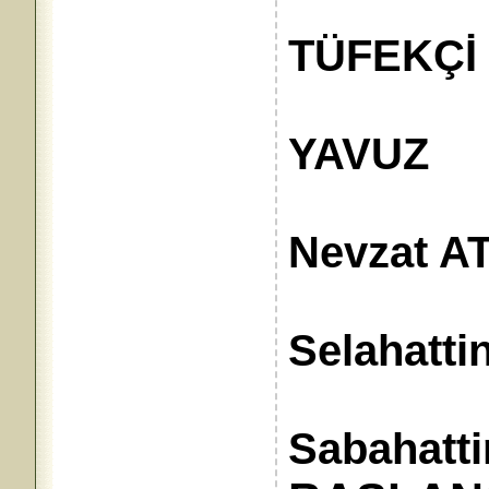
Muhas
TÜFEKÇİ
Aza
YAVUZ
Nevzat A
Selahattin
Sabahatt