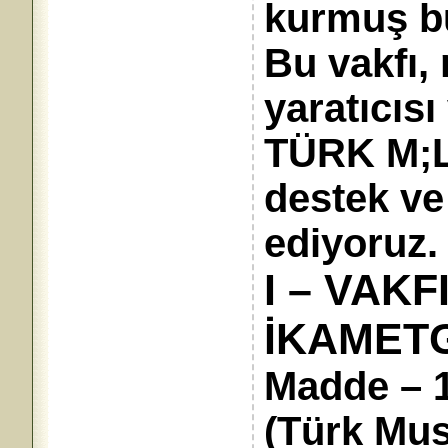
kurmuş b
Bu vakfı,
yaratıcısı
TÜRK M;L
destek v
ediyoruz.
I – VAKF
İKAMET
Madde – 1
(Türk Musi