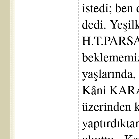
istedi; ben
dedi. Yeşil
H.T.PARSAD
beklememiz 
yaşlarında,
Kâni KARA
üzerinden k
yaptırdıkt
okuttu. Ke