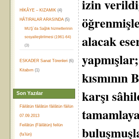
izin veril
HİKÂYE – KIZAMIK
(4)
öğrenmişle
HÂTIRALAR ARASINDA
(5)
MUŞ`da Sağlık hizmetlerinin
alacak eser
sosyalleştirilmesi (1961-64)
(3)
yapmışlar; 
ESKADER Sanat Törenleri
(6)
Kitabım
(1)
kısmının B
karşı sâhi
Son Yazılar
Fâilâtün fâilâtün fâilâtün fâilün
tamamlaya
07.09.2013
Feilâtün (Fâilâtün) feilün
buluşmuşla
(fa’lün)