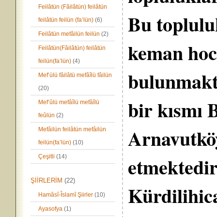
Feilâtün (Fâilâtün) feilâtün
Bu toplulu
feilâtün feilün (fa’lün)
(6)
Feilâtün mefâilün feilün
(2)
keman hoc
Feilâtün(Fâilâtün) feilâtün
feilün(fa’lün)
(4)
bulunmakta
Mef’ùlü fâilâtü mefâîlü fâilün
(20)
bir kısmı 
Mef’ûlü mefâîlü mefâîlü
feûlün
(2)
Arnavutkö
Mefâilün feilâtün mefâilün
feilün(fa’lün)
(10)
etmektedir
Çeşitli
(14)
ŞİİRLERİM
(22)
Kürdilihic
Hamâsî-Îslamî Şiirler
(10)
Ayasofya
(1)