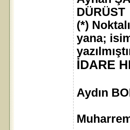
DÜRÜST
(*) Noktalı
yana; isi
yazılmıştı
İDARE H
Aydın B
Umum
Muharre