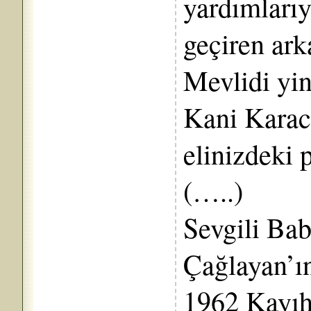
yardımlarıy
geçiren ar
Mevlidi yi
Kani Karac
elinizdeki 
(…..)
Sevgili B
Çağlayan’ı
1962 Kayıh