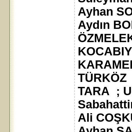
Ayhan SON
Aydın BO
ÖZMELEK 
KOCABIY
KARAMEH
TÜRKÖZ ;
TARA ; 
Sabahatti
Ali COŞK
Ayhan ŞA