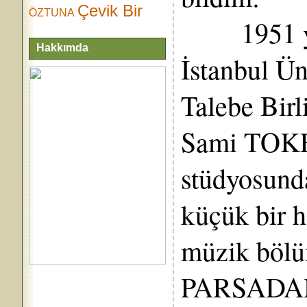
Çevik Bir
ÖZTUNA
1951 yılı
Hakkımda
İstanbul Ün
Talebe Birl
Sami TOKER
stüdyosunda
küçük bir 
müzik bölü
PARSADAN, 