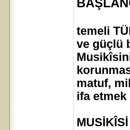
BAŞLAN
temeli T
ve güçlü 
Musikîsi
korunması
matuf, mil
ifa etmek
MUSİKÎSİ