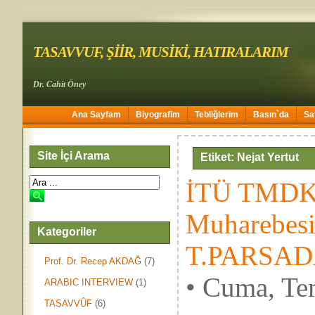
TASAVVUF, ŞİİR, MUSİKİ, HATIRALARIM
Dr. Cahit Öney
Ana Sayfam
Biyografim
Tebliğlerim
Basın`da
Sa
Site İçi Arama
Etiket: Nejat Yertut
İTÜ TMDK 
Muharebes
Kategoriler
T.PARSAD
Prof. Dr. Recep AKDAĞ
(7)
• Cuma, Te
ARABIC INTERVIEW
(1)
TASAVVÛF
(6)