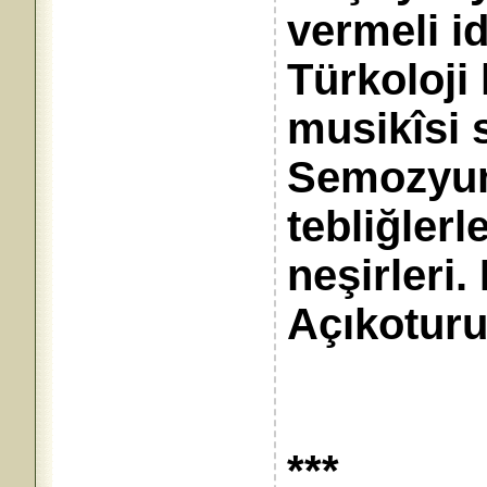
vermeli idi
Türkoloji
musikîsi 
Semozyum
tebliğlerl
neşirleri.
Açıkoturu
***