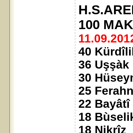
H.S.ARE
100 MA
11.09.201
40 Kürdîl
36 Uşşàk
30 Hüsey
25 Ferah
22 Bayâtî
18 Bùseli
18 Nikrîz