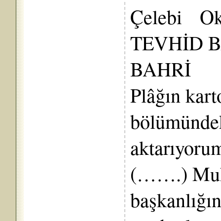
Çelebi Oku
TEVHİD B
BAHRİ
Plâğın kar
bölümündeki
aktarıyoru
(…….) Muh
başkanlığın