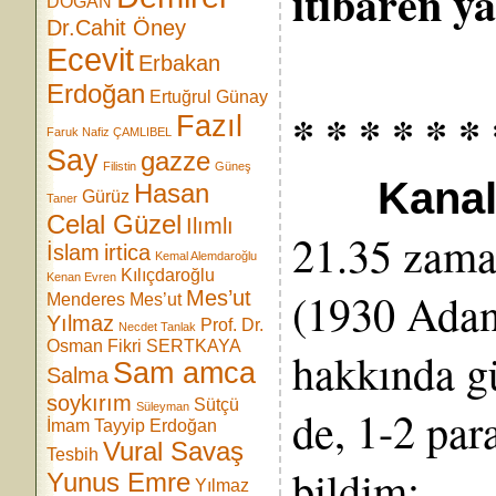
itibaren y
DOĞAN
Dr.Cahit Öney
Ecevit
Erbakan
Erdoğan
Ertuğrul Günay
* * * * * * 
Fazıl
Faruk Nafiz ÇAMLIBEL
Say
gazze
Filistin
Güneş
Kanal 
Hasan
Gürüz
Taner
Celal Güzel
Ilımlı
21.35 zam
İslam
irtica
Kemal Alemdaroğlu
Kılıçdaroğlu
Kenan Evren
(1930 Adan
Mes’ut
Menderes
Mes’ut
Yılmaz
Prof. Dr.
Necdet Tanlak
Osman Fikri SERTKAYA
hakkında g
Sam amca
Salma
soykırım
Sütçü
Süleyman
de, 1-2 par
İmam
Tayyip Erdoğan
Vural Savaş
Tesbih
bildim:
Yunus Emre
Yılmaz