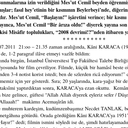
sunmalarına izin verildiğini Mes’ut Cemil beyden öğrenmiş
ışlar; fasıl hey’etinin bir kısmının Beylerbeyi’nde, diğer
r. Mes’ut Cemil, “Başlayın!” işâretini verince; bir kısmı
ayınca, Mes’ut Cemil “Bir ârıza oldu!” diyerek yayına son 
si Misâfir toplulukları, “2008 devrimi!?”nden itibaren y
* * * * * * * *
.07.2011 21:oo – 21.35 zaman aralığında, Kâni KARACA (193
de, 1-2 paragraf ilâve etmeyi vazîfe bildim:
 birgün, İstanbul Üniversitesi Tıp Fakültesi Talebe Birli
üdyosunda bir film çevriliyor. Filmde, küçük bir hamâsî bes
n 3-4 notist korist istedi; ben de szlerden ricâ ediyorum!”
lememiz için yer gösterdi. Sıra; 20 yaşlarında, kara-yağız bi
 taksîmi yaptırdıktan sonra, KARACA’ya ezan okuttu. Kemânîy
a bize gelince, güftesi “Allah Allah diyerek eyleriz sefer / 
 Allaaah!” makàmıı Acemaşîrân idi.
hterem kardeşim, kudümzenbaşımız Necdet TANLAK, beni
àmetgâhına götürdü. Orada gördüğüm Kâni KARACA’ya 1951’dek
ayır!” dedi; filmin ismini söyledi ise de, şimdi hatırlayamad