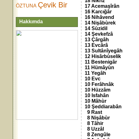
18 Nikrîz
Çevik Bir
ÖZTUNA
17 Acemaşîrân
16 Karcığâr
16 Nihâvend
Hakkımda
14 Nişâbùrek
14 Sùzidil
14 Şevkefzâ
13 Çârgâh
13 Evcârâ
13 Sultânîyegâh
12 Hisârbùselik
11 Bestenigâr
11 Hümâyùn
11 Yegâh
10 Evc
10 Ferâhnâk
10 Hüzzâm
10 Isfahân
10 Mâhùr
10 Şeddiarabân
9 Rast
8 Nişâbùr
8 Tâhir
8 Uzzâl
8 Zengûle