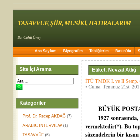
TASAVVUF, ŞİİR, MUSİKİ, HATIRALARIM
Dr. Cahit Öney
Ana Sayfam
Biyografim
Tebliğlerim
Basın`da
Site İçi Arama
Etiket: Nevzat Atlığ
İTÜ TMDK I. ve II.Sem
• Cuma, Temmuz 21st, 201
Kategoriler
BÜYÜK POST
Prof. Dr. Recep AKDAĞ
(7)
1927 sonrasında, 
vermektedir(*). Bu to
ARABIC INTERVIEW
(1)
sâzendelerin bir kısmı
TASAVVÛF
(6)