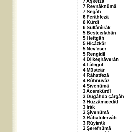
7 Aşkefzâ
7 Revnâknümâ
7 Segâh
6 Ferâhfezâ
6 Kürdî
6 Sultânîıràk
5 Besteısfahân
5 Heftgâh
5 Hicâzkâr
5 Nev’eser
5 Rengidil
4 Dilkeşhâverân
4 Lâlegül
4 Müsteâr
4 Râhatfezâ
4 Rùhnüvâz
4 Şîvenümâ
3 Acemkürdî
3 Dügâhda çârgâh
3 Hüzzâmıcedîd
3 Iràk
3 Şîvenümâ
3 Râhatülervâh
3 Rùyiıràk
3 Şerefnümâ