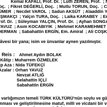
of. Dr. ; Lütfi ZEREN, Prof. ; Nevzat ATLI
Doç. ; Fikret DEĞERLİ, Doç. ; Mutlu TORUN, Doç. 
ÜMER ; Necdet VAROL ; Sadun AKSÜT ; Alaaddin Y
ŞMAKÇI ; Yalçın TURA, Doç. ; Laika KARABEY ; Er
f. Dr. ; Süleyman YALÇIN, Prof. Dr. ; Ayhan SONG
YAVUZ ; Asım KOCABIYIK ; Mehmet KARAMEHMET 
DERMAN ; Sabahattin ERGİN, Em. Amiral ; Ali COŞ
 ilâvesi bir yana; isim ve ünvanlar aynen yazılmıştır.
Reis :
Ahmet Aydın BOLAK
: Muharrem ÖZMELEK
: Nida TÜFEKÇİ
Orhan YAVUZ
t ATLIĞ
tin İÇLİ
tin ERGİN
li varlığımızın temeli TÜRK KÜLTÜRÜ’nün soylu ve güç
ası ve geliştirilmesine matuf, milli ve vicdani bir v