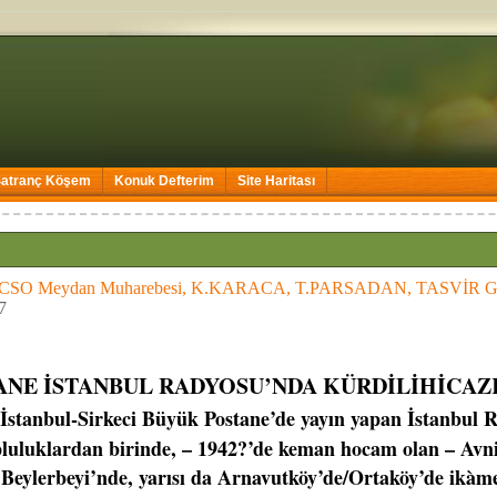
Satranç Köşem
Konuk Defterim
Site Haritası
p. CSO Meydan Muharebesi, K.KARACA, T.PARSADAN, TASVİR
7
ANE İSTANBUL RADYOSU’NDA KÜRDİLİHİCAZ
İstanbul-Sirkeci Büyük Postane’de yayın yapan İstanbul R
pluluklardan birinde, – 1942?’de keman hocam olan – Avn
 Beylerbeyi’nde, yarısı da Arnavutköy’de/Ortaköy’de ikàm