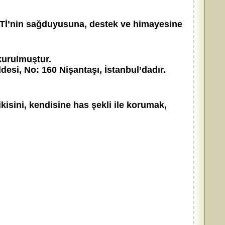
LETİ’nin sağduyusuna, destek ve himayesine
 kurulmuştur.
esi, No: 160 Nişantaşı, İstanbul’dadır.
isini, kendisine has şekli ile korumak,