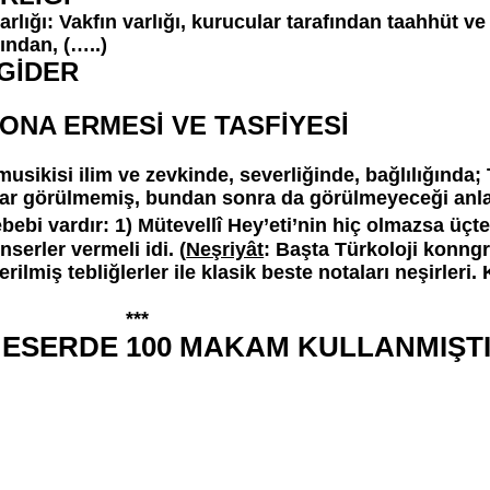
rlığı: Vakfın varlığı, kurucular tarafından taahhüt v
ından, (…..)
 GİDER
 SONA ERMESİ VE TASFİYESİ
ikisi ilim ve zevkinde, severliğinde, bağlılığında; Tü
ar görülmemiş, bundan sonra da görülmeyeceği anlaş
ebi vardır: 1) Mütevellî Hey’eti’nin hiç olmazsa üçte 
serler vermeli idi. (
Neşriyât
: Başta Türkoloji konng
ilmiş tebliğlerler ile klasik beste notaları neşirleri
**
2 ESERDE 100 MAKAM KULLANMIŞ