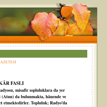
 GAZETESİ
KÂR FASLI
adyosu, misafir ıopluluklara da yer
i (Atun) da bulunmakta, hânende ve
et etmektedirler. Topluluk; Radyo’da