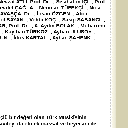
, Prof. Dr. ; Selahattin İÇLİ, Prof.
; Cevdet ÇAĞLA ; Neriman TÜFEKÇİ ; Nida
AVAŞÇA, Dr. ; İhsan ÖZGEN ; Abdi
ol SAYAN ; Vehbi KOÇ ; Sakıp SABANCI ;
AR, Prof. Dr. ; A. Aydın BOLAK ; Muharrem
; Kayıhan TÜRKÖZ ; Ayhan ULUSOY ;
KUN ; İdris KARTAL ; Ayhan ŞAHENK ;
lü bir değeri olan Türk Musikîsinin
avifeyi ifa etmek maksat ve heyecanı ile,