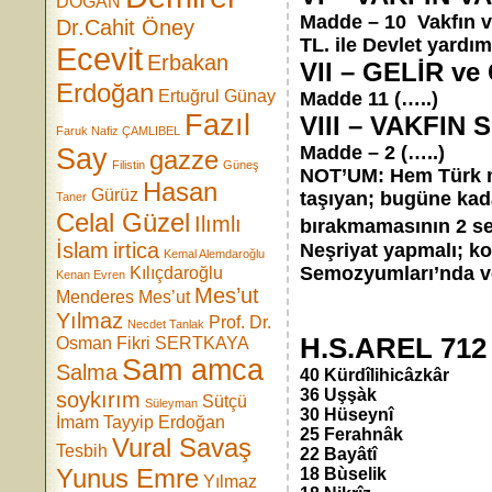
DOĞAN
Madde – 10 Vakfın va
Dr.Cahit Öney
TL. ile Devlet yardım
Ecevit
Erbakan
VII – GELİR ve
Erdoğan
Ertuğrul Günay
Madde 11 (…..)
Fazıl
VIII – VAKFIN
Faruk Nafiz ÇAMLIBEL
Madde – 2 (…..)
Say
gazze
Filistin
Güneş
NOT’UM: Hem Türk mus
Hasan
Gürüz
taşıyan; bugüne kad
Taner
Celal Güzel
Ilımlı
bırakmamasının 2 seb
İslam
irtica
Neşriyat yapmalı; kon
Kemal Alemdaroğlu
Semozyumları’nda ver
Kılıçdaroğlu
Kenan Evren
Mes’ut
Menderes
Mes’ut
Yılmaz
*
Prof. Dr.
Necdet Tanlak
H.S.AREL 71
Osman Fikri SERTKAYA
Sam amca
Salma
40 Kürdîlihicâzkâr
36 Uşşàk
soykırım
Sütçü
Süleyman
30 Hüseynî
İmam
Tayyip Erdoğan
25 Ferahnâk
Vural Savaş
Tesbih
22 Bayâtî
Yunus Emre
18 Bùselik
Yılmaz