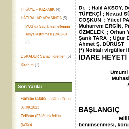
Kemal KAFALI, Pr
Dr. ; Halil AKSOY, 
HİKÂYE – KIZAMIK
(4)
TÜFEKÇİ ; Nevzat S
HÂTIRALAR ARASINDA
(5)
COŞKUN ; Yücel PA
Muharrem ERGİN, Pro
MUŞ`da Sağlık hizmetlerinin
ÖZMELEK ; Orhan 
sosyalleştirilmesi (1961-64)
Şarık TARA ; Uğur 
(3)
Ahmet Ş. DÜRÜST
(*) Noktalı virgüller
İDARE HEYETİ
ESKADER Sanat Törenleri
(6)
Kitabım
(1)
Umumi Kâtip 
Muhasip Aza 
Azalar : 
Son Yazılar
Nevza
Selahat
Fâilâtün fâilâtün fâilâtün fâilün
Sabahat
07.09.2013
BAŞLANGIÇ
Feilâtün (Fâilâtün) feilün
Mil
benimsenmesi, korunm
(fa’lün)