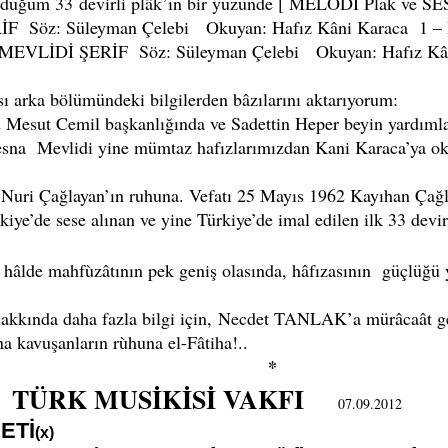
m 33 devirli plâk’ın bir yüzünde [ MELODİ Plak ve S
İF Söz: Süleyman Çelebi Okuyan: Hafız Kâni Karaca 
1 2 MEVLİDİ ŞERİF Söz: Süleyman Çelebi Okuyan: Hafız
ı arka bölümündeki bilgilerden bâzılarını aktarıyorum:
esut Cemil başkanlığında ve Sadettin Heper beyin yardımları
esna Mevlidi yine mümtaz hafızlarımızdan Kani Karaca’ya oku
uri Çağlayan’ın ruhuna. Vefatı 25 Mayıs 1962 Kayıhan Çağ
iye’de sese alınan ve yine Türkiye’de imal edilen ilk 33 devir
e mahfùzâtının pek geniş olasında, hâfızasının güçlüğü y
 daha fazla bilgi için, Necdet TANLAK’a mürâcaât ge
uşanların rùhuna el-Fâtiha!..
*
TÜRK MUSİKİSİ VAKFI
07.09.2012
ETİ
(x)