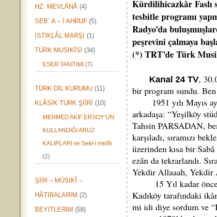
Kürdilihicazkâr Faslı 
HZ. MEVLÂNÂ
(4)
tesbitle programı yapm
SEB` A – İ AHRUF
(5)
Radyo’da buluşmuşlardı
İSTİKLÂL MARŞI
(1)
peşrevini çalmaya başl
TÜRK MUSIKÎSİ
(34)
(*) TRT’de Türk Musiki
* * * 
ESER TANITIMI
(7)
, 30
Kanal 24 TV
TÜRK DİL KURUMU
(11)
bir program sundu. Ben 
1951 yılı Mayıs ayında
KLÂSİK TÜRK ŞİİRİ
(10)
arkadaşa: “Yeşilköy st
MEHMED AKİF ERSOY’UN
Tahsin PARSADAN, bende
KULLANDIĞI ARUZ
karşıladı, sıramızı bek
KALIPLARI ve Sekt-i melîh
üzerinden kısa bir Sabâ
(2)
ezân da tekrarlandı. Sır
Yekdir Allaaah, Yekdir
ŞİİR – MÙSIKÎ –
15 Yıl kadar önce mu
Kadıköy tarafındaki ik
HÂTIRALARIM
(2)
mi idi diye sordum ve “H
BEYİTLERİM
(58)