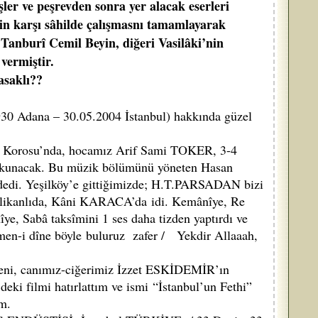
ler ve peşrevden sonra yer alacak eserleri
inin karşı sâhilde çalışmasnı tamamlayarak
 Tanburî Cemil Beyin, diğeri Vasilâki’nin
vermiştir.
asaklı??
0 Adana – 30.05.2004 İstanbul) hakkında güzel
ği Korosu’nda, hocamız Arif Sami TOKER, 3-4
te okunacak. Bu müzik bölümünü yöneten Hasan
 dedi. Yeşilköy’e gittiğimizde; H.T.PARSADAN bizi
r delikanlıda, Kâni KARACA’da idi. Kemânîye, Re
e, Sabâ taksîmini 1 ses daha tizden yaptırdı ve
Düşmen-i dîne böyle buluruz zafer / Yekdir Allaaah,
, canımız-ciğerimiz İzzet ESKİDEMİR’ın
i filmi hatırlattım ve ismi “İstanbul’un Fethi”
ım.