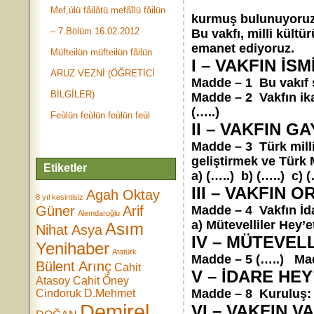
TÜRK MU
Mef,ùlü fâilâtü mefâîlü fâilün
kurmuş bulunuyoruz
– 7.Bölüm 16.02.2012
Bu vakfı, milli kül
emanet ediyoruz.
Müfteilün müfteilün fâilün
I – VAKFIN İS
ARUZ VEZNİ (ÖĞRETİCİ
Madde – 1 Bu vakıf s
BİLGİLER)
Madde – 2 Vakfın ika
(…..)
Feùlün feùlün feùlün feùl
II – VAKFIN GA
Madde – 3 Türk milli
geliştirmek ve Türk 
Etiketler
a) (…..) b) (…..) c) (
III – VAKFIN 
Agah Oktay
8 yıl kesintisiz
Güner
Arif
Madde – 4 Vakfın İda
Alemdaroğlu
a) Mütevelliler Hey’e
Asım
Nihat Asya
IV – MÜTEVELL
Yenihaber
Atatürk
Madde – 5 (…..) Mad
Bülent Arınç
Cahit
V – İDARE HEY
Atasoy
Cahit Öney
Madde – 8 Kuruluş: 
Cindoruk
D.Mehmet
Demirel
VI – VAKFIN V