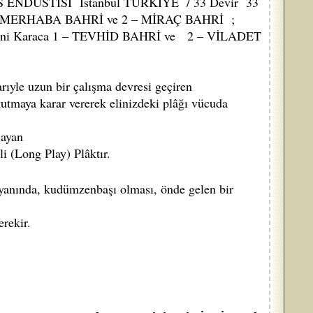
ES ENDÜSTİSİ İstanbul TÜRKİYE / 33 Devir 33
1 – MERHABA BAHRİ ve 2 – MİRAÇ BAHRİ ;
 Kâni Karaca 1 – TEVHİD BAHRİ ve 2 – VİLADET
yle uzun bir çalışma devresi geçiren
tmaya karar vererek elinizdeki plâğı vücuda
layan
li (Long Play) Plâktır.
anında, kudümzenbaşı olması, önde gelen bir
rekir.