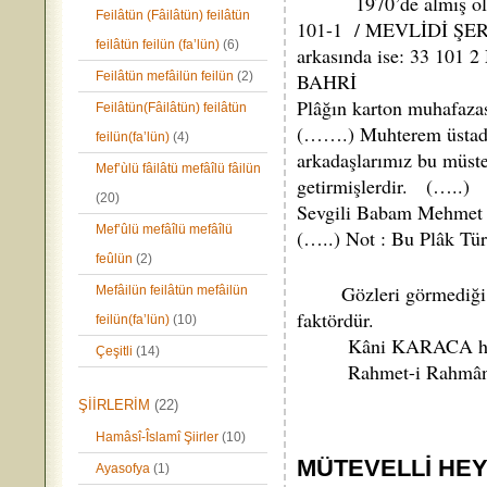
1970’de almış olduğu
Feilâtün (Fâilâtün) feilâtün
101-1 / MEVLİDİ ŞER
feilâtün feilün (fa’lün)
(6)
arkasında ise: 33 10
Feilâtün mefâilün feilün
(2)
BAHRİ
Plâğın karton muhafazas
Feilâtün(Fâilâtün) feilâtün
(…….) Muhterem üstad M
feilün(fa’lün)
(4)
arkadaşlarımız bu müst
Mef’ùlü fâilâtü mefâîlü fâilün
getirmişlerdir. (…..)
(20)
Sevgili Babam Mehmet N
Mef’ûlü mefâîlü mefâîlü
(…..) Not : Bu Plâk Türk
feûlün
(2)
Gözleri görmediği hâld
Mefâilün feilâtün mefâilün
faktördür.
feilün(fa’lün)
(10)
Kâni KARACA hakkında
Çeşitli
(14)
Rahmet-i Rahmâna kav
ŞİİRLERİM
(22)
Hamâsî-Îslamî Şiirler
(10)
MÜTEVELLİ HEY
Ayasofya
(1)