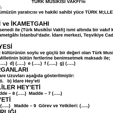
SİKÎSİ VAKFI’nı
.
türümüzün yaratıcısı ve hakiki sahibi yüce TÜRK M;L
Mİ ve İKAMETGAHI
enedi ile (Türk Musikîsi Vakfı) ismi altında bir vakıf
metgâhı İstanbul’dadır. İdare merkezi, Teşvikiye Cadd
YESİ
 kültürünün soylu ve güçlü bir değeri olan Türk Musik
Milletinin bütün fertlerine benimsetmek maksadı ile;
…..) d) (…..) e (…..) f (…..) g) (…..)
ORGANLARI
re Uzuvları aşağıda gösterilmiştir:
ti. b) İdare Hey’eti
İLER HEY’ETİ
de – 8 (…..) Madde – 7 (…..)
’ETİ
(…..) Madde – 9 Görev ve Yetkileri: (…..)
ARLIĞI