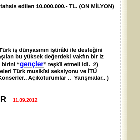
e tahsis edilen 10.000.000.- TL. (ON MİLYON)
rk iş dünyasının iştirâki ile desteğini
ılan bu yüksek değerdeki Vakfın bir iz
gençler
birini “
” teşkîl etmeli idi. 2)
releri Türk musikîsi seksiyonu ve İTÜ
. Konserler.. Açıkoturumlar .. Yarışmalar.. )
TIR
11.09.2012