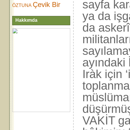
sayfa ka
Çevik Bir
ÖZTUNA
ya da iş
Hakkımda
da askerî
militanlar
sayılamay
ayındaki 
Iràk için
toplanma
müslüman
düşürmüşt
VAKİT gaz