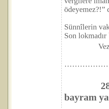
vergilere ima
ödeyemez?!” d
Sünnîlerin vak
Son lokmadır 
Vez
……. 09
……………
28 Şuba
bayram ya