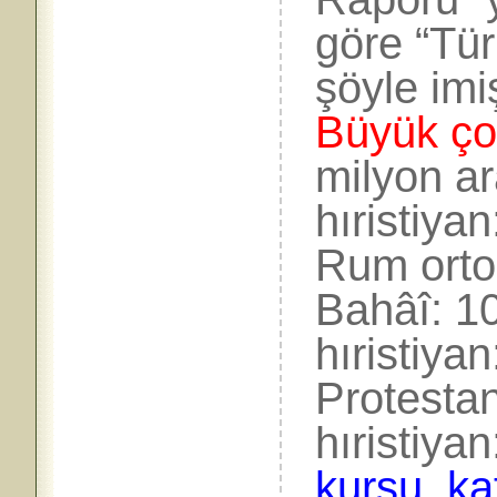
göre “Tür
şöyle imi
Büyük ço
milyon a
hıristiya
Rum ortod
Bahâî: 10
hıristiya
Protestan
hıristiyan
kursu, ka