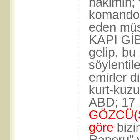
hâkimin; “
komandol
eden müs
KAPI GİB
gelip, bu
söylentil
emirler d
kurt-kuzu 
ABD; 17 E
GÖZCÜ(S
göre
bizi
Raporu” 