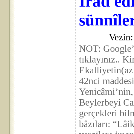
Îrâd edi
sünnîler
Vezin:
NOT: Google’
tıklayınız.. 
Ekalliyetin(az
42nci maddesi
Yenicâmi’nin
Beylerbeyi Cam
gerçekleri bi
bâzıları: “Lâi