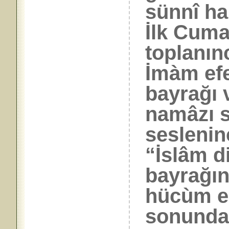
sünnî ha
İlk Cuma
toplanın
İmàm efe
bayrağı 
namâzı s
seslenin
“İslâm d
bayrağın
hücùm ed
sonunda