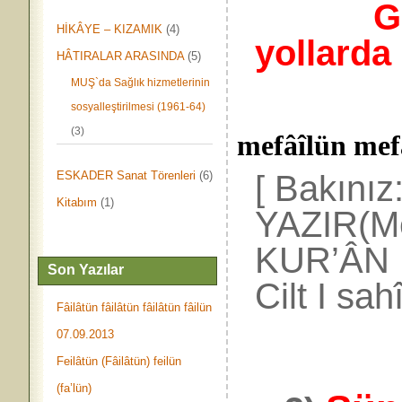
Günah
HİKÂYE – KIZAMIK
(4)
yollarda
HÂTIRALAR ARASINDA
(5)
MUŞ`da Sağlık hizmetlerinin
sosyalleştirilmesi (1961-64)
(3)
mefâîlün mef
[ Bakınız
ESKADER Sanat Törenleri
(6)
Kitabım
(1)
YAZIR(M
KUR’ÂN Dİ
Son Yazılar
Cilt I sah
Fâilâtün fâilâtün fâilâtün fâilün
07.09.2013
Feilâtün (Fâilâtün) feilün
(fa’lün)