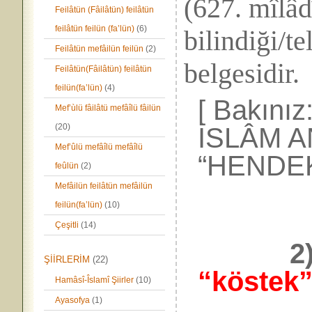
(627. mîlâdî
Feilâtün (Fâilâtün) feilâtün
feilâtün feilün (fa’lün)
(6)
bilindiği/t
Feilâtün mefâilün feilün
(2)
belgesidir.
Feilâtün(Fâilâtün) feilâtün
feilün(fa’lün)
(4)
[ Bakınız
Mef’ùlü fâilâtü mefâîlü fâilün
(20)
İSLÂM A
Mef’ûlü mefâîlü mefâîlü
“HENDEK
feûlün
(2)
Mefâilün feilâtün mefâilün
feilün(fa’lün)
(10)
Çeşitli
(14)
2
ŞİİRLERİM
(22)
“köstek”d
Hamâsî-Îslamî Şiirler
(10)
Ayasofya
(1)