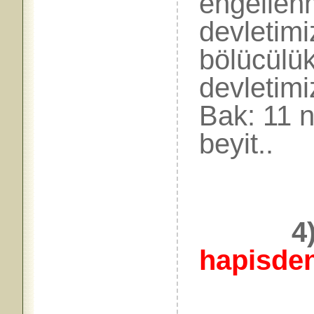
engellenm
devletimi
bölücülük
devletim
Bak: 11 n
beyit..
4
hapisden
Der: 