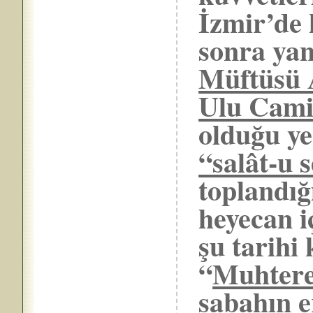
İzmir’de 
sonra yan
Müftüsü 
Ulu Cami’
olduğu y
“salât-u 
toplandığ
heyecan i
şu tarihi
“
Muhterem
sabahın e