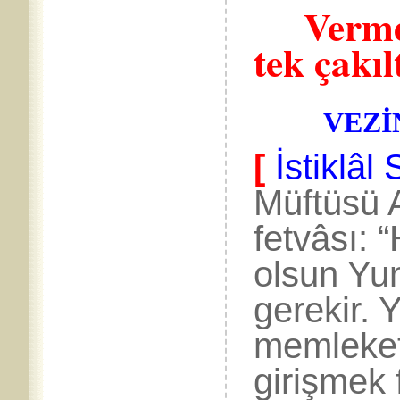
Vermez,
tek çakılt
VEZİN:
[
İstiklâ
Müftüsü 
fetvâsı: 
olsun Yu
gerekir. Y
memleketl
girişmek f