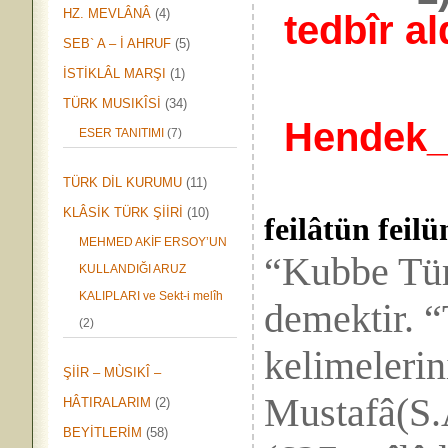
HZ. MEVLÂNÂ
(4)
tedbîr al
SEB` A – İ AHRUF
(5)
İSTİKLÂL MARŞI
(1)
TÜRK MUSIKÎSİ
(34)
Hendek_
ESER TANITIMI
(7)
TÜRK DİL KURUMU
(11)
KLÂSİK TÜRK ŞİİRİ
(10)
feilâtün feilü
MEHMED AKİF ERSOY’UN
“Kubbe Tür
KULLANDIĞI ARUZ
KALIPLARI ve Sekt-i melîh
demektir. 
(2)
kelimeler
ŞİİR – MÙSIKÎ –
Mustafâ(S.
HÂTIRALARIM
(2)
BEYİTLERİM
(58)