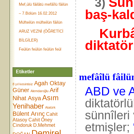
Sün
3)
Mef,ùlü fâilâtü mefâîlü fâilün
baş-kald
– 7.Bölüm 16.02.2012
Müfteilün müfteilün fâilün
Kurbân
ARUZ VEZNİ (ÖĞRETİCİ
BİLGİLER)
diktatör
Feùlün feùlün feùlün feùl
Etiketler
mefâîlü fâilü
Agah Oktay
8 yıl kesintisiz
ABD ve 
Güner
Arif
Alemdaroğlu
Asım
Nihat Asya
diktatörl
Yenihaber
Atatürk
sünnîleri
Bülent Arınç
Cahit
Atasoy
Cahit Öney
etmişler;
Cindoruk
D.Mehmet
Demirel