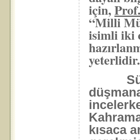
için,
Prof
“Milli M
isimli iki
hazırlanm
yeterlidir
Sü
düşmana 
incelerk
Kahrama
kısaca 