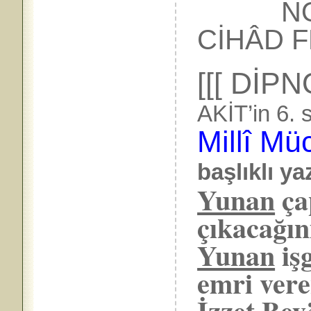
NO
CİHÂD F
[[[ DİP
AKİT’in 6. 
Millî Mü
başlıklı ya
Yunan
ça
çıkacağın
Yunan
iş
emri ver
İzzet Bey’