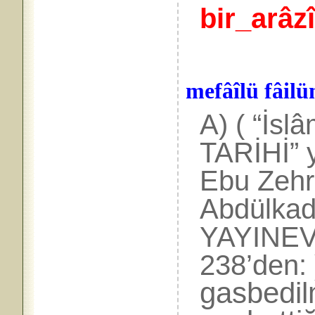
bir_arâz
mefâîlü fâilü
A) ( “İs
TARİHİ”
Ebu Zehra
Abdülkad
YAYINEVİ
238’den: 
gasbedil