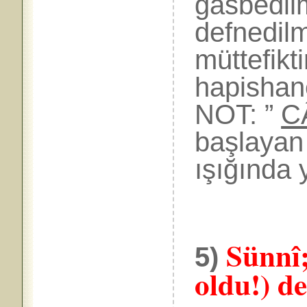
gasbedil
defnedilm
müttefikti
hapishane
NOT: ”
C
başlayan 
ışığında 
Sünnî;
5)
oldu!) d