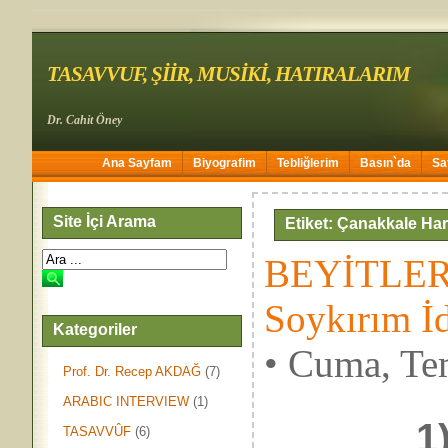
TASAVVUF, ŞİİR, MUSİKİ, HATIRALARIM
Dr. Cahit Öney
Ana Sayfam
Biyografim
Tebliğlerim
Basın`da
Sa
Site İçi Arama
Etiket: Çanakkale Har
BEYİTLER
Soykırım İd
Kategoriler
• Cuma, Te
Prof. Dr. Recep AKDAĞ
(7)
ARABIC INTERVIEW
(1)
1
TASAVVÛF
(6)