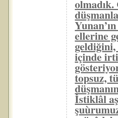
olmadık. 
düşmanlar
Yunan’ın 
ellerine 
geldiğini
içinde irt
gösteriyo
topsuz, tü
düşmanın 
İstiklâl a
şuùrumuz 