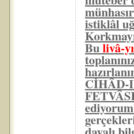
münhasır
istiklâl 
Korkmay
Bu
livâ-
toplanını
hazırlanı
CİHÂD-
FETVÂSIN
ediyorum
gerçekler
dayalı bil