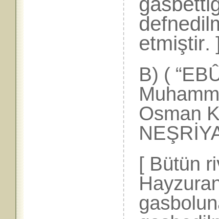
gasbettiğ
defnedil
etmiştir
. 
B) ( “EB
Muhammed
Osman K
NEŞRİYAT
[ Bütün r
Hayzuran
gasbolun