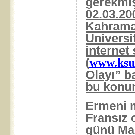
gerek
02.03.20
Kahrama
Üniversi
internet 
(
www.ksu.
Olayı” b
bu konu
Ermeni mi
Fransız 
günü Mar