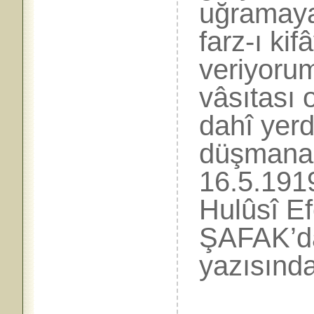
uğramaya
farz-ı kif
veriyoru
vâsıtası
dahî yerd
düşmana
16.5.191
Hulûsî E
ŞAFAK’da
yazısınd