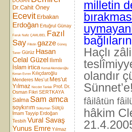
DOĞAN
milletin 
Dr.Cahit Öney
bırakması
Ecevit
Erbakan
Erdoğan
uymayanla
Ertuğrul Günay
Fazıl
Faruk Nafiz ÇAMLIBEL
bağlıların
Say
gazze
Filistin
Güneş
Haçlı zâl
Hasan
Gürüz
Taner
Celal Güzel
Ilımlı
teslîmiyy
İslam
irtica
Kemal Alemdaroğlu
olandır ç
Kılıçdaroğlu
Kenan Evren
Mes’ut
Menderes
Mes’ut
Sünnet’
Yılmaz
Prof. Dr.
Necdet Tanlak
Osman Fikri SERTKAYA
Sam amca
fâilâtün fâi
Salma
soykırım
Sütçü
hâkim Cl
Süleyman
İmam
Tayyip Erdoğan
Vural Savaş
21.4.200
Tesbih
Yunus Emre
Yılmaz