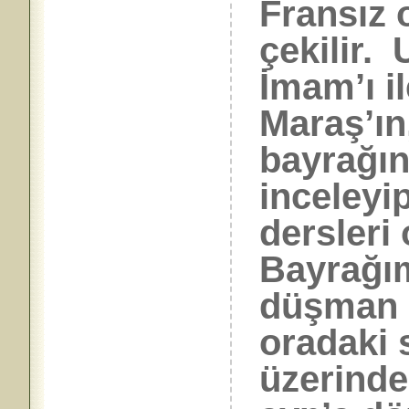
Fransız 
çekilir.
İmam’ı i
Maraş’ın
bayrağın
inceleyi
dersleri
Bayrağım
düşman b
oradaki
üzerindek