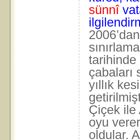
sünnî
vat
ilgilendi
2006’dan
sınırlam
tarihind
çabaları
yıllık kes
getirilmi
Çiçek ile
oyu verer
oldular.