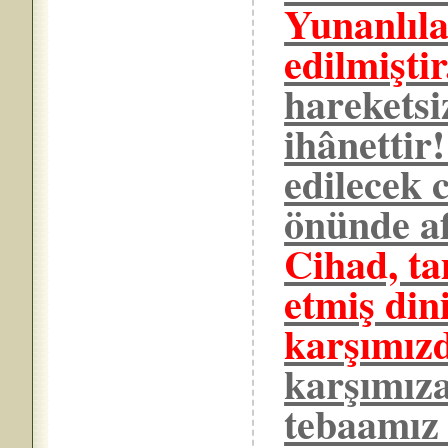
Yunanlıla
edilmiştir
hareketsi
ihânettir
edilecek 
önünde af
Cihad, ta
etmiş din
karşımız
karşımıza
tebaamız