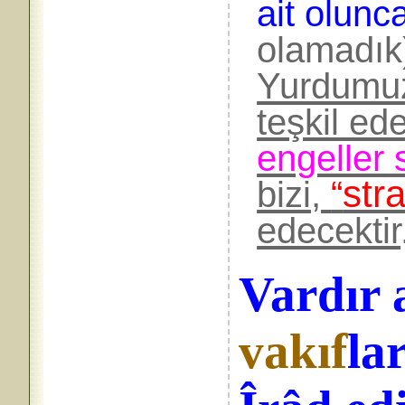
ait olunc
olamad
Yurdumu
teşkil e
engeller
stra
bizi,
“
edecektir
Vardır a
vakıf
lar