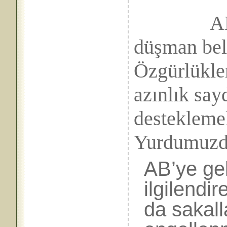
AB
düşman bel
Özgürlükler
azınlık say
desteklemek
Yurdumuzda 
AB’ye gel
ilgilendi
da sakall