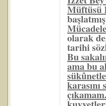
Müftüsü 
başlatmış
Mücadel
olarak de
tarihi söz
Bu sakalı
ama bu al
sükûnetl
karasını 
çıkamam
kuvvetler