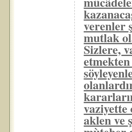
mücâdele
kazanacağ
verenler 
mutlak o
Sizlere, 
etmekten
söyleyenl
olanlardı
kararları
vaziyette 
aklen ve 
mùteber 