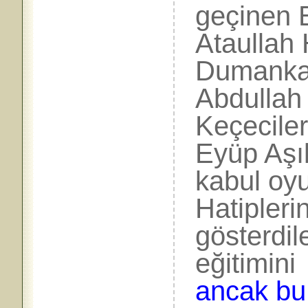
geçinen E
Ataullah 
Dumankay
Abdullah
Keçecile
Eyüp Aşık
kabul oy
Hatipler
gösterdil
eğitimini
ancak bu