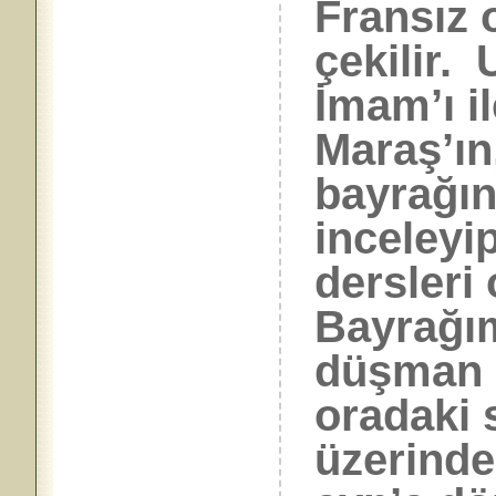
Fransız 
çekilir.
İmam’ı i
Maraş’ın
bayrağın
inceleyi
dersleri
Bayrağım
düşman b
oradaki
üzerindek