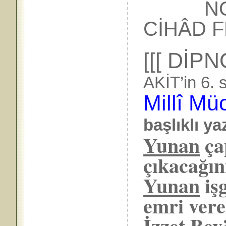
NO
CİHÂD F
[[[ DİP
AKİT’in 6. 
Millî Mü
başlıklı ya
Yunan
ça
çıkacağın
Yunan
iş
emri ver
İzzet Bey’