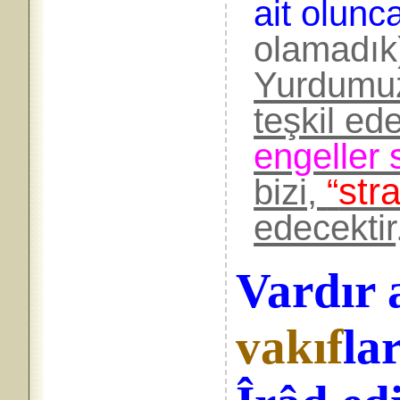
ait olunc
olamad
Yurdumu
teşkil e
engeller
stra
bizi,
“
edecektir
Vardır a
vakıf
lar