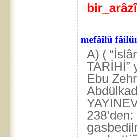
bir_arâz
mefâîlü fâilü
A) ( “İs
TARİHİ”
Ebu Zehra
Abdülkad
YAYINEVİ
238’den: 
gasbedil