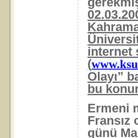
gerek
02.03.20
Kahrama
Üniversi
internet 
(
www.ksu.
Olayı” b
bu konu
Ermeni mi
Fransız 
günü Mar