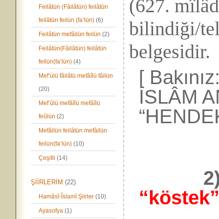
(627. mîlâdî
Feilâtün (Fâilâtün) feilâtün
feilâtün feilün (fa’lün)
(6)
bilindiği/t
Feilâtün mefâilün feilün
(2)
belgesidir.
Feilâtün(Fâilâtün) feilâtün
feilün(fa’lün)
(4)
[ Bakınız
Mef’ùlü fâilâtü mefâîlü fâilün
(20)
İSLÂM A
Mef’ûlü mefâîlü mefâîlü
“HENDEK
feûlün
(2)
Mefâilün feilâtün mefâilün
feilün(fa’lün)
(10)
Çeşitli
(14)
2
ŞİİRLERİM
(22)
“köstek”d
Hamâsî-Îslamî Şiirler
(10)
Ayasofya
(1)