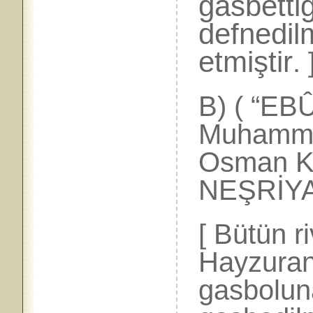
gasbettiğ
defnedil
etmiştir
. 
B) ( “EB
Muhammed
Osman K
NEŞRİYAT
[ Bütün r
Hayzuran
gasbolun