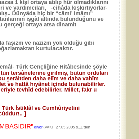
sa 1 kişi ortaya atılıp hür olmadıklarını
i ve yardımcıları, -cihâda kışkırtıyorlar-
lış.. Dünyâda hiç bir “câmi’ imâmı”
atanlarının işgàl altında bulunduğunu ve
bu gerçeği ortaya atsa dinamit
’da faşizm ve nazizm yok olduğu gibi
kurtulacaktır.
 boğazlamaktan
emâl- Türk Gençliğine Hitâbesinde şöyle
ütün tersânelerine girilmiş, bütün orduları
ün bu şerâitden daha elîm ve daha vahîm
et ve hattâ hıyânet içinde bulunabilirler.
riyle tevhîd edebilirler. Millet, fakr u
, Türk İstiklâl ve Cumhûriyetini
ûddur!.. ]
MBASIDIR”
diyor
(VAKİT 27.05.2005 s.11’den