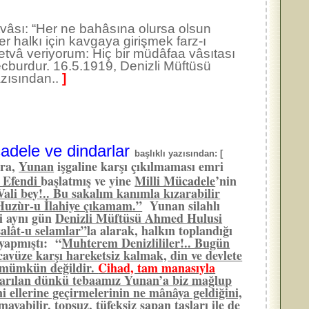
tvâsı: “Her ne bahâsına olursa olsun
r halkı için kavgaya girişmek farz-ı
 fetvâ veriyorum: Hiç bir müdâfaa vâsıtası
burdur. 16.5.1919, Denizli Müftüsü
zısından..
]
cadele ve dindarlar
başlıklı yazısından: [
nra,
Yunan
işgaline karşı çıkılmaması emri
h Efendi
başlatmış ve yine
Milli Mücadele
’nin
Vali bey!.. Bu sakalım kanımla kızarabilir
 Huzùr-u İlahiye çıkamam.”
Yunan silahlı
i aynı gün
Denizli Müftüsü Ahmed Hulusi
salât-u selamlar”
la alarak, halkın toplandığı
 yapmıştı: “
Muhterem Denizlililer!.. Bugün
cavüze karşı hareketsiz kalmak, din ve devlete
fı mümkün değildir.
Cihad, tam manasıyla
karılan dünkü tebaamız Yunan’a biz mağlup
i ellerine geçirmelerinin ne mânâya geldiğini,
mayabilir, topsuz, tüfeksiz sapan taşları ile de