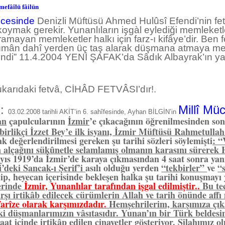
mefâîlü fâilün
öncesinde
Denizli Müftüsü Ahmed Hulûsî Efendi’nin fe
koymak gerekir. Yunanlıların işgàl eylediği memleketle
ğramayan memleketler halkı için farz-ı kifâye’dir. Ben
ümân dahî yerden üç taş alarak düşmana atmaya mec
ndi” 11.4.2004 YENİ ŞAFAK’da Sâdık Albayrak’ın ya
arıdaki fetvâ, CİHÂD FETVÂSI’dır!.
:
Millî Mü
03.02.2008 tarihli AKİT’in 6. sahîfesinde, Ayhan BİLGİN’in
an
çapulcularının
İzmir
’e çıkacağının öğrenilmesinden so
şbirlikçi İzzet Bey’e ilk isyanı, İzmir Müftüsü Rahmetulla
rak değerlendirilmesi gereken şu tarihi sözleri söylemişti
: “
 alçağını sükûnetle selamlamış olmanın karasını sürerek
yıs 1919’da İzmir’de karaya çıkmasından 4 saat sonra yan
’deki Sancak-ı Şerif’i
asılı olduğu yerden
“tekbirler”
ve
“
lip, heyecan içerisinde bekleşen halka şu tarihi konuşmayı
erinde
İzmir, Yunanlılar tarafından işgal edilmiştir..
Bu te
arşı irtikâb edilecek cürümlerin Allah ve tarih önünde af
 farîze olarak karşımızdadır.
Hemşehrilerim, karşımıza çı
ki düşmanlarımızın vâsıtasıdır. Yunan’ın bir Türk beldesin
aat içinde irtikâp edilen cinayetler gösteriyor. Silahımız ol