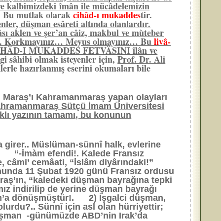
z ve kalbimizdeki îmân ile mücâdelemizin
r. Bu mutlak olarak
cihâd-ı mukaddes
tir.
ler, düşman esâreti altında olanlardır.
vâsı aklen ve şer’an câiz, makbul ve mùteber
ddır. Korkmayınız… Meyus olmayınız… Bu
livâ-
rak CİHÂD-I MUKADDES FETVÂSINI îlân ve
i sâhibi olmak isteyenler için,
Prof. Dr. Ali
lerle hazırlanmış eserini okumaları bile
en, Maraş’ı Kahramanmaraş yapan olayları
ahramanmaraş Sütçü İmam Üniversitesi
ıklı yazının tamamı, bu konunun
 girer.. Müslüman-sünnî halk, evlerine
i: “-İmàm efendi!. Kalede Fransız
 câmi’ cemâati, “İslâm diyârındaki!”
sonunda 11 Şubat 1920 günü Fransız ordusu
raş’ın, “kaledeki düşman bayrağına tepki
mız indirilip de yerine düşman bayrağı
 ayn’a dönüşmüştür!. 2) İşgalci düşman,
rdu?.. Sünnî için asl olan hürriyettir;
 düşman -günümüzde ABD’nin Irak’da