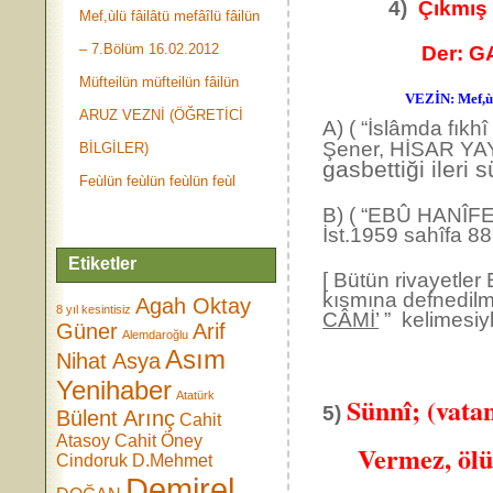
4)
Çıkmış 
Mef,ùlü fâilâtü mefâîlü fâilün
– 7.Bölüm 16.02.2012
Der: GASB edi
Müfteilün müfteilün fâilün
VEZİN: Mef,ùl
ARUZ VEZNİ (ÖĞRETİCİ
A) ( “İslâmda fı
Şener, HİSAR YAYI
BİLGİLER)
gasbettiği ileri
Feùlün feùlün feùlün feùl
B) ( “EBÛ HANÎF
İst.1959 sahîfa 88
Etiketler
[ Bütün rivayetle
kısmına defnedilme
Agah Oktay
8 yıl kesintisiz
CÂMİ’
” kelimesiyl
Güner
Arif
Alemdaroğlu
Asım
Nihat Asya
Yenihaber
Atatürk
Sünnî; (vata
5)
Bülent Arınç
Cahit
Atasoy
Cahit Öney
Vermez, ölür d
Cindoruk
D.Mehmet
Demirel