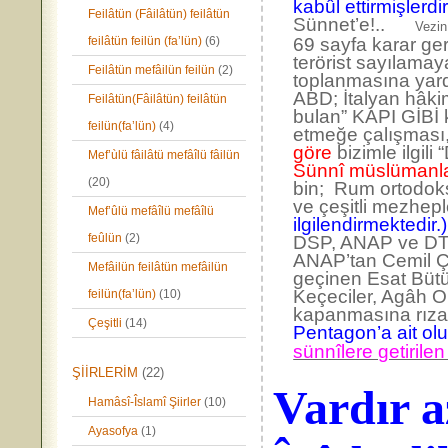
kabûl ettirmişlerdir
Feilâtün (Fâilâtün) feilâtün
Sünnet’e!..
Vezin:
feilâtün feilün (fa’lün)
(6)
69 sayfa karar ge
terörist sayılamaya
Feilâtün mefâilün feilün
(2)
toplanmasına yard
ABD; İtalyan hâki
Feilâtün(Fâilâtün) feilâtün
bulan” KAPI GİBİ k
feilün(fa’lün)
(4)
etmeğe çalışması, 
göre
bizimle ilgil
Mef’ùlü fâilâtü mefâîlü fâilün
Sünnî müslümanla
(20)
bin; Rum ortodoks 
ve çeşitli mezhepl
Mef’ûlü mefâîlü mefâîlü
ilgilendirmektedir.
feûlün
(2)
DSP, ANAP ve DTP’n
ANAP’tan Cemil Çi
Mefâilün feilâtün mefâilün
geçinen Esat Bütü
Keçeciler, Agâh O
feilün(fa’lün)
(10)
kapanmasına rıza g
Çeşitli
(14)
Pentagon’a ait ol
sünnîlere getirile
ŞİİRLERİM
(22)
Vardır a
Hamâsî-Îslamî Şiirler
(10)
Ayasofya
(1)