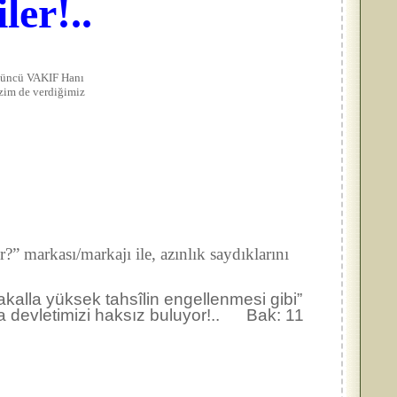
ler!..
rdüncü VAKIF Hanı
izim de verdiğimiz
” markası/markajı ile, azınlık saydıklarını
sakalla yüksek tahsîlin engellenmesi gibi”
da devletimizi haksız buluyor!.. Bak: 11