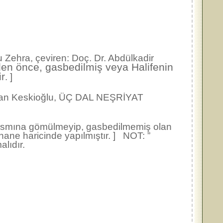
ehra, çeviren: Doç. Dr. Abdülkadir
en önce, gasbedilmiş veya Halifenin
ir
. ]
man Keskioğlu, ÜÇ DAL NEŞRİYAT
 kısmına gömülmeyip, gasbedilmemiş olan
shane haricinde yapılmıştır. ] NOT: ”
alıdır.