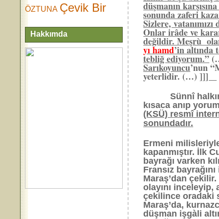
düşmanın karşısına 
Çevik Bir
ÖZTUNA
sonunda zaferi kaza
Sizlere, vatanımızı
Onlar irâde ve karar
Hakkımda
değildir. Meşrù ol
yı hamd
’in altınd
tebliğ ediyorum.”
(…
Sarıkoyuncu
’nun “M
yeterlidir. (…) ]
]]
Sünnî halkı
kısaca anıp yo
(KSÜ) resmî intern
sonundadır.
Ermeni milisleriy
kapanmıştır. İlk 
bayrağı varken kı
Fransız bayrağını
Maraş’dan çekilir
olayını inceleyip,
çekilince oradaki
Maraş’da, kurnazc
düşman işgàli alt