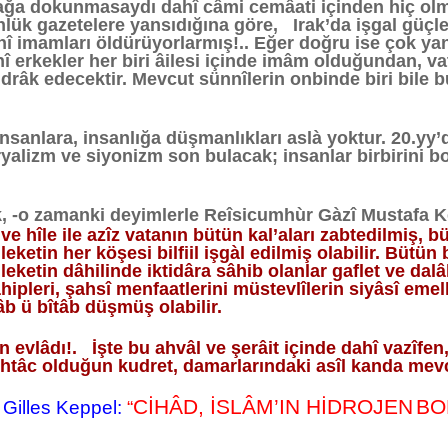
ağa dokunmasaydı dahî câmi cemâati içinden hiç olmaz
lük gazetelere yansıdığına göre, Irak’da işgal güçler
î imamları öldürüyorlarmış!.. Eğer doğru ise çok yan
î erkekler her biri âilesi içinde imâm olduğundan, v
ı idrâk edecektir. Mevcut sünnîlerin onbinde biri bile 
nsanlara, insanlığa düşmanlıkları aslà yoktur. 20.yy
yalizm ve siyonizm son bulacak; insanlar birbirini
]
k, -o zamanki deyimlerle Reîsicumhùr Gàzî Mustafa K
e hîle ile azîz vatanın bütün kal’aları zabtedilmiş, b
eketin her köşesi bilfiil işgàl edilmiş olabilir. Büt
ketin dâhilinde iktidâra sâhib olanlar gaflet ve dalâl
hipleri, şahsî menfaatlerini müstevlîlerin siyâsî emelle
âb ü bîtâb düşmüş olabilir.
in evlâdı!. İşte bu ahvâl ve şerâit içinde dahî vazîfen
tâc olduğun kudret, damarlarındaki asîl kanda mevc
CİHÂD, İSLÂM’IN HİDROJEN
BO
 Gilles Keppel:
“