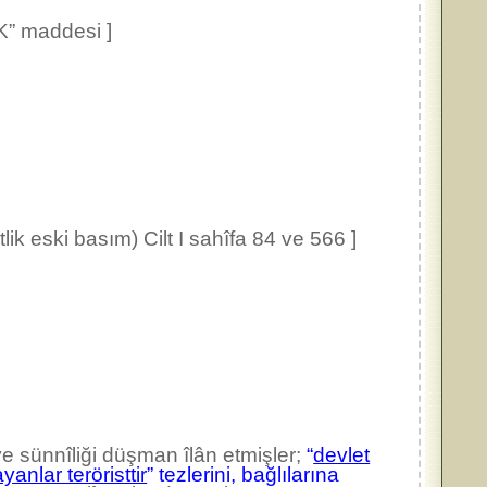
” maddesi ]
k eski basım) Cilt I sahîfa 84 ve 566 ]
ve sünnîliği düşman îlân etmişler;
“
devlet
anlar teröristtir
” tezlerini, bağlılarına