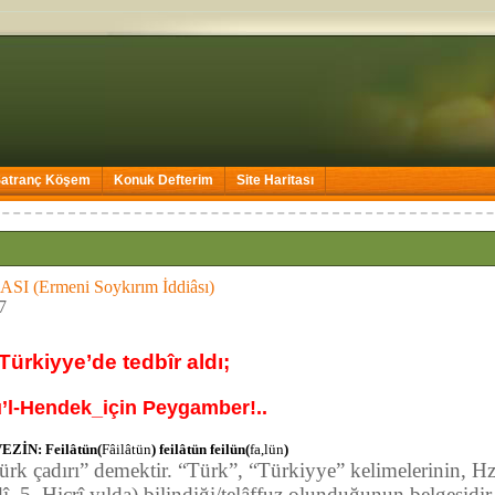
Satranç Köşem
Konuk Defterim
Site Haritası
(Ermeni Soykırım İddiâsı)
7
ürkiyye’de tedbîr aldı;
’l-Hendek_için Peygamber!..
EZİN: Feilâtün(
Fâilâtün
) feilâtün feilün(
fa,lün
)
rk çadırı” demektir. “Türk”, “Türkiyye” kelimelerinin,
, 5. Hicrî yılda) bilindiği/telâffuz olunduğunun belgesidir