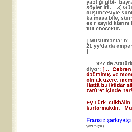
yaptığı gibi- bayr
söyler idi. 3) Gün
düşüncesiyle sünn
kalmasa bile, sünn
esir sayıldıkların
fitillenecektir.
[ Müslümanların; i
21.yy’da da emper
1927’de Atatür
diyor:
[ … Cebren v
dağıtılmış ve meml
olmak üzere, memle
Hattâ bu iktidâr sâ
zarùret içinde har
Ey Türk istikbâlin
kurtarmakdır. Müh
Fransız şarkıyatçı
yazılmıştır.).