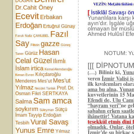
DOĞAN
VEZİN: Mef,ùlü fâilâtü 
Dr.Cahit Öney
[
İstiklâl Savaşı 
Ecevit
Erbakan
Yunanlılara karşı 
ayın’dır. İşgàle u
Erdoğan
Ertuğrul Günay
olmayan bir müsl
Fazıl
Ahmed Hulûsî Efe
Faruk Nafiz ÇAMLIBEL
Say
gazze
Filistin
Güneş
Hasan
NOTUM: Yuk
Gürüz
Taner
Celal Güzel
Ilımlı
[[[ DİPNOTUM
İslam
irtica
Kemal Alemdaroğlu
Biliniz ki,
Yun
(…..)
Kılıçdaroğlu
Kenan Evren
veren
İzmir Valisi i
Mes’ut
Menderes
Mes’ut
ilk kıvılcımları ola
Yılmaz
Prof. Dr.
ama bu alna, Yunan
Necdet Tanlak
kuvvetlerinin 15 Ma
Osman Fikri SERTKAYA
Efendi de, Ulu Cami
Sam amca
Salma
“bayram yeri”
ne ge
soykırım
Sütçü
sabahın erken saatl
Süleyman
ihânettir! Vatana k
İmam
Tayyip Erdoğan
teşekkül etmiş dini
Vural Savaş
Tesbih
olmadık. Onlar, öte
Yunus Emre
İzmir’de şu birkaç s
Yılmaz