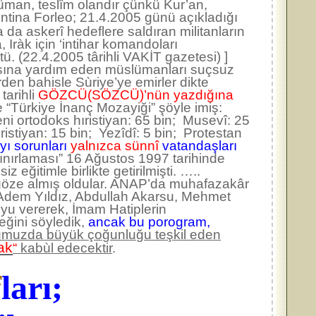
slüman, teslîm olandır çünkü Kur’an,
tina Forleo; 21.4.2005 günü açıkladığı
da askerî hedeflere saldıran militanların
, Iràk için ‘intihar komandoları
 (22.4.2005 târihli VAKİT gazetesi) ]
nmasına yardım eden müslümanları suçsuz
den bahisle Sùriye’ye emirler dikte
tarihli
GÖZCÜ(SÖZCÜ)’nün yazdığına
e “Türkiye İnanç Mozayiği” şöyle imiş:
ni ortodoks hıristiyan: 65 bin; Musevî: 25
ristiyan: 15 bin; Yezîdî: 5 bin; Protestan
yı sorunları
yalnızca sünnî
vatandaşları
nırlaması” 16 Ağustos 1997 tarihinde
eğitimle birlikte getirilmişti. …..
ı göze almış oldular. ANAP’da muhafazakâr
 Adem Yıldız, Abdullah Akarsu, Mehmet
oyu vererek, İmam Hatiplerin
eğini söyledik,
ancak bu porogram,
muzda büyük çoğunluğu teşkil eden
tak
“
kabùl edecektir
.
f
ları;