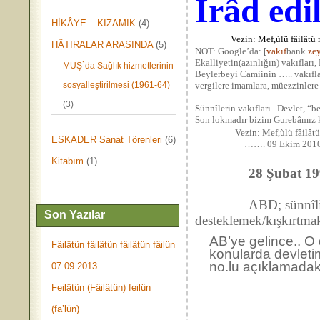
Îrâd edil
HİKÂYE – KIZAMIK
(4)
Vezin: Mef,ùlü fâilâtü 
HÂTIRALAR ARASINDA
(5)
NOT: Google’da: [
vakıf
bank
zey
Ekalliyetin(azınlığın) vakıfla
MUŞ`da Sağlık hizmetlerinin
Beylerbeyi Camiinin ….. vakıflar
sosyalleştirilmesi (1961-64)
vergilere imamlara, müezzinler
(3)
Sünnîlerin vakıfları.. Devlet, “b
Son lokmadır bizim Gurebâmız k
Vezin: Mef,ùlü fâilâtü
ESKADER Sanat Törenleri
(6)
……. 09 Ekim 201
Kitabım
(1)
28 Şubat 1997’d
ABD; sünnîliğ
Son Yazılar
desteklemek/kışkırtmak
AB’ye gelince.. O 
Fâilâtün fâilâtün fâilâtün fâilün
konularda devleti
no.lu açıklamadaki
07.09.2013
Feilâtün (Fâilâtün) feilün
(fa’lün)