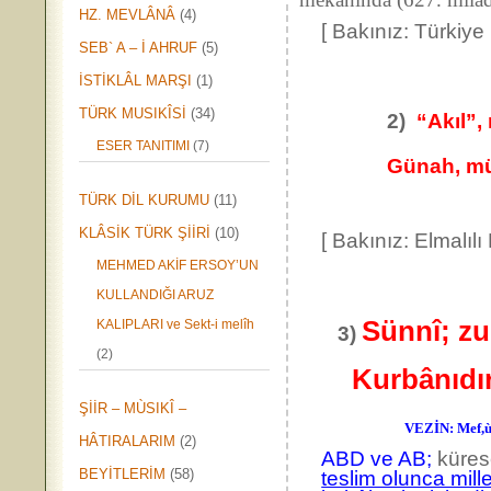
HZ. MEVLÂNÂ
(4)
[ Bakınız: Türki
SEB` A – İ AHRUF
(5)
İSTİKLÂL MARŞI
(1)
TÜRK MUSIKÎSİ
(34)
2)
“Akıl”,
ESER TANITIMI
(7)
Günah, münker
TÜRK DİL KURUMU
(11)
KLÂSİK TÜRK ŞİİRİ
(10)
[ Bakınız: Elmalıl
MEHMED AKİF ERSOY’UN
KULLANDIĞI ARUZ
Sünnî; zu
KALIPLARI ve Sekt-i melîh
3)
(2)
Kurbânıdır v
ŞİİR – MÙSIKÎ –
VEZİN: Mef,ùl
HÂTIRALARIM
(2)
ABD ve AB;
kürese
BEYİTLERİM
(58)
teslim olunca mille