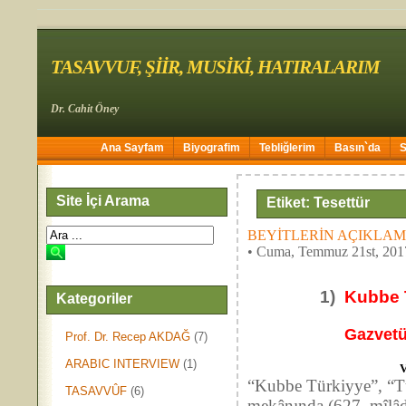
TASAVVUF, ŞİİR, MUSİKİ, HATIRALARIM
Dr. Cahit Öney
Ana Sayfam
Biyografim
Tebliğlerim
Basın`da
Site İçi Arama
Etiket: Tesettür
BEYİTLERİN AÇIKLAMASI 
• Cuma, Temmuz 21st, 201
1)
Kubbe T
Kategoriler
Gazvetü
Prof. Dr. Recep AKDAĞ
(7)
ARABIC INTERVIEW
(1)
V
“Kubbe Türkiyye”, “Tü
TASAVVÛF
(6)
mekânında (627. mîlâdî