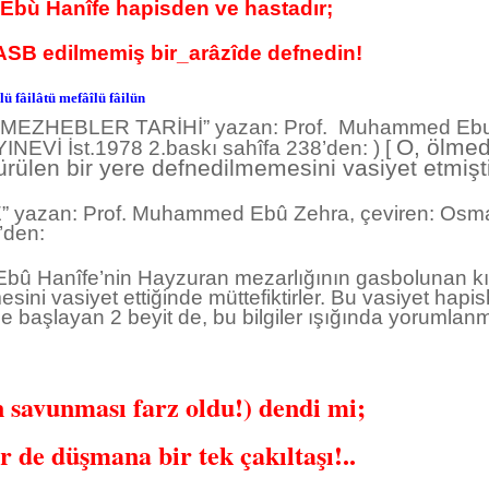
Ebù Hanîfe hapisden ve hastadır;
lmemiş bir_arâzîde defnedin!
ü fâilâtü mefâîlü fâilün
khî MEZHEBLER TARİHİ” yazan: Prof. Muhammed Ebu Z
O, ölmed
NEVİ İst.1978 2.baskı sahîfa 238’den: ) [
 sürülen bir yere defnedilmemesini vasiyet etmişt
E” yazan: Prof. Muhammed Ebû Zehra, çeviren: Os
’den:
r Ebû Hanîfe’nin Hayzuran mezarlığının gasbolunan
sini vasiyet ettiğinde müttefiktirler. Bu vasiyet hapi
e başlayan 2 beyit de, bu bilgiler ışığında yorumlanm
n savunması farz oldu!) dendi mi;
e düşmana bir tek çakıltaşı!..