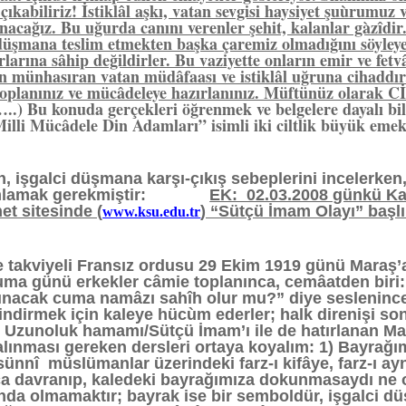
çıkabiliriz! İstiklâl aşkı, vatan sevgisi haysiyet şuùrumu
nacağız. Bu uğurda canını verenler şehit, kalanlar gàzîdi
 düşmana teslim etmekten başka çaremiz olmadığını söyleyen
larına sâhip değildirler. Bu vaziyette onların emir ve fet
an münhasıran vatan müdâfaası ve istiklâl uğruna ciha
a toplanınız ve mücâdeleye hazırlanınız. Müftünüz ola
..) Bu konuda gerçekleri öğrenmek ve belgelere dayalı bilg
illi Mücâdele Din Adamları” isimli iki ciltlik büyük emek
n, işgalci düşmana karşı-çıkış sebeplerini incelerk
rumlamak gerekmiştir:
EK: 02.03.2008 günkü K
et sitesinde (
) “Sütçü İmam Olayı” başl
www.ksu.edu.tr
le takviyeli Fransız ordusu 29 Ekim 1919 günü Maraş’a
Cuma günü erkekler câmie toplanınca, cemâatden bir
lınacak cuma namâzı sahîh olur mu?” diye seslenince,
 indirmek için kaleye hücùm ederler; halk direnişi 
. Uzunoluk hamamı/Sütçü İmam’ı ile de hatırlanan Ma
 alınması gereken dersleri ortaya koyalım: 1) Bayrağı
 sünnî müslümanlar üzerindeki farz-ı kifâye, farz-ı
a davranıp, kaledeki bayrağımıza dokunmasaydı ne olu
ında olmamaktır; bayrak ise bir semboldür, işgalci