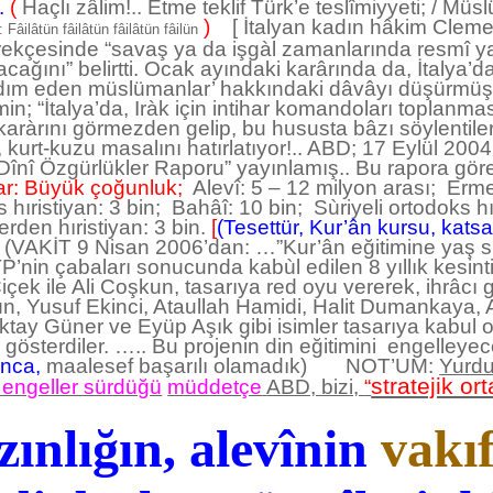
.
(
Haçlı zâlim!.. Etme teklif Türk’e teslîmiyyeti; / Mü
)
[ İtalyan kadın hâkim Clemen
 Fâilâtün fâilâtün fâilâtün fâilün
rekçesinde “savaş ya da işgàl zamanlarında resmî ya 
cağını” belirtti. Ocak ayındaki karârında da, İtalya’da
ım eden müslümanlar’ hakkındaki dâvâyı düşürmüştü.
min; “İtalya’da, Iràk için intihar komandoları topla
aràrını görmezden gelip, bu hususta bâzı söylentiler
kurt-kuzu masalını hatırlatıyor!.. ABD; 17 Eylül 2004 
i “Dînî Özgürlükler Raporu” yayınlamış.. Bu rapora gör
r: Büyük çoğunluk;
Alevî: 5 – 12 milyon arası; Erme
hıristiyan: 3 bin; Bahâî: 10 bin; Sùriyeli ortodoks hı
erden hıristiyan: 3 bin.
[
(Tesettür, Kur’ân kursu, katsa
)
(VAKİT 9 Nisan 2006’dan: …”Kur’ân eğitimine yaş sı
in çabaları sonucunda kabùl edilen 8 yıllık kesintisiz 
çek ile Ali Coşkun, tasarıya red oyu vererek, ihrâc
n, Yusuf Ekinci, Ataullah Hamidi, Halit Dumankaya,
ktay Güner ve Eyüp Aşık gibi isimler tasarıya kabul 
österdiler. ….. Bu projenin din eğitimini engelleyec
unca,
maalesef başarılı olamadık) NOT’UM:
Yurdu
stratejik or
n engeller sürdüğü
müddetçe
ABD, bizi,
“
zınlığın, alevînin
vakı