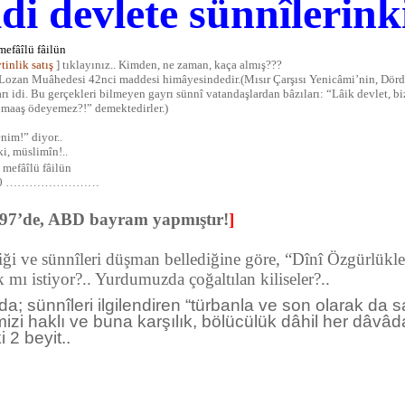
di devlete sünnîlerinki
mefâîlü fâilün
tinlik satış
] tıklayınız.. Kimden, ne zaman, kaça almış???
rı, Lozan Muâhedesi 42nci maddesi himâyesindedir.(Mısır Çarşısı Yenicâmi’nin, Dö
ı idi. Bu gerçekleri bilmeyen gayrı sünnî vatandaşlardan bâzıları: “Lâik devlet, b
e maaş ödeyemez?!” demektedirler.)
enim!” diyor..
i, müslimîn!..
 mefâîlü fâilün
0 ……………………
e, ABD bayram yapmıştır!
]
i ve sünnîleri düşman bellediğine göre, “Dînî Özgürlükler?
 mı istiyor?.. Yurdumuzda çoğaltılan kiliseler?..
da; sünnîleri ilgilendiren “türbanla ve son olarak da 
mizi haklı ve buna karşılık, bölücülük dâhil her dâvâ
 2 beyit..