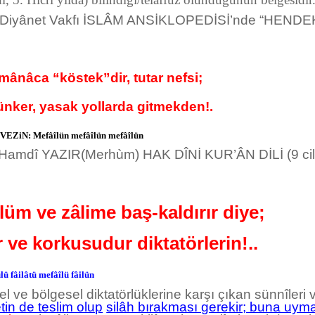
ye Diyânet Vakfı İSLÂM ANSİKLOPEDİSİ’nde “HENDEK
 mânâca “köstek”dir, tutar nefsi;
, yasak yollarda gitmekden!.
VEZiN: Mefâîlün mefâîlün mefâîlün
ı Hamdî YAZIR(Merhùm) HAK DÎNİ KUR’ÂN DİLİ (9 ciltli
lüm ve zâlime baş-kaldırır diye;
e korkusudur diktatörlerin!..
ü fâilâtü mefâîlü fâilün
l ve bölgesel diktatörlüklerine karşı çıkan sünnîleri 
tin de teslim olup
silâh bırakması gerekir; buna uymay