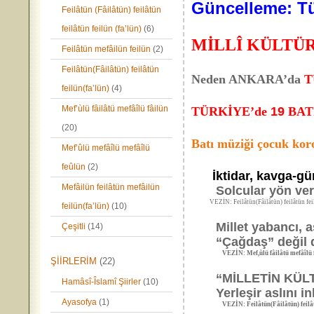
Güncelleme: Tü
Feilâtün (Fâilâtün) feilâtün
feilâtün feilün (fa’lün)
(6)
MİLLÎ KÜLTÜ
Feilâtün mefâilün feilün
(2)
Feilâtün(Fâilâtün) feilâtün
Neden ANKARA’da
T
feilün(fa’lün)
(4)
Mef’ùlü fâilâtü mefâîlü fâilün
TÜRKİYE’de
19
BAT
(20)
Batı müziği çocuk kor
Mef’ûlü mefâîlü mefâîlü
feûlün
(2)
İktidar,
kavga-gür
Mefâilün feilâtün mefâilün
Solcular
yön ver
VEZİN: Feilâtün(Fâilâtün) feilâtün feilâ
feilün(fa’lün)
(10)
Millet yabancı, asl
Çeşitli
(14)
“Çağdaş” değil de 
VEZİN: Mef,ùlü fâilâtü mefâîlü f
ŞİİRLERİM
(22)
“MİLLETİN KÜLTÜRÜ?
Hamâsî-Îslamî Şiirler
(10)
Yerleşir aslını inkâ
Ayasofya
(1)
VEZİN: Feilâtün(Fâilâtün) feilâtün f