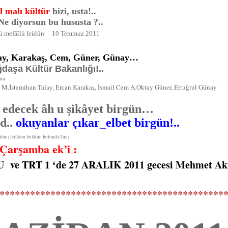
l malı kültür
bizi, usta!..
e diyorsun bu hususta ?..
lü mefâîlü feùlün 10 Temmuz 2011
alay, Karakaş, Cem, Güner, Günay…
ğdaşa Kültür Bakanlığı!..
lün
M.İstemihan Talay, Ercan Karakaş, İsmail Cem A.Oktay Güner, Ertuğrul Günay
……………………………………………………………………………………
z edecek âh u şikâyet birgün…
..
okuyanlar çıkar_elbet birgün!..
feilâtün feilâtün feilün(fa’lün)
arşamba ek’i :
e TRT 1 ‘de 27 ARALIK 2011 gecesi Mehmet Aki
********************************************