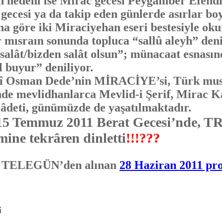
ın nedeni ise Mirac gecesi Peygamber Efendi
 gecesi ya da takip eden günlerde asırlar b
na göre iki Miraciyehan eseri bestesiyle ok
r mısraın sonunda topluca “sallû aleyh” deni
 salât/bizden salât olsun”; münacaat esnasın
l buyur” deniliyor.
man Dede’nin MİRACİYE’si, Türk musikis
de mevlidhanlarca Mevlid-i Şerif, Mirac K
 âdeti, günümüzde de yaşatılmaktadır.
 Temmuz 2011 Berat Gecesi’nde, TRT,
ine tekrâren dinletti
!!!???
, TELEGÜN’den alınan
28 Haziran 2011 pr
i