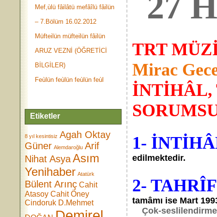
27 H
Mef,ùlü fâilâtü mefâîlü fâilün
– 7.Bölüm 16.02.2012
Müfteilün müfteilün fâilün
TRT MÜZ
ARUZ VEZNİ (ÖĞRETİCİ
Mirac Gece
BİLGİLER)
Feùlün feùlün feùlün feùl
İNTİHÂL,
SORUMS
Etiketler
Agah Oktay
8 yıl kesintisiz
1- İNTİHÂ
Güner
Arif
Alemdaroğlu
Asım
edilmektedir.
Nihat Asya
Yenihaber
Atatürk
2- TAHRÎ
Bülent Arınç
Cahit
Atasoy
Cahit Öney
tamâmı ise Mart 1993
Cindoruk
D.Mehmet
Çok-seslilendirmek ü
Demirel