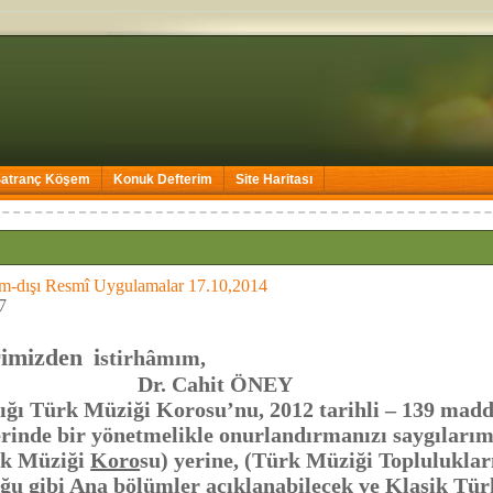
Satranç Köşem
Konuk Defterim
Site Haritası
m-dışı Resmî Uygulamalar 17.10,2014
7
rimizden
i
stirhâmım,
ahit ÖNEY
ürk Müziği Korosu’nu, 2012 tarihli – 139 madde
rinde bir yönetmelikle onurlandırmanızı saygılarım
k Müziği
Koro
su) yerine, (Türk Müziği Toplulukları
ğu gibi Ana bölümler açıklanabilecek ve Klasik Tür