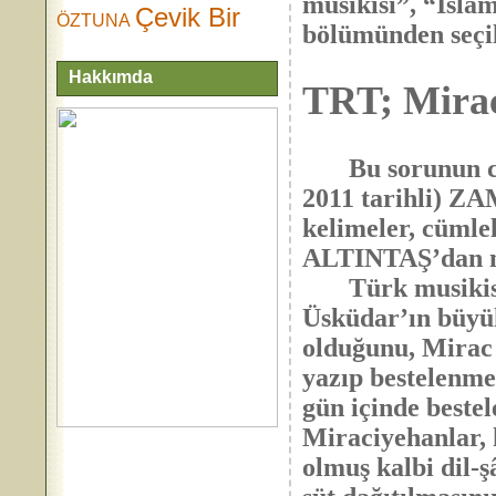
musikisi”, “İslâ
Çevik Bir
ÖZTUNA
bölümünden seçil
Hakkımda
TRT; Mirac
Bu sorunun cev
2011 tarihli) Z
kelimeler, cümle
ALTINTAŞ’dan na
Türk musikisini
Üsküdar’ın büyük
olduğunu, Mirac 
yazıp bestelenme
gün içinde beste
Miraciyehanlar, 
olmuş kalbi dil-