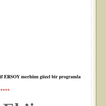
f ERSOY merhùm güzel bir programla
*****