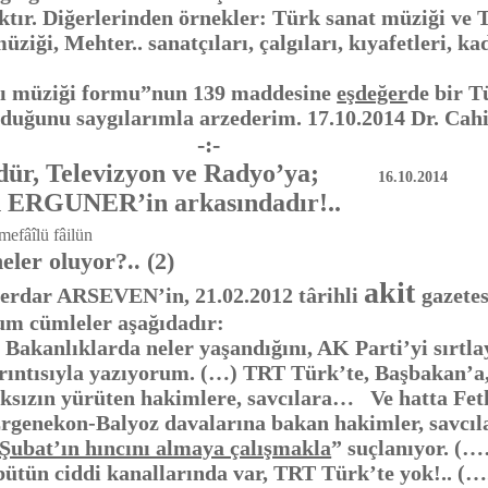
aktır. Diğerlerinden örnekler: Türk sanat müziği ve
ziği, Mehter.. sanatçıları, çalgıları, kıyafetleri, kad
atı müziği formu”nun 139 maddesine
eşdeğer
de bir T
olduğunu saygılarımla arzederim. 17.10.2014 Dr. Ca
-:-
dür, Televizyon ve Radyo’ya;
16.10.2014
n ERGUNER’in arkasındadır!..
mefâîlü fâilün
r oluyor?.. (2)
akit
Serdar ARSEVEN’in, 21.02.2012 târihli
gazetes
um cümleler aşağıdadır:
nlıklarda neler yaşandığını, AK Parti’yi sırtlay
ayrıntısıyla yazıyorum. (…) TRT Türk’te, Başbakan’a
aksızın yürüten hakimlere, savcılara… Ve hatta Feth
Ergenekon-Balyoz davalarına bakan hakimler, savcıl
 Şubat’ın hıncını almaya çalışmakla
” suçlanıyor. (
tün ciddi kanallarında var, TRT Türk’te yok!.. (….