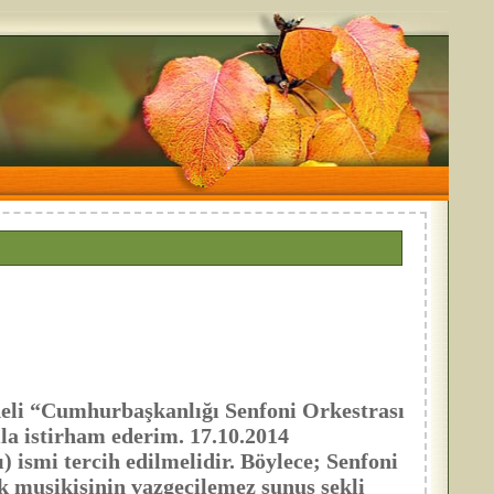
li “Cumhurbaşkanlığı Senfoni Orkestrası
la istirham ederim. 17.10.2014
) ismi tercih edilmelidir. Böylece; Senfoni
k musikisinin vazgeçilemez sunuş şekli