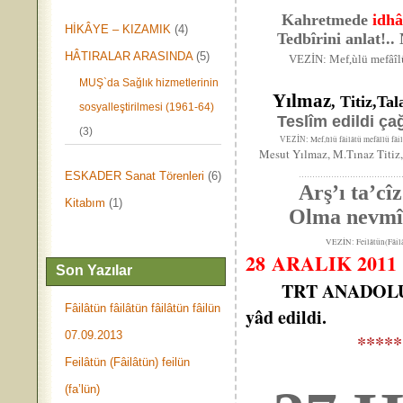
Kahretmede
idhâ
HİKÂYE – KIZAMIK
(4)
Tedbîrini anlat!.. N
HÂTIRALAR ARASINDA
(5)
VEZİN: Mef,ùlü mefâî
MUŞ`da Sağlık hizmetlerinin
Yılmaz
, Titiz,T
sosyalleştirilmesi (1961-64)
Teslîm edildi ça
(3)
Mef,ùlü fâilâtü mefâîlü fâi
VEZİN:
Mesut Yılmaz, M.Tınaz Titiz, 
ESKADER Sanat Törenleri
(6)
………………………………
Arş’ı ta’cî
Kitabım
(1)
Olma nevmîd
VEZİN: Feilâtün(Fâilâtün) 
28 ARALIK 2011 Ç
Son Yazılar
TRT ANADOLU v
Fâilâtün fâilâtün fâilâtün fâilün
yâd edildi.
07.09.2013
*****
Feilâtün (Fâilâtün) feilün
(fa’lün)