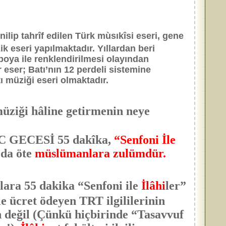
nilip tahrîf edilen Türk mùsıkîsi eseri, gene
k eseri yapılmaktadır. Yıllardan beri
boya ile renklendirilmesi olayından
r eser; Batı’nın 12 perdeli sistemine
tı müziği eseri olmaktadır.
müziği hâline getirmenin neye
AC GECESİ 55 dakîka,
“Senfoni İle
n da öte
müslümanlara zulümdür.
ara 55 dakika “Senfoni ile
İlâhi
ler”
e ücret ödeyen TRT ilgililerinin
n değil (Çünkü hiçbirinde “Tasavvuf