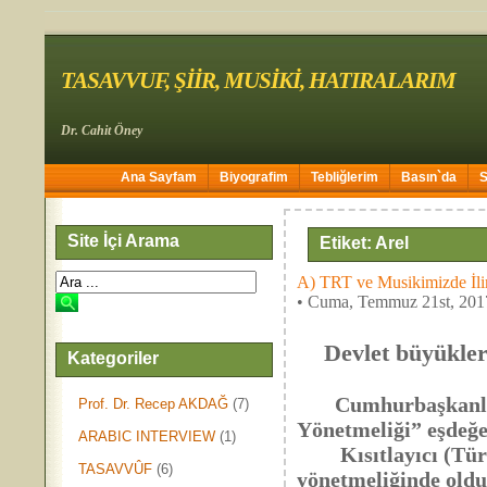
TASAVVUF, ŞİİR, MUSİKİ, HATIRALARIM
Dr. Cahit Öney
Ana Sayfam
Biyografim
Tebliğlerim
Basın`da
Site İçi Arama
Etiket: Arel
A) TRT ve Musikimizde İli
• Cuma, Temmuz 21st, 201
Devlet büyükle
Kategoriler
Dr. C
Cumhurbaşkanlığı T
Prof. Dr. Recep AKDAĞ
(7)
Yönetmeliği” eşdeğe
ARABIC INTERVIEW
(1)
Kısıtlayıcı (Tür
TASAVVÛF
(6)
yönetmeliğinde oldu