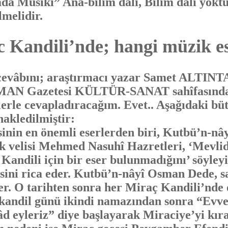
mda Mùsıkî” Ana-bilim dalı, Bilim dalı yoktu
melidir.
 Kandili’nde; hangi müzik es
âbını; araştırmacı yazar Samet ALTINTAŞ
AMAN Gazetesi KÜLTÜR-SANAT sahîfasındak
lerle cevapladıracağım. Evet.. Aşağıdaki bü
kledilmiştir:
n en önemli eserlerden biri, Kutbü’n-nây
 velisi Mehmed Nasuhî Hazretleri, ‘Mevlid 
Kandili için bir eser bulunmadığını’ söyle
sini rica eder. Kutbü’n-nâyî Osman Dede, s
ler. O tarihten sonra her Miraç Kandili’nde 
kandil günü ikindi namazından sonra “Evvel 
şâd eyleriz” diye başlayarak Miraciye’yi kı