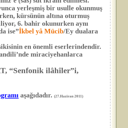
miz’e (sas) süt ikram edilmesi.
oyunca yerleşmiş bir usulle okunmuş
urken, kürsünün altına oturmuş
liyor, 6. bahir okunurken aynı
da ise”
İkbel yâ Mücib
/Ey dualara
inin en önemli eserlerindendir.
andili’nde miraciyehanlarca
 “Senfonik ilâhîler”i,
ogramı
aşağıdadır.
(27.Haziran 2011)