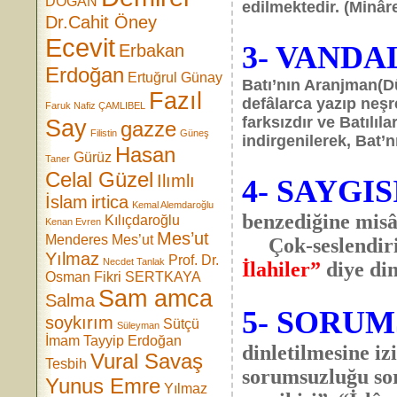
DOĞAN
edilmektedir. (Minâre
Dr.Cahit Öney
Ecevit
3- VANDA
Erbakan
Erdoğan
Ertuğrul Günay
Batı’nın Aranjman(Dü
Fazıl
defâlarca yazıp neşr
Faruk Nafiz ÇAMLIBEL
farksızdır ve Batılıl
Say
gazze
Filistin
Güneş
indirgenilerek, Bat’n
Hasan
Gürüz
Taner
Celal Güzel
Ilımlı
4- SAYGIS
İslam
irtica
Kemal Alemdaroğlu
benzediğine mis
Kılıçdaroğlu
Kenan Evren
Mes’ut
Menderes
Mes’ut
Çok-seslendiril
Yılmaz
Prof. Dr.
Necdet Tanlak
İlahiler”
diye din
Osman Fikri SERTKAYA
Sam amca
Salma
5- SORU
soykırım
Sütçü
Süleyman
İmam
Tayyip Erdoğan
dinletilmesine i
Vural Savaş
Tesbih
sorumsuzluğu sor
Yunus Emre
Yılmaz