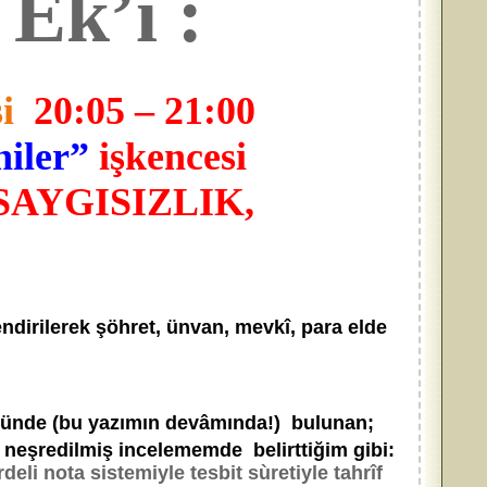
Ek’i :
i
20:05 – 21:00
hiler”
işkencesi
SAYGISIZLIK,
endirilerek şöhret, ünvan, mevkî, para elde
ünde (bu yazımın devâmında!) bulunan;
 neşredilmiş incelememde belirttiğim gibi:
li nota sistemiyle tesbit sùretiyle tahrîf