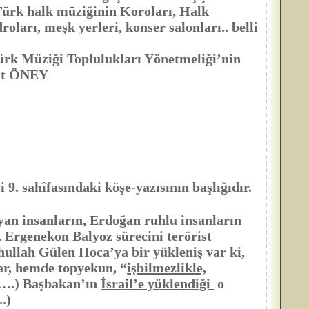
 Türk halk müziğinin Koroları, Halk
roları, meşk yerleri, konser salonları.. belli
ürk Müziği Toplulukları Yönetmeliği’nin
hit ÖNEY
i 9. sahîfasındaki köşe-yazısının başlığıdır.
an insanların, Erdoğan ruhlu insanların
, Ergenekon Balyoz sürecini terörist
ullah Gülen Hoca’ya bir yükleniş var ki,
ar, hemde topyekun, “
işbilmezlikle,
…….) Başbakan’ın
İsrail’e yüklendiği
o
.)