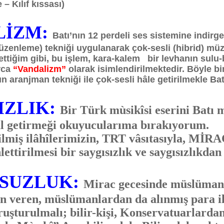
 – Kılıf kıssası)
LİZM:
Batı’nın 12 perdeli ses sistemine indirge
zenleme) tekniği uygulanarak çok-sesli (hibrid) müzi
ettiğim gibi, bu işlem, kara-kalem bir levhanın sulu-
arca
“Vandalizm”
olarak isimlendirilmektedir. Böyle bi
ın aranjman tekniği ile çok-sesli hâle getirilmekle Ba
IZLIK:
Bir Türk mùsikîsi eserini Batı 
âl getirmeği okuyucularıma bırakıyorum.
miş ilâhîlerimizin, TRT vâsıtasıyla, MİR
lettirilmesi bir saygısızlık ve saygısızlıkda
MSUZLUK:
Mirac gecesinde müslümanl
zin veren, müslümanlardan da alınmış para il
uşturulmalı; bilir-kişi, Konservatuarlarda