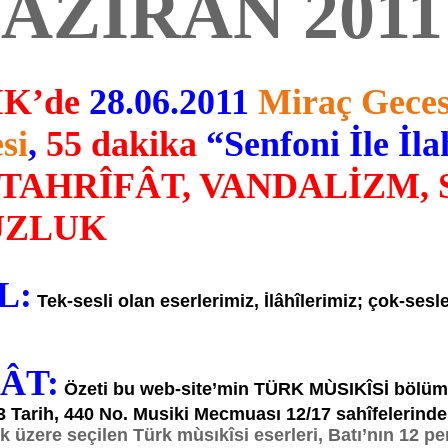
AZİRAN 2011 
İK’de
28.06.2011
Miraç Geces
si
,
55 dakika
“Senfoni İle İla
 TAHRÎFÂT, VANDALİZM, 
UZLUK
L:
Tek-
sesli olan eserlerimiz,
İlâhîlerimiz; çok-sesl
FÂT:
Özeti bu web-site’min TÜRK MÙSIKÎSİ bölüm
 Tarih, 440 No. Musiki Mecmuası 12/17 sahîfelerinde
zere seçilen Türk mùsıkîsi eserleri, Batı’nın 12 perde