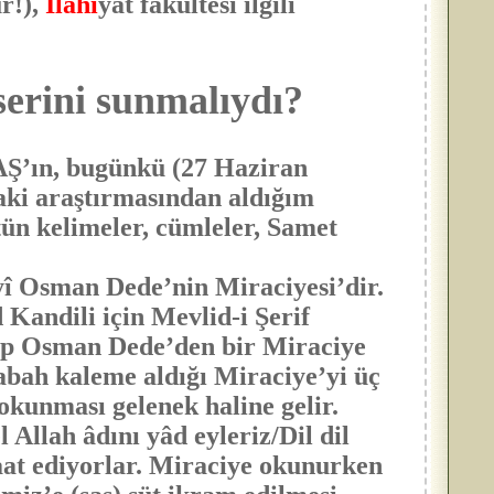
r!),
İlâhi
yat fakültesi ilgili
erini sunmalıydı?
’ın, bugünkü (27 Haziran
i araştırmasından aldığım
tün kelimeler
, cümleler, Samet
î Osman Dede’nin Miraciyesi’dir.
Kandili için Mevlid-i Şerif
yip Osman Dede’den bir Miraciye
abah kaleme aldığı Miraciye’yi üç
okunması gelenek haline gelir.
Allah âdını yâd eyleriz/Dil dil
raat ediyorlar. Miraciye okunurken