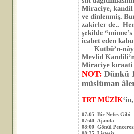
süt dağıtılmasın
Miraciye, kandil
ve dinlenmiş. Bu
zakirler de.. He
şekilde “minne’s
icabet eden kabu
Kutbü’n-nâyî Os
Mevlid Kandili’n
Miraciye kıraati
NOT:
Dünkü 15
müslüman âlem
TRT MÜZİK
‘in
07:05 Bir Nefes Gibi
07:40 Ajanda
08:00 Gönül Penceres
08:25 Listesiz