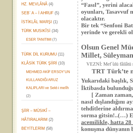
“Fasıl”, yerini alac
HZ. MEVLÂNÂ
(4)
oyunları, Tasavvuf mü
SEB` A – İ AHRUF
(5)
olacaktır.
İSTİKLÂL MARŞI
(1)
Bir tek “Senfoni B
TÜRK MUSIKÎSİ
(34)
yerinde ve gerekli 
ESER TANITIMI
(7)
Olsun Genel Mü
Millet, Süleyma
TÜRK DİL KURUMU
(11)
KLÂSİK TÜRK ŞİİRİ
(10)
VEZNİ: Mef´ùlü fâilâtü 
TRT Türk’te nele
MEHMED AKİF ERSOY’UN
Yukarıdaki başlık, 
KULLANDIĞI ARUZ
İktibasda bulunduğ
KALIPLARI ve Sekt-i melîh
[ Zaman zaman, Baka
(2)
nasıl dışlandığını 
tehditlerine aldırm
ŞİİR – MÙSIKÎ –
sorma gitsin!..(…) 
HÂTIRALARIM
(2)
acemilikle, hatta 28
konuşma dünyanın bü
BEYİTLERİM
(58)