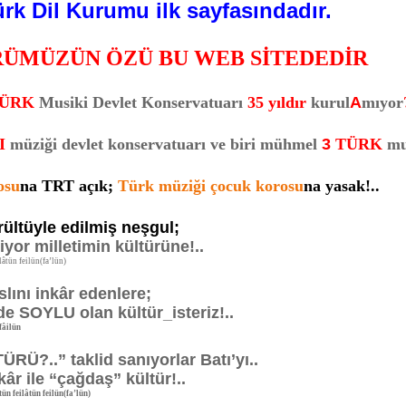
rk Dil Kurumu ilk sayfasındadır.
RÜMÜZÜN ÖZÜ BU WEB SİTEDEDİR
ÜRK
Musiki Devlet Konservatuarı
35 yıldır
kurul
A
mıyor
I
müziği devlet konservatuarı ve biri mühmel
3
TÜRK
mu
osu
na TRT açık;
Türk müziği çocuk korosu
na yasak!..
ültüyle edilmiş neşgul;
iyor milletimin kültürüne!..
tün feilün(fa’lün)
ını inkâr edenlere;
SOYLU olan kültür_isteriz!..
âilün
..” taklid sanıyorlar Batı’yı..
r ile “çağdaş” kültür!..
eilâtün feilün(fa’lün)