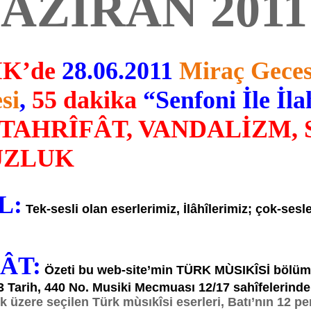
AZİRAN 2011 
İK’de
28.06.2011
Miraç Geces
si
,
55 dakika
“Senfoni İle İla
 TAHRÎFÂT, VANDALİZM, 
UZLUK
L:
Tek-
sesli olan eserlerimiz,
İlâhîlerimiz; çok-sesl
FÂT:
Özeti bu web-site’min TÜRK MÙSIKÎSİ bölüm
 Tarih, 440 No. Musiki Mecmuası 12/17 sahîfelerinde
zere seçilen Türk mùsıkîsi eserleri, Batı’nın 12 perde