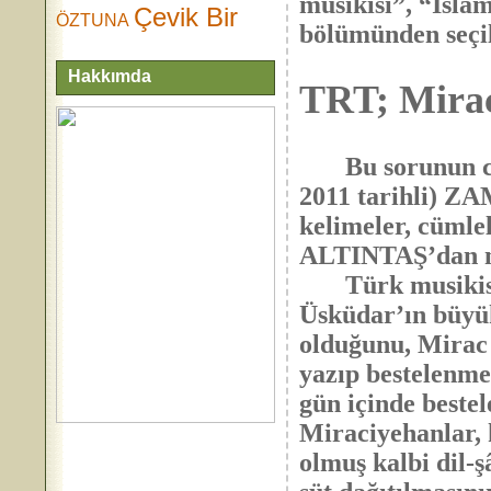
musikisi”, “İslâ
Çevik Bir
ÖZTUNA
bölümünden seçil
Hakkımda
TRT; Mirac
Bu sorunun cev
2011 tarihli) Z
kelimeler, cümle
ALTINTAŞ’dan na
Türk musikisini
Üsküdar’ın büyük
olduğunu, Mirac 
yazıp bestelenme
gün içinde beste
Miraciyehanlar, 
olmuş kalbi dil-