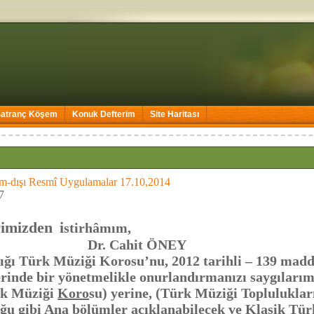
Satranç Köşem
Konuk Defterim
Site Haritası
m-dışı Resmî Uygulamalar 17.10,2014
7
rimizden
i
stirhâmım,
ahit ÖNEY
ürk Müziği Korosu’nu, 2012 tarihli – 139 madde
rinde bir yönetmelikle onurlandırmanızı saygılarım
k Müziği
Koro
su) yerine, (Türk Müziği Toplulukları
ğu gibi Ana bölümler açıklanabilecek ve Klasik Tür