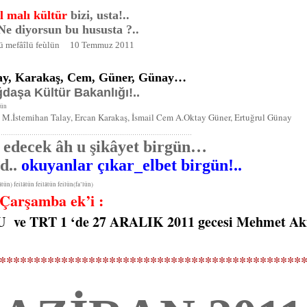
l malı kültür
bizi, usta!..
e diyorsun bu hususta ?..
lü mefâîlü feùlün 10 Temmuz 2011
alay, Karakaş, Cem, Güner, Günay…
ğdaşa Kültür Bakanlığı!..
lün
M.İstemihan Talay, Ercan Karakaş, İsmail Cem A.Oktay Güner, Ertuğrul Günay
……………………………………………………………………………………
z edecek âh u şikâyet birgün…
..
okuyanlar çıkar_elbet birgün!..
feilâtün feilâtün feilün(fa’lün)
arşamba ek’i :
e TRT 1 ‘de 27 ARALIK 2011 gecesi Mehmet Aki
********************************************