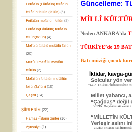
Güncelleme: Tü
Feilâtün (Fâilâtün) feilâtün
feilâtün feilün (fa’lün)
(6)
MİLLÎ KÜLTÜ
Feilâtün mefâilün feilün
(2)
Feilâtün(Fâilâtün) feilâtün
Neden ANKARA’da
T
feilün(fa’lün)
(4)
Mef’ùlü fâilâtü mefâîlü fâilün
TÜRKİYE’de
19
BAT
(20)
Batı müziği çocuk kor
Mef’ûlü mefâîlü mefâîlü
feûlün
(2)
İktidar,
kavga-gür
Mefâilün feilâtün mefâilün
Solcular
yön ver
VEZİN: Feilâtün(Fâilâtün) feilâtün feilâ
feilün(fa’lün)
(10)
Millet yabancı, asl
Çeşitli
(14)
“Çağdaş” değil de 
VEZİN: Mef,ùlü fâilâtü mefâîlü f
ŞİİRLERİM
(22)
“MİLLETİN KÜLTÜRÜ?
Hamâsî-Îslamî Şiirler
(10)
Yerleşir aslını inkâ
Ayasofya
(1)
VEZİN: Feilâtün(Fâilâtün) feilâtün f