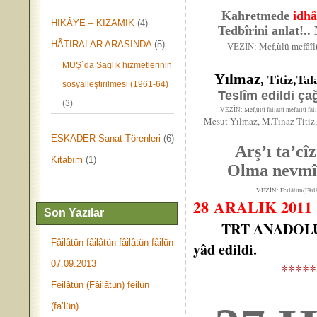
Kahretmede
idhâ
HİKÂYE – KIZAMIK
(4)
Tedbîrini anlat!.. N
HÂTIRALAR ARASINDA
(5)
VEZİN: Mef,ùlü mefâî
MUŞ`da Sağlık hizmetlerinin
Yılmaz
, Titiz,T
sosyalleştirilmesi (1961-64)
Teslîm edildi ça
(3)
Mef,ùlü fâilâtü mefâîlü fâi
VEZİN:
Mesut Yılmaz, M.Tınaz Titiz, 
ESKADER Sanat Törenleri
(6)
………………………………
Arş’ı ta’cî
Kitabım
(1)
Olma nevmîd
VEZİN: Feilâtün(Fâilâtün) 
28 ARALIK 2011 Ç
Son Yazılar
TRT ANADOLU v
Fâilâtün fâilâtün fâilâtün fâilün
yâd edildi.
07.09.2013
*****
Feilâtün (Fâilâtün) feilün
(fa’lün)