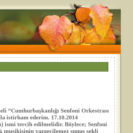
li “Cumhurbaşkanlığı Senfoni Orkestrası
la istirham ederim. 17.10.2014
) ismi tercih edilmelidir. Böylece; Senfoni
k musikisinin vazgeçilemez sunuş şekli