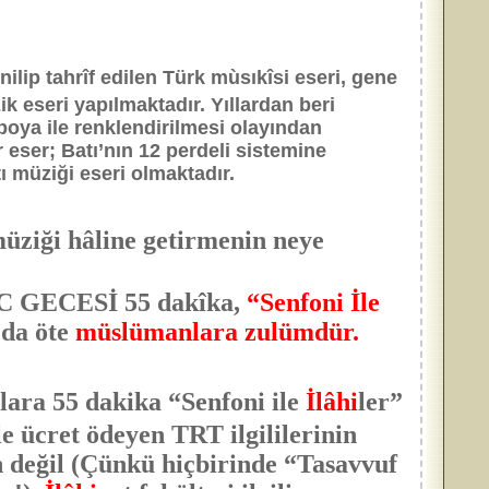
nilip tahrîf edilen Türk mùsıkîsi eseri, gene
k eseri yapılmaktadır. Yıllardan beri
boya ile renklendirilmesi olayından
r eser; Batı’nın 12 perdeli sistemine
tı müziği eseri olmaktadır.
müziği hâline getirmenin neye
AC GECESİ 55 dakîka,
“Senfoni İle
n da öte
müslümanlara zulümdür.
ara 55 dakika “Senfoni ile
İlâhi
ler”
e ücret ödeyen TRT ilgililerinin
n değil (Çünkü hiçbirinde “Tasavvuf