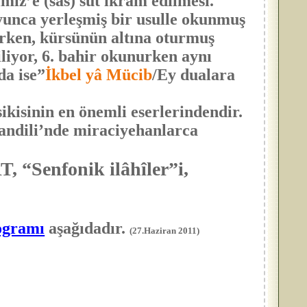
miz’e (sas) süt ikram edilmesi.
oyunca yerleşmiş bir usulle okunmuş
urken, kürsünün altına oturmuş
liyor, 6. bahir okunurken aynı
da ise”
İkbel yâ Mücib
/Ey dualara
inin en önemli eserlerindendir.
andili’nde miraciyehanlarca
 “Senfonik ilâhîler”i,
ogramı
aşağıdadır.
(27.Haziran 2011)