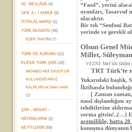
“Fasıl”, yerini alac
HZ. MEVLÂNÂ
(4)
oyunları, Tasavvuf mü
SEB` A – İ AHRUF
(5)
olacaktır.
İSTİKLÂL MARŞI
(1)
Bir tek “Senfoni B
TÜRK MUSIKÎSİ
(34)
yerinde ve gerekli 
ESER TANITIMI
(7)
Olsun Genel Mü
Millet, Süleyma
TÜRK DİL KURUMU
(11)
KLÂSİK TÜRK ŞİİRİ
(10)
VEZNİ: Mef´ùlü fâilâtü 
TRT Türk’te nele
MEHMED AKİF ERSOY’UN
Yukarıdaki başlık, 
KULLANDIĞI ARUZ
İktibasda bulunduğ
KALIPLARI ve Sekt-i melîh
[ Zaman zaman, Baka
(2)
nasıl dışlandığını 
tehditlerine aldırm
ŞİİR – MÙSIKÎ –
sorma gitsin!..(…) 
HÂTIRALARIM
(2)
acemilikle, hatta 28
konuşma dünyanın bü
BEYİTLERİM
(58)