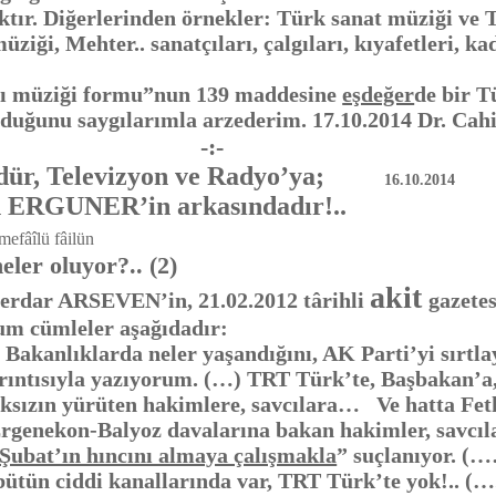
aktır. Diğerlerinden örnekler: Türk sanat müziği ve
ziği, Mehter.. sanatçıları, çalgıları, kıyafetleri, kad
atı müziği formu”nun 139 maddesine
eşdeğer
de bir T
olduğunu saygılarımla arzederim. 17.10.2014 Dr. Ca
-:-
dür, Televizyon ve Radyo’ya;
16.10.2014
n ERGUNER’in arkasındadır!..
mefâîlü fâilün
r oluyor?.. (2)
akit
Serdar ARSEVEN’in, 21.02.2012 târihli
gazetes
um cümleler aşağıdadır:
nlıklarda neler yaşandığını, AK Parti’yi sırtlay
ayrıntısıyla yazıyorum. (…) TRT Türk’te, Başbakan’a
aksızın yürüten hakimlere, savcılara… Ve hatta Feth
Ergenekon-Balyoz davalarına bakan hakimler, savcıl
 Şubat’ın hıncını almaya çalışmakla
” suçlanıyor. (
tün ciddi kanallarında var, TRT Türk’te yok!.. (….