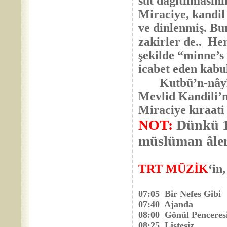
süt dağıtılmasın
Miraciye, kandil
ve dinlenmiş. Bu
zakirler de.. He
şekilde “minne’s
icabet eden kabu
Kutbü’n-nâyî Os
Mevlid Kandili’n
Miraciye kıraati
NOT:
Dünkü 15
müslüman âlem
TRT MÜZİK
‘in
07:05 Bir Nefes Gibi
07:40 Ajanda
08:00 Gönül Penceres
08:25 Listesiz