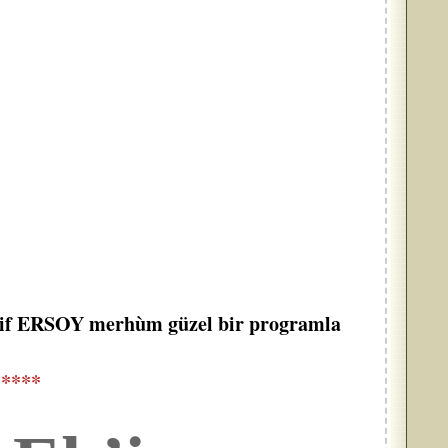
f ERSOY merhùm güzel bir programla
*****