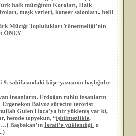
 Türk halk müziğinin Koroları, Halk
roları, meşk yerleri, konser salonları.. belli
ürk Müziği Toplulukları Yönetmeliği’nin
hit ÖNEY
i 9. sahîfasındaki köşe-yazısının başlığıdır.
an insanların, Erdoğan ruhlu insanların
, Ergenekon Balyoz sürecini terörist
ullah Gülen Hoca’ya bir yükleniş var ki,
ar, hemde topyekun, “
işbilmezlikle,
…….) Başbakan’ın
İsrail’e yüklendiği
o
.)