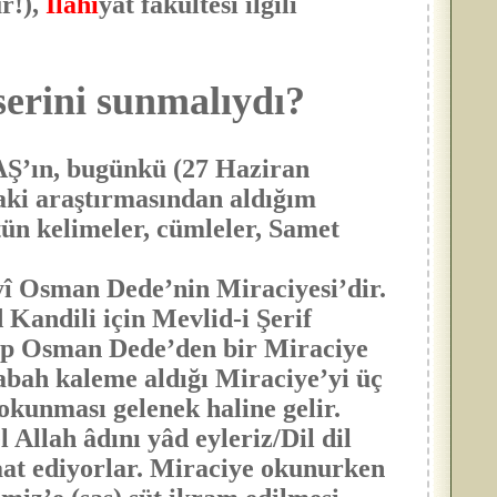
r!),
İlâhi
yat fakültesi ilgili
erini sunmalıydı?
’ın, bugünkü (27 Haziran
i araştırmasından aldığım
tün kelimeler
, cümleler, Samet
î Osman Dede’nin Miraciyesi’dir.
Kandili için Mevlid-i Şerif
yip Osman Dede’den bir Miraciye
abah kaleme aldığı Miraciye’yi üç
okunması gelenek haline gelir.
Allah âdını yâd eyleriz/Dil dil
raat ediyorlar. Miraciye okunurken