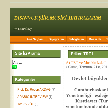
TASAVVUF, ŞİİR, MUSİKİ, HATIRALARIM
Dr. Cahit Öney
Ana Sayfam
Biyografim
Tebliğlerim
Basın`da
Site İçi Arama
Etiket: TRT1
A) TRT ve Musikimizde İli
• Cuma, Temmuz 21st, 201
Devlet büyükle
Kategoriler
Dr. C
Cumhurbaşkanlığı T
Prof. Dr. Recep AKDAĞ
(7)
Yönetmeliği” eşdeğe
ARABIC INTERVIEW
(1)
Kısıtlayıcı (Tür
TASAVVÛF
(6)
yönetmeliğinde oldu