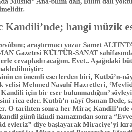
mda Mùsıkî” Ana-bilim dalı, Bilim dalı yoktu
melidir.
 Kandili’nde; hangi müzik es
âbını; araştırmacı yazar Samet ALTINTAŞ
AMAN Gazetesi KÜLTÜR-SANAT sahîfasındak
lerle cevapladıracağım. Evet.. Aşağıdaki bü
kledilmiştir:
n en önemli eserlerden biri, Kutbü’n-nây
 velisi Mehmed Nasuhî Hazretleri, ‘Mevlid 
Kandili için bir eser bulunmadığını’ söyle
sini rica eder. Kutbü’n-nâyî Osman Dede, s
ler. O tarihten sonra her Miraç Kandili’nde 
kandil günü ikindi namazından sonra “Evvel 
şâd eyleriz” diye başlayarak Miraciye’yi kı