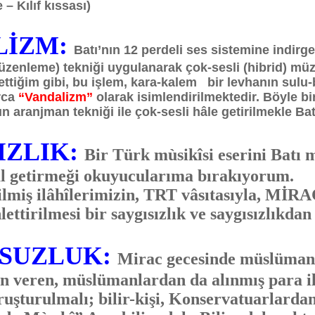
 – Kılıf kıssası)
LİZM:
Batı’nın 12 perdeli ses sistemine indirge
zenleme) tekniği uygulanarak çok-sesli (hibrid) müzi
ettiğim gibi, bu işlem, kara-kalem bir levhanın sulu-
arca
“Vandalizm”
olarak isimlendirilmektedir. Böyle bi
ın aranjman tekniği ile çok-sesli hâle getirilmekle Ba
IZLIK:
Bir Türk mùsikîsi eserini Batı 
âl getirmeği okuyucularıma bırakıyorum.
miş ilâhîlerimizin, TRT vâsıtasıyla, MİR
lettirilmesi bir saygısızlık ve saygısızlıkda
MSUZLUK:
Mirac gecesinde müslümanl
zin veren, müslümanlardan da alınmış para il
uşturulmalı; bilir-kişi, Konservatuarlarda