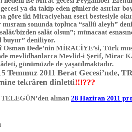
ın nedeni ise Mirac gecesi Peygamber Efendi
 gecesi ya da takip eden günlerde asırlar b
na göre iki Miraciyehan eseri bestesiyle ok
r mısraın sonunda topluca “sallû aleyh” deni
 salât/bizden salât olsun”; münacaat esnasın
l buyur” deniliyor.
man Dede’nin MİRACİYE’si, Türk musikis
de mevlidhanlarca Mevlid-i Şerif, Mirac K
 âdeti, günümüzde de yaşatılmaktadır.
 Temmuz 2011 Berat Gecesi’nde, TRT,
ine tekrâren dinletti
!!!???
, TELEGÜN’den alınan
28 Haziran 2011 pr
i