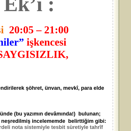
Ek’i :
i
20:05 – 21:00
hiler”
işkencesi
SAYGISIZLIK,
endirilerek şöhret, ünvan, mevkî, para elde
ünde (bu yazımın devâmında!) bulunan;
 neşredilmiş incelememde belirttiğim gibi:
li nota sistemiyle tesbit sùretiyle tahrîf