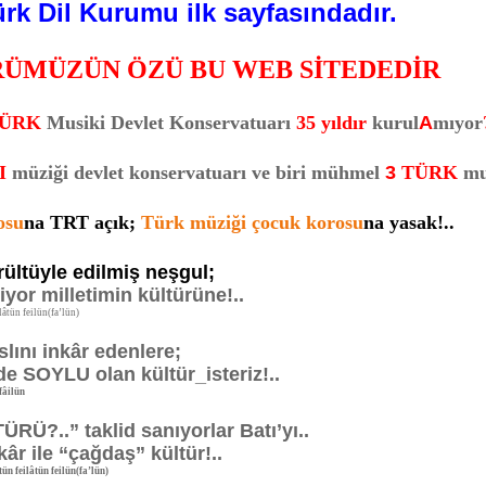
rk Dil Kurumu ilk sayfasındadır.
RÜMÜZÜN ÖZÜ BU WEB SİTEDEDİR
ÜRK
Musiki Devlet Konservatuarı
35 yıldır
kurul
A
mıyor
I
müziği devlet konservatuarı ve biri mühmel
3
TÜRK
mu
osu
na TRT açık;
Türk müziği çocuk korosu
na yasak!..
ültüyle edilmiş neşgul;
iyor milletimin kültürüne!..
tün feilün(fa’lün)
ını inkâr edenlere;
SOYLU olan kültür_isteriz!..
âilün
..” taklid sanıyorlar Batı’yı..
r ile “çağdaş” kültür!..
eilâtün feilün(fa’lün)