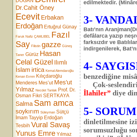
DOĞAN
edilmektedir. (Minâre
Dr.Cahit Öney
Ecevit
3- VANDA
Erbakan
Erdoğan
Ertuğrul Günay
Batı’nın Aranjman(Dü
Fazıl
defâlarca yazıp neşr
Faruk Nafiz ÇAMLIBEL
farksızdır ve Batılıl
Say
gazze
Filistin
Güneş
indirgenilerek, Bat’n
Hasan
Gürüz
Taner
Celal Güzel
Ilımlı
4- SAYGIS
İslam
irtica
Kemal Alemdaroğlu
benzediğine mis
Kılıçdaroğlu
Kenan Evren
Mes’ut
Menderes
Mes’ut
Çok-seslendiril
Yılmaz
Prof. Dr.
Necdet Tanlak
İlahiler”
diye din
Osman Fikri SERTKAYA
Sam amca
Salma
5- SORU
soykırım
Sütçü
Süleyman
İmam
Tayyip Erdoğan
dinletilmesine i
Vural Savaş
Tesbih
sorumsuzluğu sor
Yunus Emre
Yılmaz