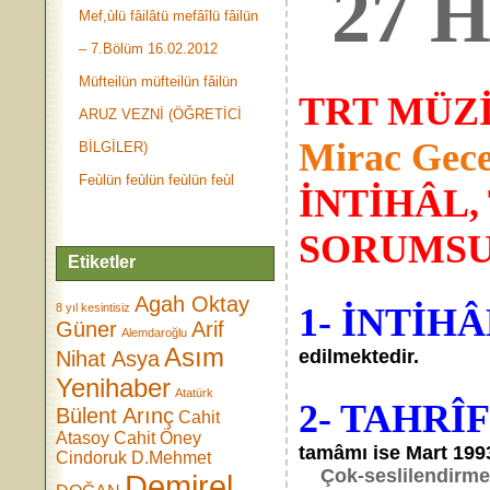
27 H
Mef,ùlü fâilâtü mefâîlü fâilün
– 7.Bölüm 16.02.2012
Müfteilün müfteilün fâilün
TRT MÜZ
ARUZ VEZNİ (ÖĞRETİCİ
Mirac Gece
BİLGİLER)
Feùlün feùlün feùlün feùl
İNTİHÂL,
SORUMS
Etiketler
Agah Oktay
8 yıl kesintisiz
1- İNTİHÂ
Güner
Arif
Alemdaroğlu
Asım
edilmektedir.
Nihat Asya
Yenihaber
Atatürk
2- TAHRÎ
Bülent Arınç
Cahit
Atasoy
Cahit Öney
tamâmı ise Mart 1993
Cindoruk
D.Mehmet
Çok-seslilendirmek ü
Demirel