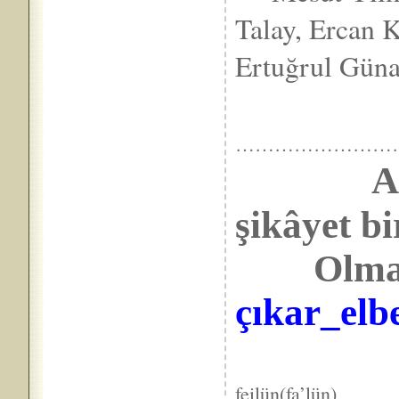
Talay, Ercan 
Ertuğrul Gün
……………………
A
şikâyet 
Olma n
çıkar_elbe
VE
feilün(fa’lün)