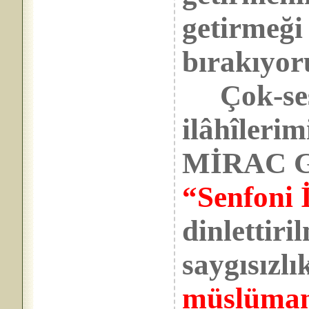
getirmeği
bırakıyo
Çok-sesl
ilâhîlerim
MİRAC G
“Senfoni İ
dinlettiri
saygısızlı
müslüman