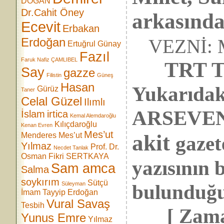
DOĞAN
Dr.Cahit Öney
arkasında
Ecevit
Erbakan
Erdoğan
VEZNİ: Me
Ertuğrul Günay
Fazıl
Faruk Nafiz ÇAMLIBEL
TRT Türk’
Say
gazze
Filistin
Güneş
Hasan
Yukarıdaki
Gürüz
Taner
Celal Güzel
Ilımlı
ARSEVEN’i
İslam
irtica
Kemal Alemdaroğlu
Kılıçdaroğlu
Kenan Evren
Mes’ut
akit
Menderes
Mes’ut
gazet
Yılmaz
Prof. Dr.
Necdet Tanlak
Osman Fikri SERTKAYA
yazısının b
Sam amca
Salma
soykırım
Sütçü
Süleyman
bulunduğu
İmam
Tayyip Erdoğan
Vural Savaş
Tesbih
[ Zaman 
Yunus Emre
Yılmaz