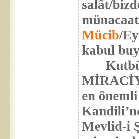
salât/bizd
münacaat 
Mücib
/Ey
kabul buy
Kutbü’n
MİRACİYE
en önemli
Kandili’n
Mevlid-i 