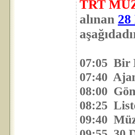
TRT MÜ
alınan
28
aşağıdadı
07:05 Bir 
07:40 Aja
08:00 Gön
08:25 List
09:40 Müz
09:55 30 