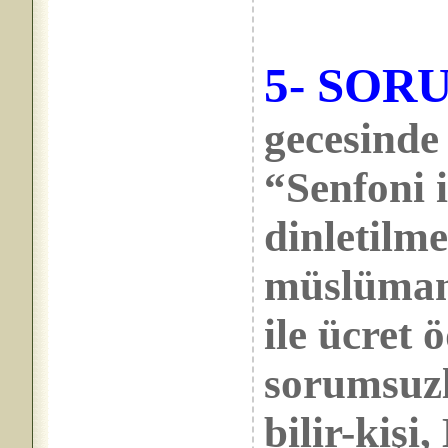
5- SOR
gecesinde
“Senfoni 
dinletilme
müslüman
ile ücret 
sorumsuzl
bilir-kiş