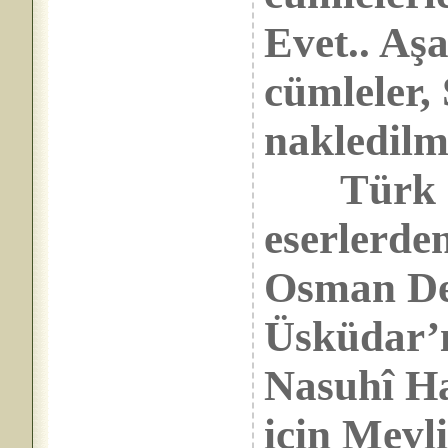
Evet.. Aş
cümleler
nakledilmi
Türk mus
eserlerde
Osman Ded
Üsküdar’
Nasuhî Ha
için Mevli