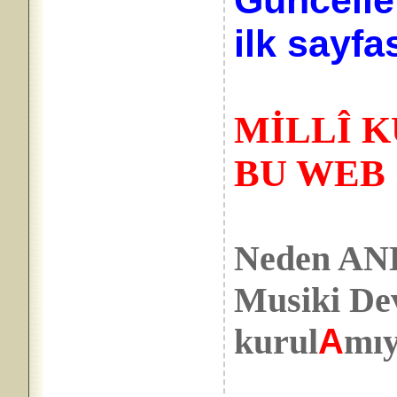
Güncelle
ilk sayfa
MİLLÎ 
BU WEB 
Neden A
Musiki De
kurul
A
mı