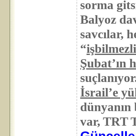
sorma git
Balyoz da
savcılar, 
“
işbilmezl
Şubat’ın h
suçlanıyo
İsrail’e y
dünyanın 
var, TRT T