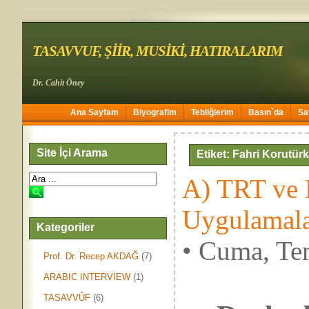
TASAVVUF, ŞİİR, MUSİKİ, HATIRALARIM
Dr. Cahit Öney
Ana Sayfam
Biyografim
Tebliğlerim
Basın`da
Sa
Site İçi Arama
Etiket: Fahri Korutür
A) TRT ve 
Uygulamala
Kategoriler
• Cuma, Te
Prof. Dr. Recep AKDAĞ
(7)
ARABIC INTERVIEW
(1)
TASAVVÛF
(6)