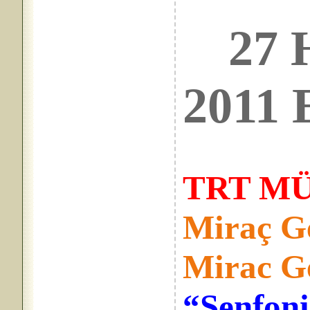
27
2011 E
TRT MÜ
Miraç G
Mirac G
“Senfoni 