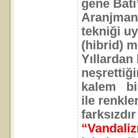
gene Batı
Aranjman
tekniği u
(hibrid) m
Yıllardan 
neşrettiği
kalem bir
ile renkl
farksızdır
“Vandali