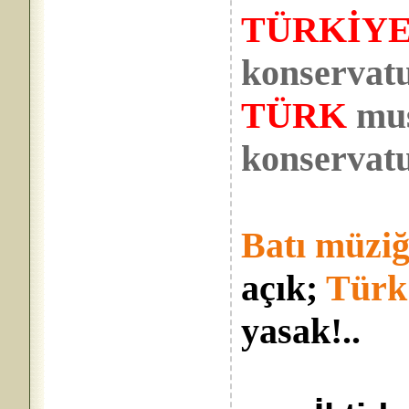
TÜRKİYE
konservat
TÜRK
mus
konservatu
Batı müziğ
açık;
Türk
yasak!..