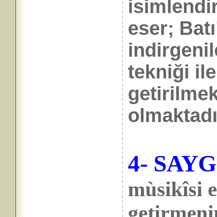
isimlendir
eser; Batı
indirgeni
tekniği il
getirilmek
olmaktadı
4- SAYG
mùsikîsi e
getirmeni