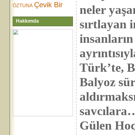
Çevik Bir
neler yaşa
ÖZTUNA
sırtlayan 
Hakkımda
insanların
ayrıntısı
Türk’te, 
Balyoz süre
aldırmaksı
savcılara
Gülen Hoca