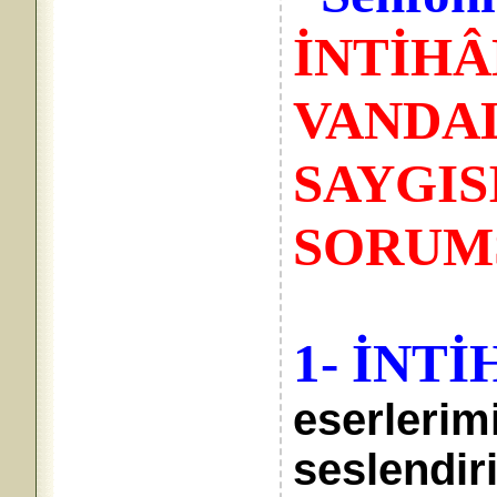
İNTİHÂ
VANDA
SAYGIS
SORUM
1- İNTİ
eserlerim
seslendir