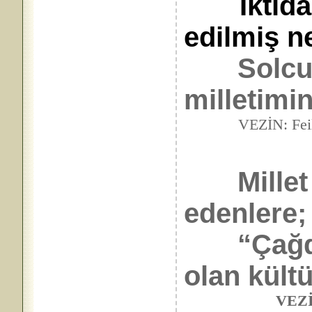
İktida
edilmiş n
Solcu
milletimin
VEZİN: Feilâtün(Fâ
Millet ya
edenlere;
“Çağdaş
olan kültü
VEZİN: Mef,ùl