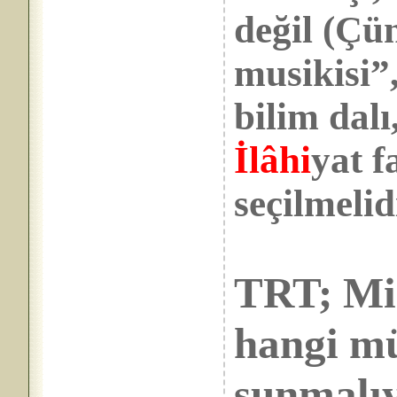
değil (Çü
musikisi”
bilim dalı
İlâhi
yat f
seçilmelid
TRT; Mi
hangi mü
sunmalı