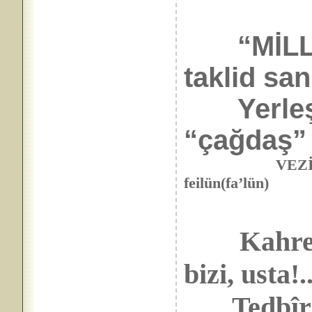
“MİLLET
taklid san
Yerleşir 
“çağdaş” 
VEZİN: Feilâtü
feilün(fa’lün)
Kahret
bizi, usta!.
Tedbîrini