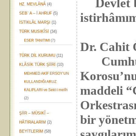
Devlet
HZ. MEVLÂNÂ
(4)
i
stirhâmı
SEB` A – İ AHRUF
(5)
İSTİKLÂL MARŞI
(1)
TÜRK MUSIKÎSİ
(34)
ESER TANITIMI
(7)
Dr. Cahi
TÜRK DİL KURUMU
(11)
Cumhurba
KLÂSİK TÜRK ŞİİRİ
(10)
Korosu’nu,
MEHMED AKİF ERSOY’UN
KULLANDIĞI ARUZ
maddeli “
KALIPLARI ve Sekt-i melîh
(2)
Orkestras
ŞİİR – MÙSIKÎ –
bir yönetm
HÂTIRALARIM
(2)
saygılarım
BEYİTLERİM
(58)