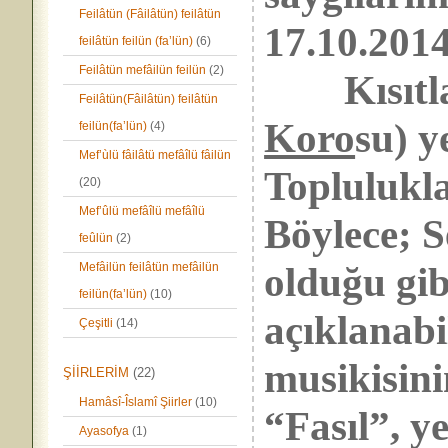
Feilâtün (Fâilâtün) feilâtün
17.10.201
feilâtün feilün (fa’lün)
(6)
Feilâtün mefâilün feilün
(2)
Kısıtlay
Feilâtün(Fâilâtün) feilâtün
Koro
su) y
feilün(fa’lün)
(4)
Mef’ùlü fâilâtü mefâîlü fâilün
Topluluklar
(20)
Mef’ûlü mefâîlü mefâîlü
Böylece; S
feûlün
(2)
olduğu gi
Mefâilün feilâtün mefâilün
feilün(fa’lün)
(10)
açıklanabi
Çeşitli
(14)
musikisini
ŞİİRLERİM
(22)
Hamâsî-Îslamî Şiirler
(10)
“Fasıl”, ye
Ayasofya
(1)