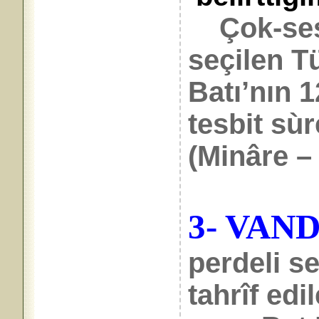
Çok-sesl
seçilen Tü
Batı’nın 1
tesbit sùr
(Minâre – 
3- VAN
perdeli se
tahrîf edi