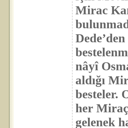
Mirac Kand
bulunmadı
Dede’den 
bestelenm
nâyî Osm
aldığı Mir
besteler. 
her Miraç
gelenek ha