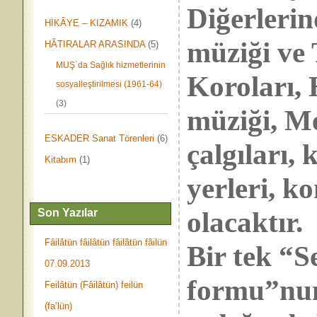
Diğerlerin
HİKÂYE – KIZAMIK
(4)
müziği ve
HÂTIRALAR ARASINDA
(5)
MUŞ`da Sağlık hizmetlerinin
Koroları, 
sosyalleştirilmesi (1961-64)
(3)
müziği, Me
ESKADER Sanat Törenleri
(6)
çalgıları, 
Kitabım
(1)
yerleri, ko
olacaktır.
Son Yazılar
Fâilâtün fâilâtün fâilâtün fâilün
Bir tek “S
07.09.2013
formu”nu
Feilâtün (Fâilâtün) feilün
(fa’lün)