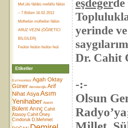
eşdeğer
de
Mef,ùlü fâilâtü mefâîlü fâilün
Toplulukla
– 7.Bölüm 16.02.2012
Müfteilün müfteilün fâilün
yerinde ve
ARUZ VEZNİ (ÖĞRETİCİ
BİLGİLER)
saygılarım
Feùlün feùlün feùlün feùl
Dr. Cahi
Etiketler
Agah Oktay
-:-
8 yıl kesintisiz
Güner
Arif
Alemdaroğlu
Asım
Nihat Asya
Olsun Gen
Yenihaber
Atatürk
Bülent Arınç
Radyo
Cahit
Atasoy
Cahit Öney
Cindoruk
D.Mehmet
Millet, 
Demirel