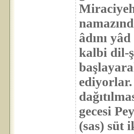
Miraciyeh
namazında
âdını yâd 
kalbi dil-
başlayara
ediyorlar
dağıtılma
gecesi Pe
(sas) süt