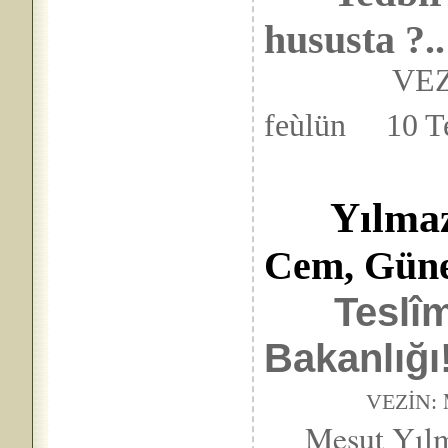
hususta ?..
VEZ
feùlün 10 T
Yılma
Cem, Gün
Teslî
Bakanlığı!
VEZİN:
Mesut Yılmaz