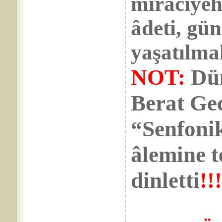
miraciyeh
âdeti, gü
yaşatılma
NOT:
Dün
Berat Ge
“Senfonik
âlemine 
dinletti
!!