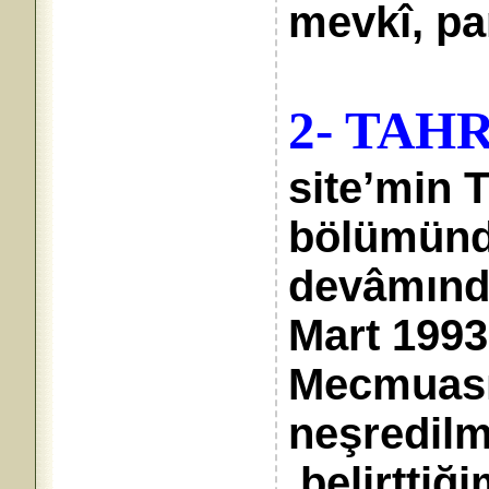
mevkî, pa
2- TAH
site’min
bölümünd
devâmınd
Mart 1993
Mecmuası 
neşredil
belirttiği