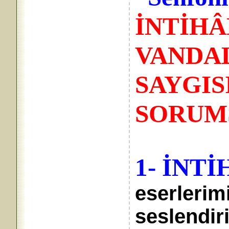
İNTİHÂ
VANDA
SAYGIS
SORUM
1- İNTİ
eserlerim
seslendir