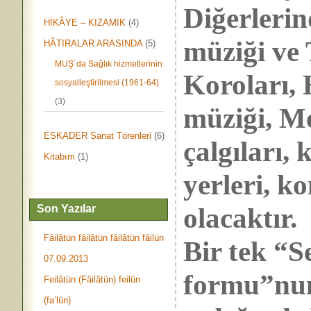
Diğerlerin
HİKÂYE – KIZAMIK
(4)
müziği ve
HÂTIRALAR ARASINDA
(5)
MUŞ`da Sağlık hizmetlerinin
Koroları, 
sosyalleştirilmesi (1961-64)
(3)
müziği, Me
ESKADER Sanat Törenleri
(6)
çalgıları, 
Kitabım
(1)
yerleri, ko
olacaktır.
Son Yazılar
Fâilâtün fâilâtün fâilâtün fâilün
Bir tek “S
07.09.2013
formu”nu
Feilâtün (Fâilâtün) feilün
(fa’lün)