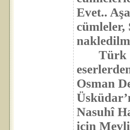
Evet.. Aş
cümleler
nakledilmi
Türk mus
eserlerde
Osman Ded
Üsküdar’
Nasuhî Ha
için Mevli