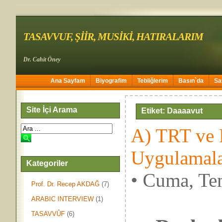
TASAVVUF, ŞİİR, MUSİKİ, HATIRALARIM
Dr. Cahit Öney
Ana Sayfam
Biyografim
Tebliğlerim
Basın`da
Sa
Site İçi Arama
Etiket: Daaaavut
A) TRT ve 
Uygulamala
Kategoriler
• Cuma, Te
Prof. Dr. Recep AKDAĞ
(7)
ARABIC INTERVIEW
(1)
TASAVVÛF
(6)