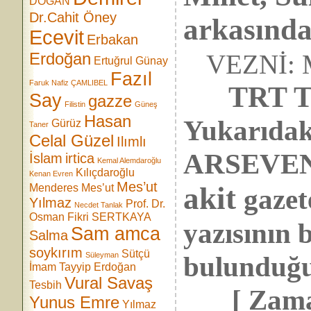
DOĞAN
Dr.Cahit Öney
arkasında
Ecevit
Erbakan
Erdoğan
VEZNİ: Me
Ertuğrul Günay
Fazıl
Faruk Nafiz ÇAMLIBEL
TRT Türk’
Say
gazze
Filistin
Güneş
Hasan
Yukarıdaki
Gürüz
Taner
Celal Güzel
Ilımlı
ARSEVEN’i
İslam
irtica
Kemal Alemdaroğlu
Kılıçdaroğlu
Kenan Evren
Mes’ut
akit
Menderes
Mes’ut
gazet
Yılmaz
Prof. Dr.
Necdet Tanlak
Osman Fikri SERTKAYA
yazısının b
Sam amca
Salma
soykırım
Sütçü
Süleyman
bulunduğu
İmam
Tayyip Erdoğan
Vural Savaş
Tesbih
[ Zaman 
Yunus Emre
Yılmaz