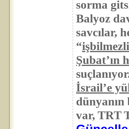
sorma git
Balyoz da
savcılar, 
“
işbilmezl
Şubat’ın h
suçlanıyo
İsrail’e y
dünyanın 
var, TRT T