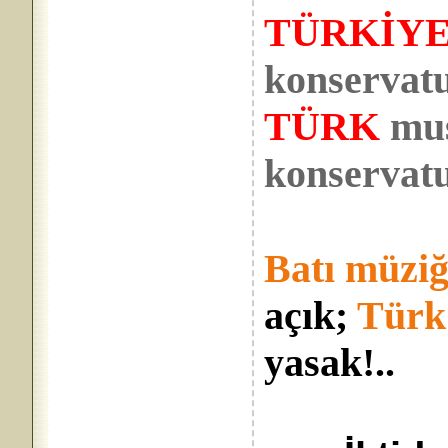
TÜRKİYE
konservat
TÜRK
mus
konservatu
Batı müziğ
açık;
Türk
yasak!..