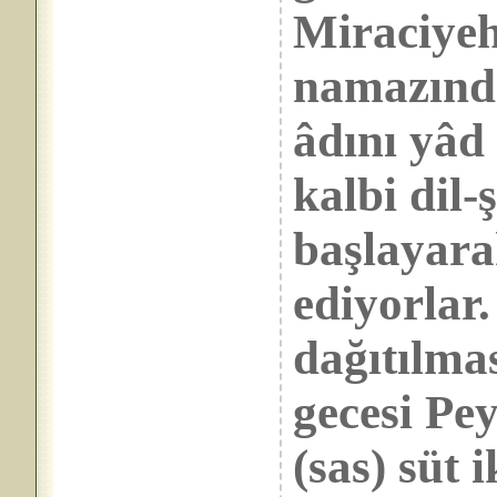
Miraciyeh
namazında
âdını yâd 
kalbi dil-
başlayara
ediyorlar
dağıtılma
gecesi Pe
(sas) süt