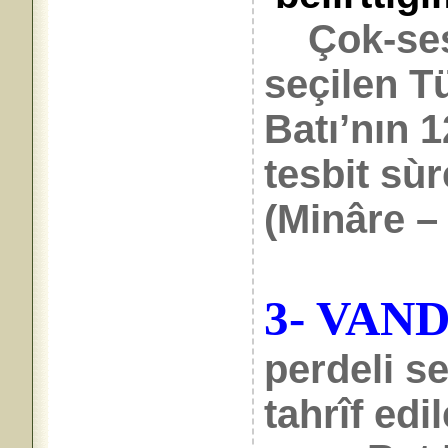
Çok-sesl
seçilen Tü
Batı’nın 1
tesbit sùr
(Minâre – 
3- VAN
perdeli se
tahrîf edi