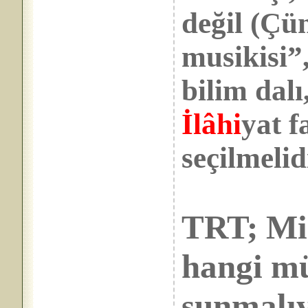
değil (Çü
musikisi”
bilim dalı
İlâhi
yat f
seçilmelid
TRT; Mi
hangi mü
sunmalı