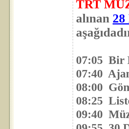
TRT MÜ
alınan
28
aşağıdadı
07:05 Bir 
07:40 Aja
08:00 Gön
08:25 List
09:40 Müz
09:55 30 