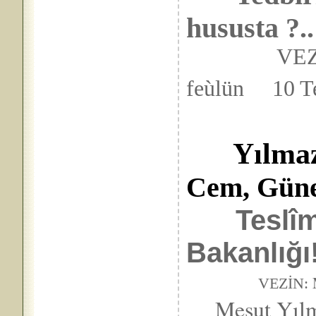
hususta ?..
VEZ
feùlün 10 T
Yılma
Cem, Gün
Teslî
Bakanlığı!
VEZİN:
Mesut Yılmaz