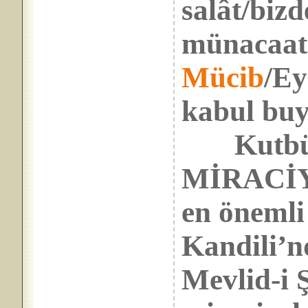
salât/bizd
münacaat 
Mücib
/Ey
kabul buy
Kutbü’n
MİRACİYE
en önemli
Kandili’n
Mevlid-i 