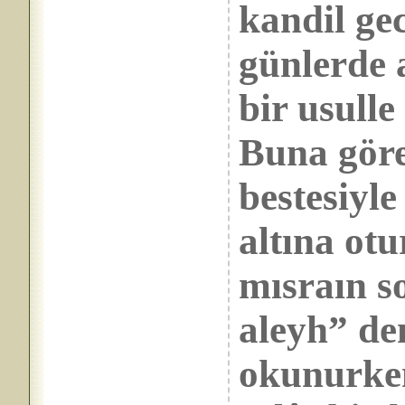
kandil ge
günlerde 
bir usull
Buna göre
bestesiyl
altına ot
mısraın s
aleyh” den
okunurken