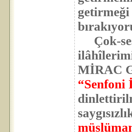
getirmeği
bırakıyo
Çok-sesl
ilâhîlerim
MİRAC G
“Senfoni İ
dinlettiri
saygısızlı
müslüman