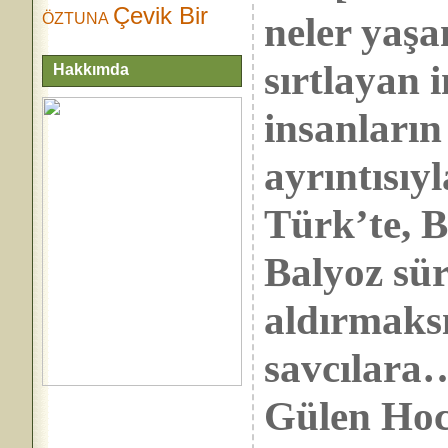
Çevik Bir
neler yaşa
ÖZTUNA
sırtlayan 
Hakkımda
insanların
ayrıntısı
Türk’te, 
Balyoz süre
aldırmaksı
savcılara
Gülen Hoca