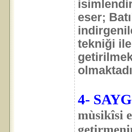
isimlendir
eser; Batı
indirgeni
tekniği il
getirilmek
olmaktadı
4- SAYG
mùsikîsi e
getirmeni