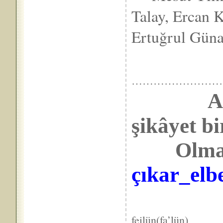
Talay, Ercan 
Ertuğrul Gün
……………………
A
şikâyet 
Olma n
çıkar_elbe
VE
feilün(fa’lün)