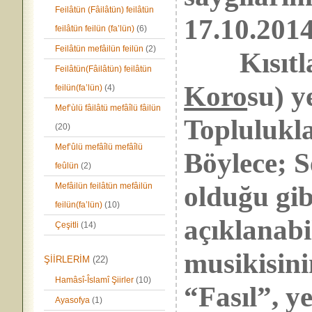
Feilâtün (Fâilâtün) feilâtün
17.10.201
feilâtün feilün (fa’lün)
(6)
Feilâtün mefâilün feilün
(2)
Kısıtlay
Feilâtün(Fâilâtün) feilâtün
Koro
su) y
feilün(fa’lün)
(4)
Mef’ùlü fâilâtü mefâîlü fâilün
Topluluklar
(20)
Mef’ûlü mefâîlü mefâîlü
Böylece; S
feûlün
(2)
olduğu gi
Mefâilün feilâtün mefâilün
feilün(fa’lün)
(10)
açıklanabi
Çeşitli
(14)
musikisini
ŞİİRLERİM
(22)
Hamâsî-Îslamî Şiirler
(10)
“Fasıl”, ye
Ayasofya
(1)