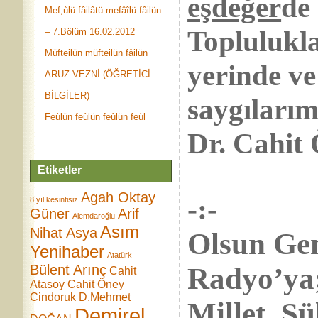
eşdeğer
de
Mef,ùlü fâilâtü mefâîlü fâilün
Toplulukla
– 7.Bölüm 16.02.2012
Müfteilün müfteilün fâilün
yerinde ve
ARUZ VEZNİ (ÖĞRETİCİ
BİLGİLER)
saygılarım
Feùlün feùlün feùlün feùl
Dr. Cahi
Etiketler
Agah Oktay
-:-
8 yıl kesintisiz
Güner
Arif
Alemdaroğlu
Asım
Nihat Asya
Olsun Gen
Yenihaber
Atatürk
Bülent Arınç
Radyo
Cahit
Atasoy
Cahit Öney
Cindoruk
D.Mehmet
Millet, 
Demirel