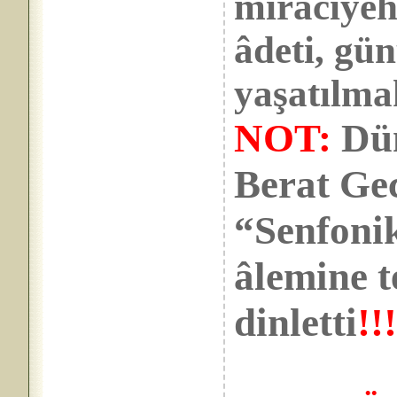
miraciyeh
âdeti, gü
yaşatılma
NOT:
Dün
Berat Ge
“Senfonik
âlemine 
dinletti
!!