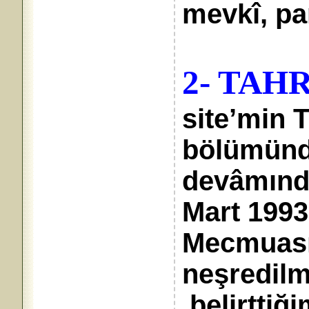
mevkî, pa
2- TAH
site’min
bölümünd
devâmınd
Mart 1993
Mecmuası 
neşredil
belirttiği