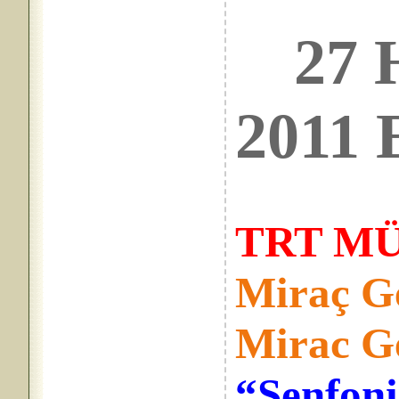
27
2011 E
TRT MÜ
Miraç G
Mirac G
“Senfoni 