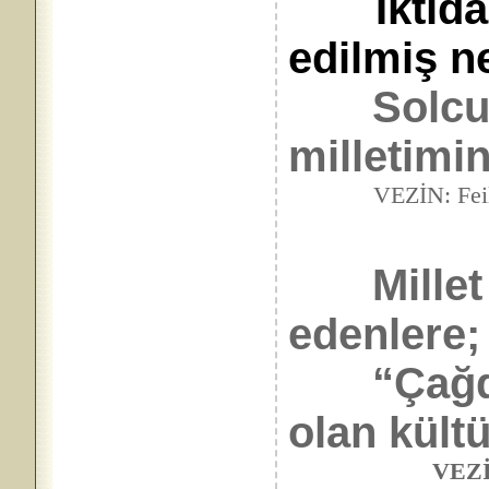
İktida
edilmiş n
Solcu
milletimin
VEZİN: Feilâtün(Fâ
Millet ya
edenlere;
“Çağdaş
olan kültü
VEZİN: Mef,ùl