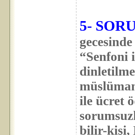
5- SOR
gecesinde
“Senfoni 
dinletilme
müslüman
ile ücret 
sorumsuzl
bilir-kiş