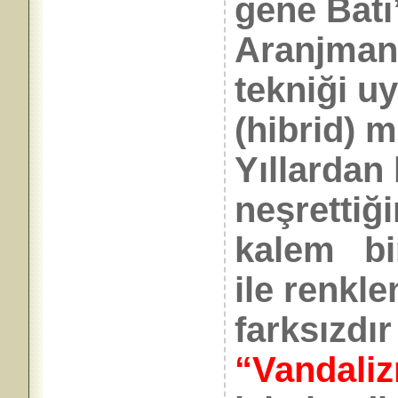
gene Batı
Aranjman
tekniği u
(hibrid) m
Yıllardan 
neşrettiği
kalem bir
ile renkl
farksızdır
“Vandali