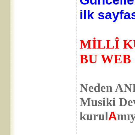
Güncelle
ilk sayfa
MİLLÎ 
BU WEB 
Neden A
Musiki De
kurul
A
mı