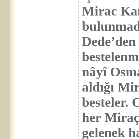
Mirac Kand
bulunmadı
Dede’den 
bestelenm
nâyî Osm
aldığı Mir
besteler. 
her Miraç
gelenek ha