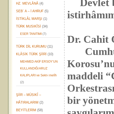
Devlet
HZ. MEVLÂNÂ
(4)
i
stirhâmı
SEB` A – İ AHRUF
(5)
İSTİKLÂL MARŞI
(1)
TÜRK MUSIKÎSİ
(34)
ESER TANITIMI
(7)
Dr. Cahi
TÜRK DİL KURUMU
(11)
Cumhurba
KLÂSİK TÜRK ŞİİRİ
(10)
Korosu’nu,
MEHMED AKİF ERSOY’UN
KULLANDIĞI ARUZ
maddeli “
KALIPLARI ve Sekt-i melîh
(2)
Orkestras
ŞİİR – MÙSIKÎ –
bir yönetm
HÂTIRALARIM
(2)
saygılarım
BEYİTLERİM
(58)