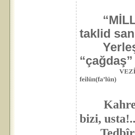
“MİLLET
taklid san
Yerleşir 
“çağdaş” 
VEZİN: Feilâtü
feilün(fa’lün)
Kahret
bizi, usta!.
Tedbîrini