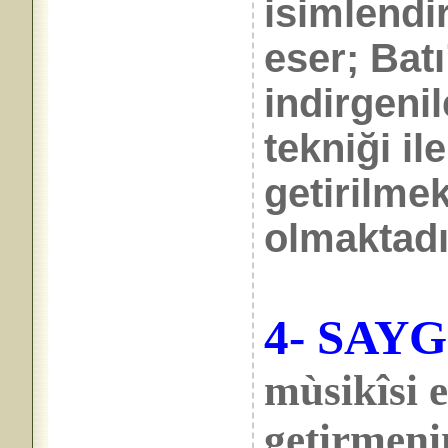
isimlendir
eser; Batı
indirgeni
tekniği il
getirilmek
olmaktadı
4- SAYG
mùsikîsi e
getirmeni