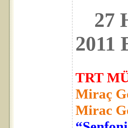
27
2011 E
TRT MÜ
Miraç G
Mirac G
“Senfoni 