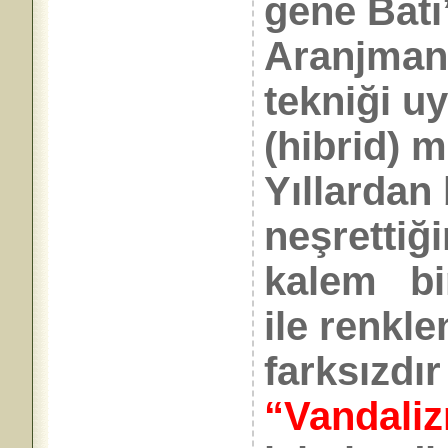
gene Batı
Aranjman
tekniği u
(hibrid) m
Yıllardan 
neşrettiği
kalem bir
ile renkl
farksızdır
“Vandali