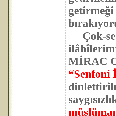
getirmeği
bırakıyo
Çok-sesl
ilâhîlerim
MİRAC G
“Senfoni İ
dinlettiri
saygısızlı
müslüman