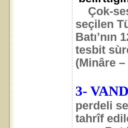
Çok-sesl
seçilen Tü
Batı’nın 1
tesbit sùr
(Minâre – 
3- VAN
perdeli se
tahrîf edi