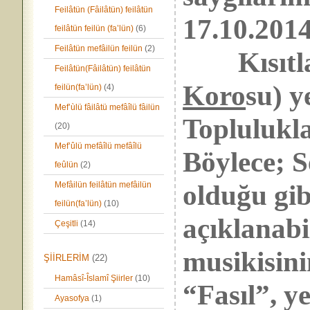
Feilâtün (Fâilâtün) feilâtün
17.10.201
feilâtün feilün (fa’lün)
(6)
Feilâtün mefâilün feilün
(2)
Kısıtlay
Feilâtün(Fâilâtün) feilâtün
Koro
su) y
feilün(fa’lün)
(4)
Mef’ùlü fâilâtü mefâîlü fâilün
Topluluklar
(20)
Mef’ûlü mefâîlü mefâîlü
Böylece; S
feûlün
(2)
olduğu gi
Mefâilün feilâtün mefâilün
feilün(fa’lün)
(10)
açıklanabi
Çeşitli
(14)
musikisini
ŞİİRLERİM
(22)
Hamâsî-Îslamî Şiirler
(10)
“Fasıl”, ye
Ayasofya
(1)