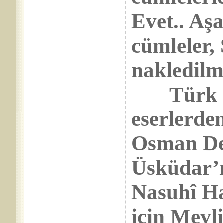
Evet.. Aş
cümleler
nakledilmi
Türk mus
eserlerde
Osman Ded
Üsküdar’
Nasuhî Ha
için Mevli