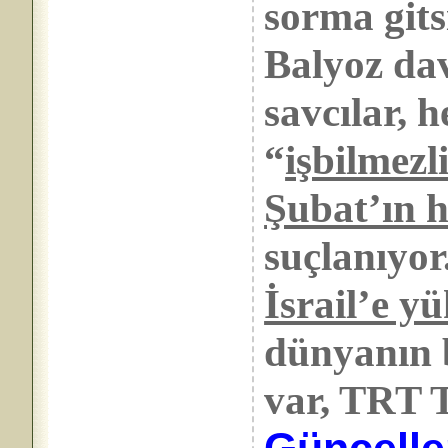
sorma git
Balyoz da
savcılar, 
“
işbilmezl
Şubat’ın h
suçlanıyo
İsrail’e y
dünyanın 
var, TRT T