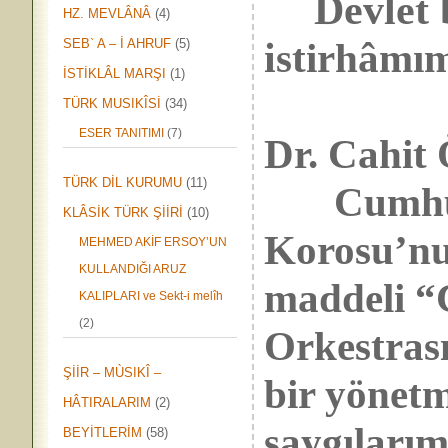
Devlet
HZ. MEVLÂNÂ
(4)
i
stirhâmı
SEB` A – İ AHRUF
(5)
İSTİKLÂL MARŞI
(1)
TÜRK MUSIKÎSİ
(34)
ESER TANITIMI
(7)
Dr. Cahi
TÜRK DİL KURUMU
(11)
Cumhurba
KLÂSİK TÜRK ŞİİRİ
(10)
Korosu’nu,
MEHMED AKİF ERSOY’UN
KULLANDIĞI ARUZ
maddeli “
KALIPLARI ve Sekt-i melîh
(2)
Orkestras
ŞİİR – MÙSIKÎ –
bir yönetm
HÂTIRALARIM
(2)
saygılarım
BEYİTLERİM
(58)