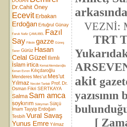
DOĞAN
Dr.Cahit Öney
arkasında
Ecevit
Erbakan
Erdoğan
VEZNİ: Me
Ertuğrul Günay
Fazıl
Faruk Nafiz ÇAMLIBEL
TRT Türk’
Say
gazze
Filistin
Güneş
Hasan
Yukarıdaki
Gürüz
Taner
Celal Güzel
Ilımlı
ARSEVEN’i
İslam
irtica
Kemal Alemdaroğlu
Kılıçdaroğlu
Kenan Evren
Mes’ut
akit
Menderes
Mes’ut
gazet
Yılmaz
Prof. Dr.
Necdet Tanlak
Osman Fikri SERTKAYA
yazısının b
Sam amca
Salma
soykırım
Sütçü
Süleyman
bulunduğu
İmam
Tayyip Erdoğan
Vural Savaş
Tesbih
[ Zaman 
Yunus Emre
Yılmaz