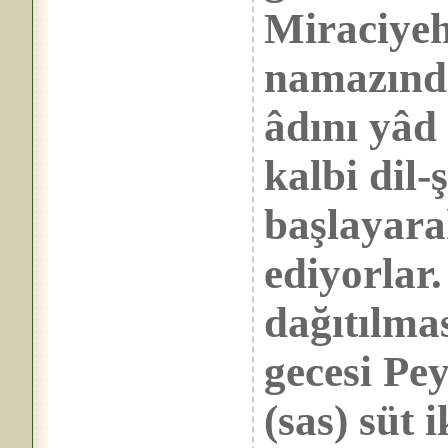
Miraciyeh
namazında
âdını yâd 
kalbi dil-
başlayara
ediyorlar
dağıtılma
gecesi Pe
(sas) süt