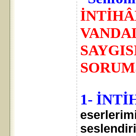
İNTİHÂ
VANDA
SAYGIS
SORUM
1- İNTİ
eserlerim
seslendir