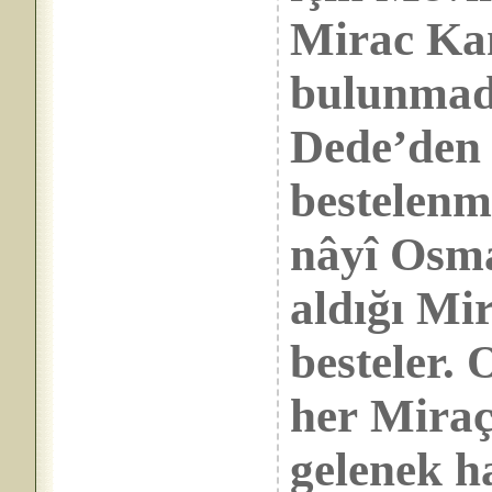
Mirac Kand
bulunmadı
Dede’den 
bestelenm
nâyî Osm
aldığı Mir
besteler. 
her Miraç
gelenek ha