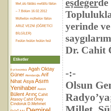
eşdeğer
de
Mef,ùlü fâilâtü mefâîlü fâilün
Toplulukla
– 7.Bölüm 16.02.2012
Müfteilün müfteilün fâilün
yerinde ve
ARUZ VEZNİ (ÖĞRETİCİ
BİLGİLER)
saygılarım
Feùlün feùlün feùlün feùl
Dr. Cahi
Etiketler
Agah Oktay
-:-
8 yıl kesintisiz
Güner
Arif
Alemdaroğlu
Asım
Nihat Asya
Olsun Gen
Yenihaber
Atatürk
Bülent Arınç
Radyo
Cahit
Atasoy
Cahit Öney
Cindoruk
D.Mehmet
Millet, 
Demirel