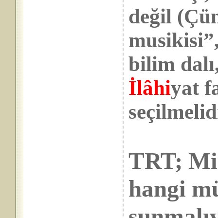
değil (Çü
musikisi”
bilim dalı
İlâhi
yat f
seçilmelid
TRT; Mi
hangi mü
sunmalı