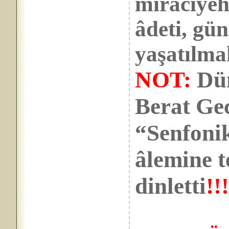
miraciyeh
âdeti, gü
yaşatılma
NOT:
Dün
Berat Ge
“Senfonik
âlemine 
dinletti
!!