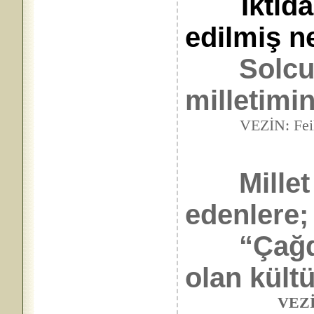
İktida
edilmiş n
Solcu
milletimin
VEZİN: Feilâtün(Fâ
Millet ya
edenlere;
“Çağdaş
olan kültü
VEZİN: Mef,ùl