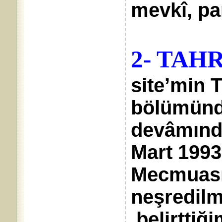
mevkî, pa
2- TAH
site’min
bölümünd
devâmınd
Mart 1993
Mecmuası 
neşredil
belirttiği