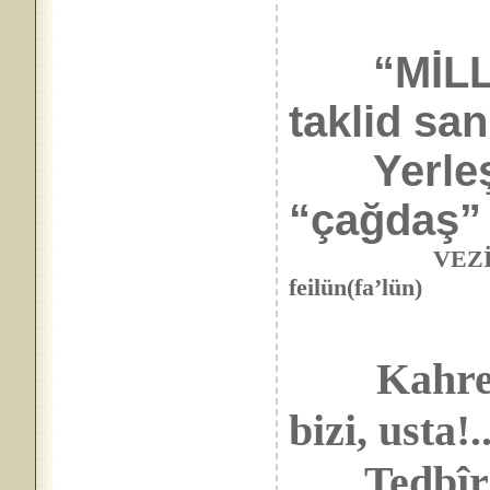
“MİLLET
taklid san
Yerleşir 
“çağdaş” 
VEZİN: Feilâtü
feilün(fa’lün)
Kahret
bizi, usta!.
Tedbîrini