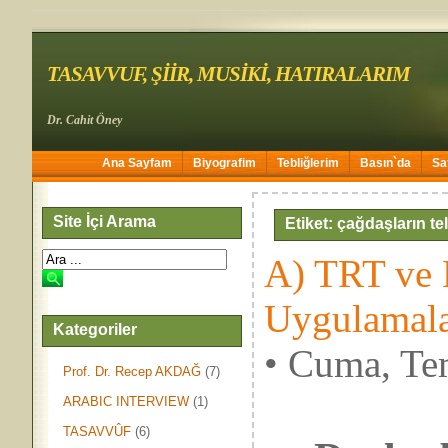
TASAVVUF, ŞİİR, MUSİKİ, HATIRALARIM
Dr. Cahit Öney
Ana Sayfam
Biyografim
Tebliğlerim
Basın`da
Sa
Site İçi Arama
Etiket: çağdaşların tel
A) TRT ve 
Uygulamala
Kategoriler
• Cuma, Te
Prof. Dr. Recep AKDAĞ
(7)
ARABIC INTERVIEW
(1)
TASAVVÛF
(6)