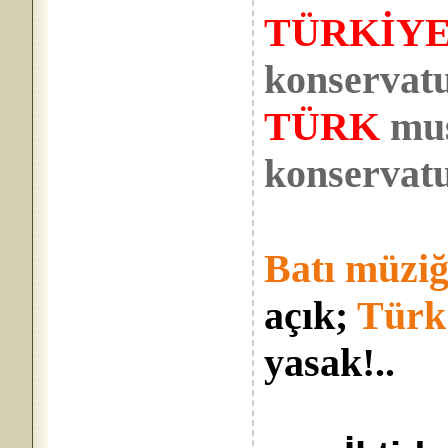
TÜRKİYE
konservat
TÜRK
mus
konservatu
Batı müziğ
açık;
Türk
yasak!..