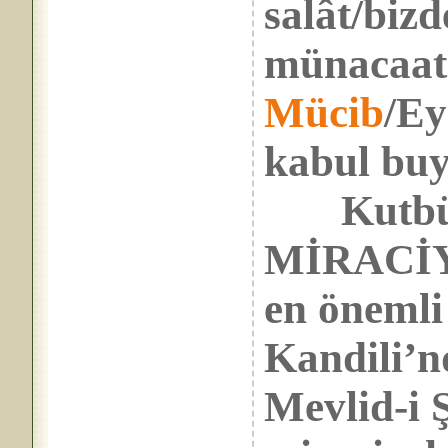
salât/bizd
münacaat 
Mücib
/Ey
kabul buy
Kutbü’n
MİRACİYE
en önemli
Kandili’n
Mevlid-i 