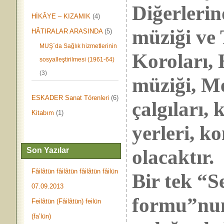
Diğerlerin
HİKÂYE – KIZAMIK
(4)
müziği ve
HÂTIRALAR ARASINDA
(5)
MUŞ`da Sağlık hizmetlerinin
Koroları, 
sosyalleştirilmesi (1961-64)
(3)
müziği, Me
ESKADER Sanat Törenleri
(6)
çalgıları, 
Kitabım
(1)
yerleri, ko
olacaktır.
Son Yazılar
Fâilâtün fâilâtün fâilâtün fâilün
Bir tek “S
07.09.2013
formu”nu
Feilâtün (Fâilâtün) feilün
(fa’lün)