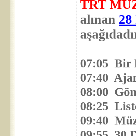
TRT MÜ
alınan
28
aşağıdadı
07:05 Bir 
07:40 Aja
08:00 Gön
08:25 List
09:40 Müz
09:55 30 