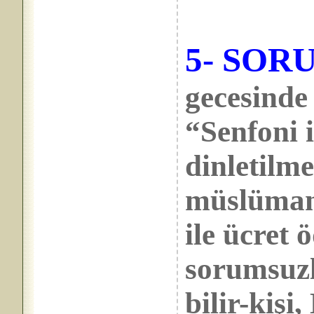
5- SOR
gecesinde
“Senfoni 
dinletilme
müslüman
ile ücret 
sorumsuzl
bilir-kiş