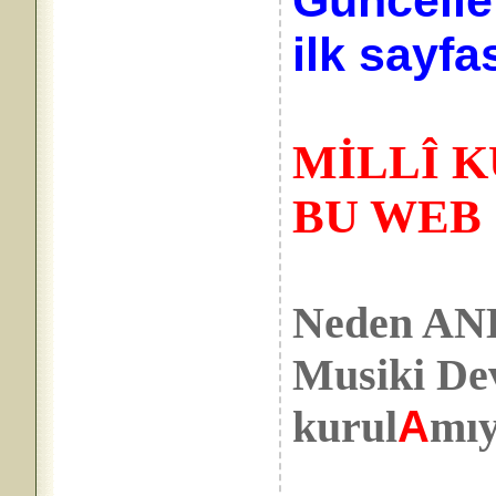
Güncelle
ilk sayfa
MİLLÎ 
BU WEB 
Neden A
Musiki De
kurul
A
mı