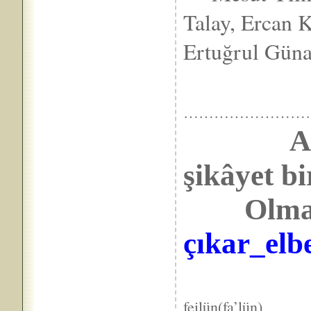
Talay, Ercan 
Ertuğrul Gün
……………………
A
şikâyet 
Olma n
çıkar_elbe
VE
feilün(fa’lün)