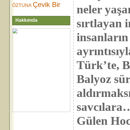
Çevik Bir
neler yaşa
ÖZTUNA
sırtlayan 
Hakkımda
insanların
ayrıntısı
Türk’te, 
Balyoz süre
aldırmaksı
savcılara
Gülen Hoca