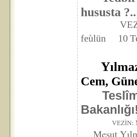
hususta ?..
VEZ
feùlün 10 T
Yılma
Cem, Gün
Teslî
Bakanlığı!
VEZİN:
Mesut Yılmaz