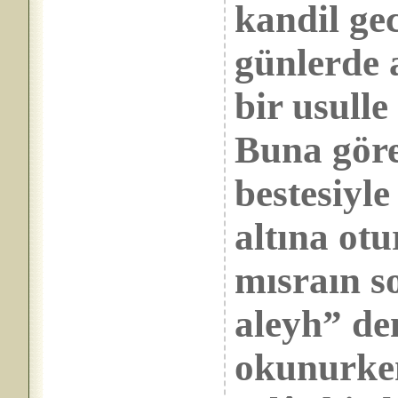
kandil ge
günlerde 
bir usull
Buna göre
bestesiyl
altına ot
mısraın s
aleyh” den
okunurken